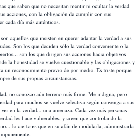
onas que saben que no necesitan mentir ni ocultar la verdad
us acciones, con la obligación de cumplir con sus
ser cada día más auténticos.
 son aquellos que insisten en querer adaptar la verdad a sus
tudes. Son los que deciden sólo la verdad conveniente o la
ertos... son los que dirigen sus acciones hacia objetivos
de la honestidad se vuelve cuestionable y las obligaciones y
ta un reconocimiento previo de por medio. Es triste porque
mpre de sus propias circunstancias.
rdad, no conozco aún terreno más firme. Me indigna, pero
verdad para muchos se vuelve selectiva según convenga a sus
o ver en la verdad... una amenaza. Cada vez más personas
 verdad les hace vulnerables, y creen que controlando la
no... lo cierto es que en su afán de modularla, administrarla
s impunemente.