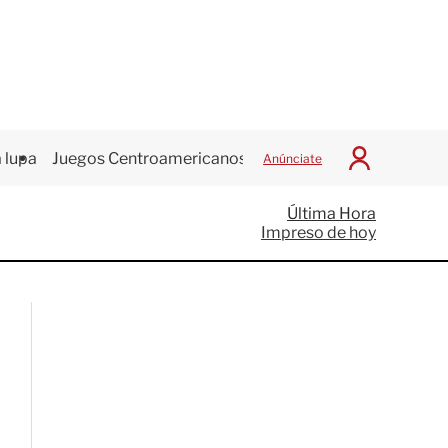
 lupa
Juegos Centroamericanos
Anúnciate
I
n
i
Última Hora
c
Impreso de hoy
i
a
r
S
e
s
i
ó
n