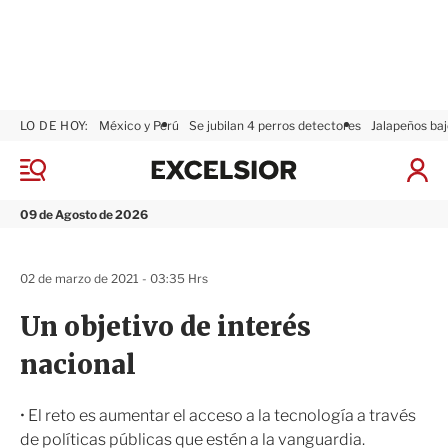
LO DE HOY:
México y Perú
Se jubilan 4 perros detectores
Jalapeños baj
E
x
M
I
c
e
n
n
e
i
09 de Agosto de 2026
ú
l
c
s
i
i
a
02 de marzo de 2021 - 03:35 Hrs
o
r
r
S
Un objetivo de interés
e
s
nacional
i
ó
n
• El reto es aumentar el acceso a la tecnología a través
de políticas públicas que estén a la vanguardia.