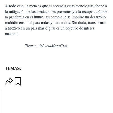
A todo esto, la meta es que el acceso a estas tecnologías abone a
la mitigación de las afectaciones presentes y a la recuperación de
la pandemia en el futuro, así como que se impulse un desarrollo
multidimensional para todas y para todos. Sin duda, transformar
a México en un país más digital es un objetivo de interés
nacional.
Twitter: @LuciaMezaGzm
TEMAS:
O
G
p
u
c
a
i
r
o
d