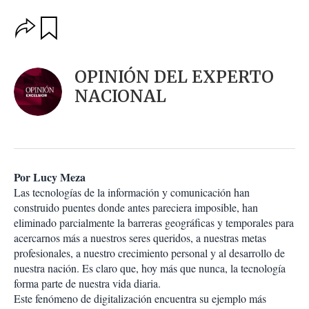
O
G
u
p
a
c
r
i
d
OPINIÓN DEL EXPERTO
o
a
n
NACIONAL
r
e
s
d
e
c
o
Por Lucy Meza
m
Las tecnologías de la información y comunicación han
p
a
construido puentes donde antes pareciera imposible, han
r
eliminado parcialmente la barreras geográficas y temporales para
t
acercarnos más a nuestros seres queridos, a nuestras metas
i
profesionales, a nuestro crecimiento personal y al desarrollo de
r
nuestra nación. Es claro que, hoy más que nunca, la tecnología
forma parte de nuestra vida diaria.
Este fenómeno de digitalización encuentra su ejemplo más