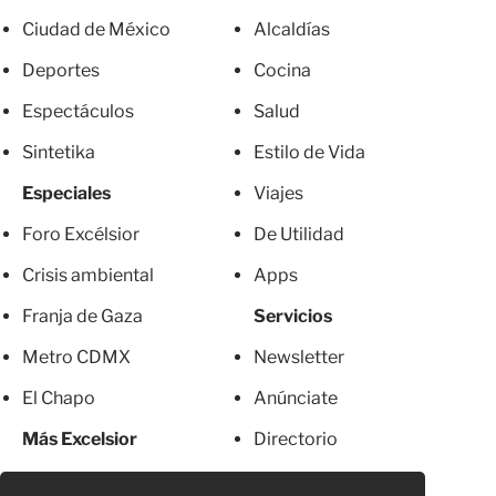
Ciudad de México
Alcaldías
Deportes
Cocina
Espectáculos
Salud
Sintetika
Estilo de Vida
Especiales
Viajes
Foro Excélsior
De Utilidad
Crisis ambiental
Apps
Franja de Gaza
Servicios
Metro CDMX
Newsletter
El Chapo
Anúnciate
Más Excelsior
Directorio
Mujeres
Suscripciones