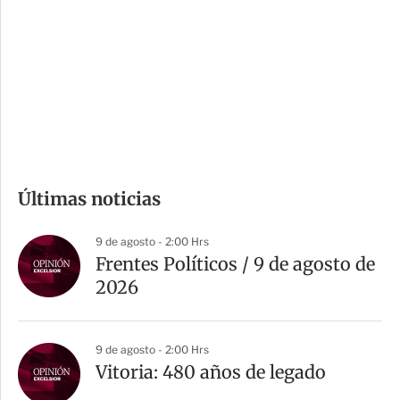
n
a
e
r
s
d
e
c
o
m
Últimas noticias
p
a
9 de agosto - 2:00 Hrs
r
Frentes Políticos / 9 de agosto de
t
2026
i
r
9 de agosto - 2:00 Hrs
Vitoria: 480 años de legado