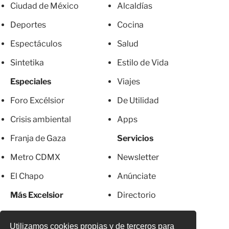
Ciudad de México
Alcaldías
Deportes
Cocina
Espectáculos
Salud
Sintetika
Estilo de Vida
Especiales
Viajes
Foro Excélsior
De Utilidad
Crisis ambiental
Apps
Franja de Gaza
Servicios
Metro CDMX
Newsletter
El Chapo
Anúnciate
Más Excelsior
Directorio
Mujeres
Suscripciones
Utilizamos cookies propias y de terceros para