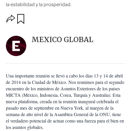
la estabilidad y la prosperidad.
O
G
u
p
a
c
r
i
d
MEXICO GLOBAL
o
a
n
r
e
s
d
e
c
Una importante reunión se llevó a cabo los días 13 y 14 de abril
o
de 2014 en la Ciudad de México. Nos reunimos para el segundo
m
encuentro de los ministros de Asuntos Exteriores de los países
p
a
MICTA (México, Indonesia, Corea, Turquía y Australia). Esta
r
nueva plataforma, creada en la reunión inaugural celebrada el
t
pasado mes de septiembre en Nueva York, al margen de la
i
semana de alto nivel de la Asamblea General de la ONU, tiene
r
el verdadero potencial de actuar como una fuerza para el bien en
los asuntos globales.