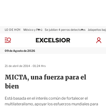
LO DE HOY:
México y Perú
Se jubilan 4 perros detectores
Jalapeños baj
E
x
M
I
c
e
n
n
e
i
09 de Agosto de 2026
ú
l
c
s
i
i
a
21 de abril de 2014 - 01:24 Hrs
o
r
r
S
MICTA, una fuerza para el
e
s
bien
i
ó
n
Está basada en el interés común de fortalecer el
multilateralismo, apoyar los esfuerzos mundiales para