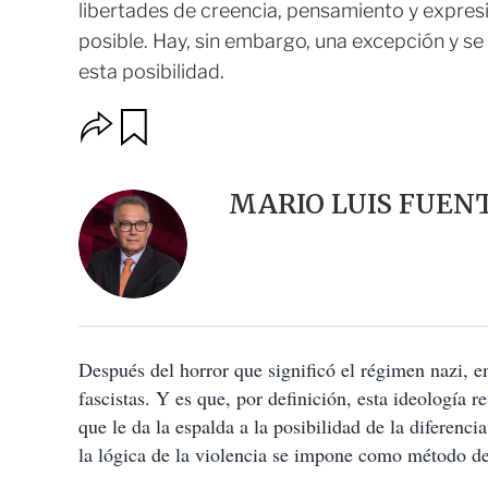
libertades de creencia, pensamiento y expres
posible. Hay, sin embargo, una excepción y s
esta posibilidad.
O
G
u
p
a
c
r
i
d
MARIO LUIS FUEN
o
a
n
r
e
s
d
e
c
o
Después del horror que significó el régimen nazi, en
m
p
fascistas. Y es que, por definición, esta ideología r
a
que le da la espalda a la posibilidad de la diferencia
r
t
la lógica de la violencia se impone como método de
i