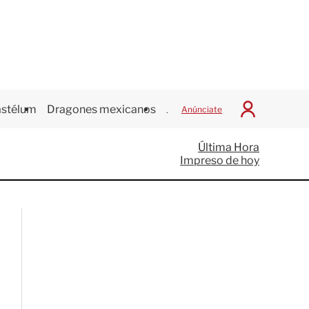
stélum
Dragones mexicanos
Juegos Centroamericanos
Anúnciate
I
n
i
Última Hora
c
Impreso de hoy
i
a
r
S
e
s
i
ó
n