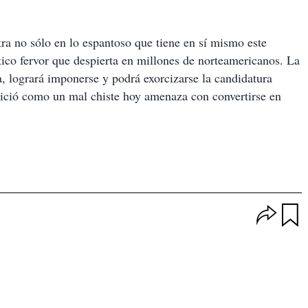
a no sólo en lo espantoso que tiene en sí mismo este
ético fervor que despierta en millones de norteamericanos. La
a, logrará imponerse y podrá exorcizarse la candidatura
inició como un mal chiste hoy amenaza con convertirse en
O
p
u
c
a
i
r
o
d