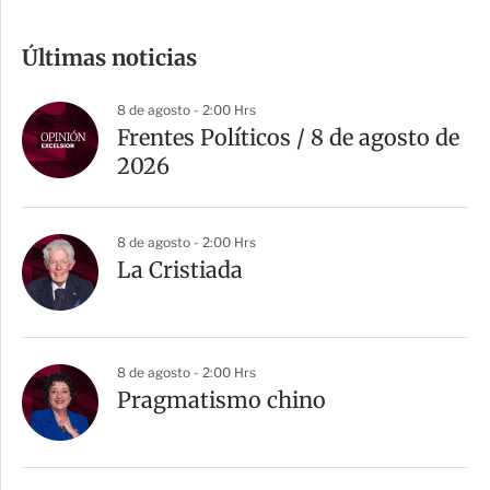
o
m
Últimas noticias
p
a
8 de agosto - 2:00 Hrs
r
Frentes Políticos / 8 de agosto de
t
2026
i
r
8 de agosto - 2:00 Hrs
La Cristiada
8 de agosto - 2:00 Hrs
Pragmatismo chino