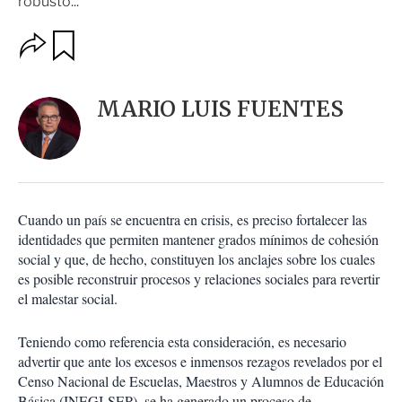
robusto...
O
G
u
p
a
c
r
i
d
MARIO LUIS FUENTES
o
a
n
r
e
s
d
e
c
Cuando un país se encuentra en crisis, es preciso fortalecer las
o
identidades que permiten mantener grados mínimos de cohesión
m
social y que, de hecho, constituyen los anclajes sobre los cuales
p
a
es posible reconstruir procesos y relaciones sociales para revertir
r
el malestar social.
t
i
Teniendo como referencia esta consideración, es necesario
r
advertir que ante los excesos e inmensos rezagos revelados por el
Censo Nacional de Escuelas, Maestros y Alumnos de Educación
Básica (INEGI-SEP), se ha generado un proceso de