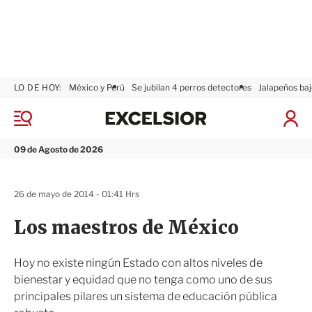
LO DE HOY:
México y Perú
Se jubilan 4 perros detectores
Jalapeños baj
E
x
M
I
c
e
n
n
e
i
09 de Agosto de 2026
ú
l
c
s
i
i
a
26 de mayo de 2014 - 01:41 Hrs
o
r
r
S
Los maestros de México
e
s
i
Hoy no existe ningún Estado con altos niveles de
ó
bienestar y equidad que no tenga como uno de sus
n
principales pilares un sistema de educación pública