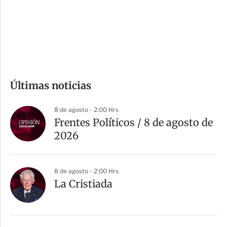
s
d
e
c
o
m
Últimas noticias
p
a
8 de agosto - 2:00 Hrs
r
Frentes Políticos / 8 de agosto de
t
2026
i
r
8 de agosto - 2:00 Hrs
La Cristiada