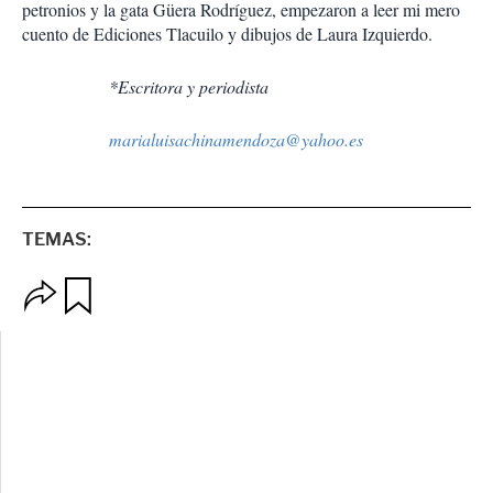
petronios y la gata Güera Rodríguez, empezaron a leer mi mero
cuento de Ediciones Tlacuilo y dibujos de Laura Izquierdo.
*Escritora y periodista
marialuisachinamendoza@yahoo.es
TEMAS:
O
G
p
u
c
a
i
r
o
d
n
a
e
r