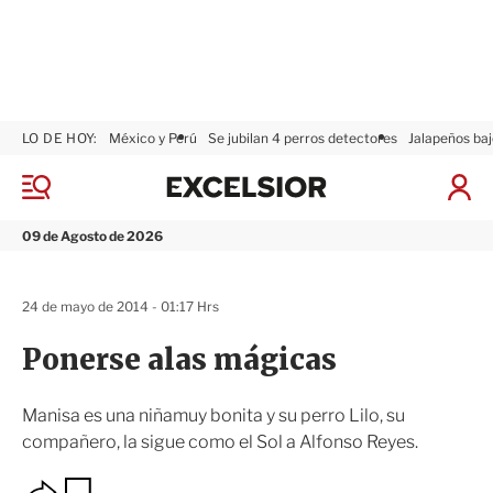
LO DE HOY:
México y Perú
Se jubilan 4 perros detectores
Jalapeños baj
E
x
M
I
c
e
n
n
e
i
09 de Agosto de 2026
ú
l
c
s
i
i
a
24 de mayo de 2014 - 01:17 Hrs
o
r
r
S
Ponerse alas mágicas
e
s
i
Manisa es una niñamuy bonita y su perro Lilo, su
ó
compañero, la sigue como el Sol a Alfonso Reyes.
n
O
G