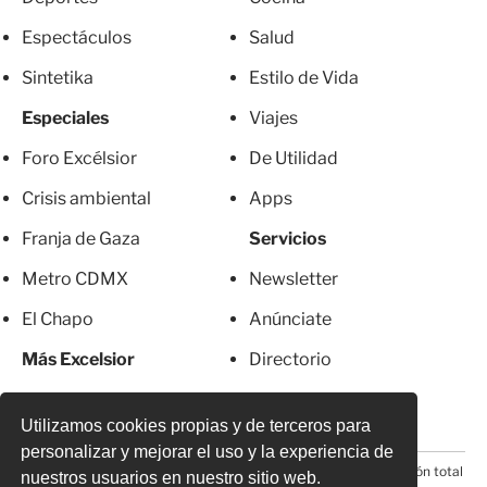
Espectáculos
Salud
Sintetika
Estilo de Vida
Especiales
Viajes
Foro Excélsior
De Utilidad
Crisis ambiental
Apps
Franja de Gaza
Servicios
Metro CDMX
Newsletter
El Chapo
Anúnciate
Más Excelsior
Directorio
Mujeres
Suscripciones
Utilizamos cookies propias y de terceros para
personalizar y mejorar el uso y la experiencia de
© 2026 Todos los derechos reservados. Prohibida la reproducción total
nuestros usuarios en nuestro sitio web.