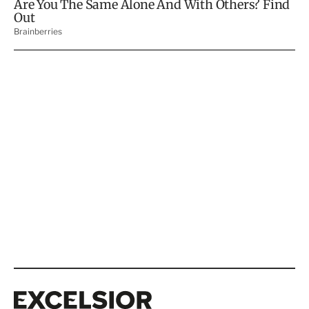
Excelsior
Excelsior