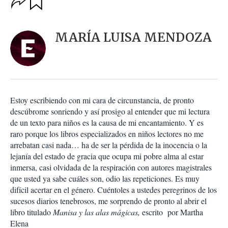
u
p
a
c
r
i
d
MARÍA LUISA MENDOZA
o
a
n
r
e
s
d
e
c
Estoy escribiendo con mi cara de circunstancia, de pronto
o
descúbrome sonriendo y así prosigo al entender que mi lectura
m
de un texto para niños es la causa de mi encantamiento. Y es
p
a
raro porque los libros especializados en niños lectores no me
r
arrebatan casi nada… ha de ser la pérdida de la inocencia o la
t
lejanía del estado de gracia que ocupa mi pobre alma al estar
i
inmersa, casi olvidada de la respiración con autores magistrales
r
que usted ya sabe cuáles son, odio las repeticiones. Es muy
difícil acertar en el género. Cuéntoles a ustedes peregrinos de los
sucesos diarios tenebrosos, me sorprendo de pronto al abrir el
libro titulado
Manisa y las alas mágicas,
escrito por Martha
Elena