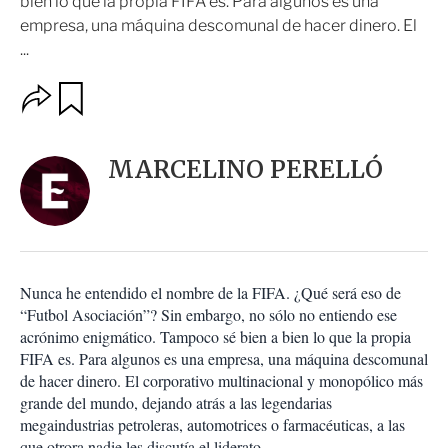
bien lo que la propia FIFA es. Para algunos es una
empresa, una máquina descomunal de hacer dinero. El
...
O
G
u
p
a
c
r
i
d
MARCELINO PERELLÓ
o
a
n
r
e
s
d
e
c
Nunca he entendido el nombre de la FIFA. ¿Qué será eso de
o
“Futbol Asociación”? Sin embargo, no sólo no entiendo ese
m
acrónimo enigmático. Tampoco sé bien a bien lo que la propia
p
a
FIFA es. Para algunos es una empresa, una máquina descomunal
r
de hacer dinero. El corporativo multinacional y monopólico más
t
grande del mundo, dejando atrás a las legendarias
i
megaindustrias petroleras, automotrices o farmacéuticas, a las
r
que otrora nadie les discutía el liderato.