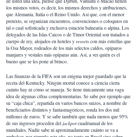
dé usted una idea, piense que Djibutí, Vanuatu o Macao tienen
los mismos votos, es decir, los mismos derechos y atribuciones,
que Alemania, Italia o el Reino Unido. Así que, con el menor
pretexto, se organizan encuentros, convenciones o coloquios en
tal o cual sofisticada y exclusiva estación balnearia o alpina. Los
delegados de las Islas Caicos o de Timor Oriental son tratados a
cuerpo de rey, alojados en hoteles y
resorts
con más estrellas que
la Osa Mayor, rodeados de los más selectos caldos, opíparos
manjares y vestales más opíparas aún. Así, a ver quién es el
bueno que se les pone al brinco.
Las finanzas de la FIFA son un enigma mejor guardado que la
receta del Kentucky. Ningún mortal conoce a ciencia cierta
cuánto hay ni cómo se maneja. Se tiene únicamente una vaga
idea de algunas cifras complementarias. Se sabe por ejemplo que
su “caja chica”, repartida en varios bancos suizos, a nombre de
beneficiarios distintos y fantasmagóricos, ronda los dos mil
millones de euros. Y se sabe también que nada menos que 95%
de sus ingresos proceden del
jackpot
cuadrianual de los
mundiales. Nadie sabe ni aproximadamente cuánto se va a
embolsar, por ejemplo este año, no tanto en Brasil sino sobre