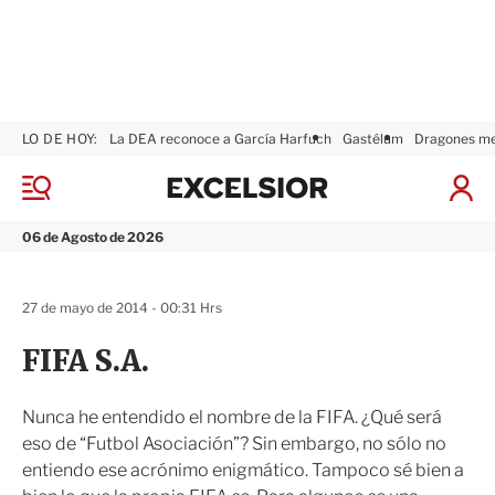
LO DE HOY:
La DEA reconoce a García Harfuch
Gastélum
Dragones m
E
x
M
I
c
e
n
n
e
i
06 de Agosto de 2026
ú
l
c
s
i
i
a
27 de mayo de 2014 - 00:31 Hrs
o
r
r
S
FIFA S.A.
e
s
i
Nunca he entendido el nombre de la FIFA. ¿Qué será
ó
eso de “Futbol Asociación”? Sin embargo, no sólo no
n
entiendo ese acrónimo enigmático. Tampoco sé bien a