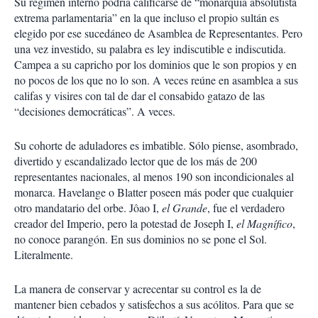
Su régimen interno podría calificarse de “monarquía absolutista
extrema parlamentaria” en la que incluso el propio sultán es
elegido por ese sucedáneo de Asamblea de Representantes. Pero
una vez investido, su palabra es ley indiscutible e indiscutida.
Campea a su capricho por los dominios que le son propios y en
no pocos de los que no lo son. A veces reúne en asamblea a sus
califas y visires con tal de dar el consabido gatazo de las
“decisiones democráticas”. A veces.
Su cohorte de aduladores es imbatible. Sólo piense, asombrado,
divertido y escandalizado lector que de los más de 200
representantes nacionales, al menos 190 son incondicionales al
monarca. Havelange o Blatter poseen más poder que cualquier
otro mandatario del orbe. Jôao I,
el Grande
, fue el verdadero
creador del Imperio, pero la potestad de Joseph I,
el Magnífico
,
no conoce parangón. En sus dominios no se pone el Sol.
Literalmente.
La manera de conservar y acrecentar su control es la de
mantener bien cebados y satisfechos a sus acólitos. Para que se