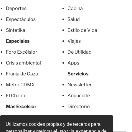
Deportes
Cocina
Espectáculos
Salud
Sintetika
Estilo de Vida
Especiales
Viajes
Foro Excélsior
De Utilidad
Crisis ambiental
Apps
Franja de Gaza
Servicios
Metro CDMX
Newsletter
El Chapo
Anúnciate
Más Excelsior
Directorio
Mujeres
Suscripciones
Utilizamos cookies propias y de terceros para
personalizar y mejorar el uso y la experiencia de