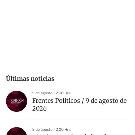
o
d
n
a
e
r
s
d
e
c
o
m
Últimas noticias
p
a
9 de agosto - 2:00 Hrs
r
Frentes Políticos / 9 de agosto de
t
2026
i
r
9 de agosto - 2:00 Hrs