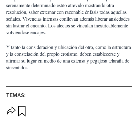
serenamente determinado estilo atrevido mostrando otra
resolución, saber externar con razonable énfasis todas aquellas
señales. Vivencias intensas conllevan además liberar ansiedades
sin lastrar el encanto. Los afectos se vinculan inextricablemente
volviéndose encajes.
Y tanto la consideración y ubicación del otro, como la estructura
y la constelación del propio erotismo, deben establecerse y
afirmar su lugar en medio de una extensa y pegajosa telaraña de
sinsentidos.
TEMAS:
O
G
p
u
c
a
i
r