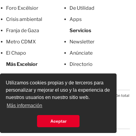
Foro Excélsior
De Utilidad
Crisis ambiental
Apps
Franja de Gaza
Servicios
Metro CDMX
Newsletter
El Chapo
Anúnciate
Más Excelsior
Directorio
Mujeres
Suscripciones
Utilizamos cookies propias y de terceros para
personalizar y mejorar el uso y la experiencia de
© 2026 Todos los derechos reservados. Prohibida la reproducción total
nuestros usuarios en nuestro sitio web.
o parcial, incluyendo cualquier medio electrónico*
Más información
Aceptar