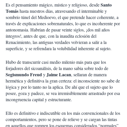
Santo
Es el pensamiento mágico, místico y religioso, desde
Tomás
hasta nuestros días, atravesando el interminable y
sombrío túnel del Medioevo, el que pretende hacer coherente, a
través de explicaciones sobrenaturales, lo que es incoherente por
antonomasia. Habrían de pasar veinte siglos, ¡dos mil años
íntegros!, antes de que, con la inaudita eclosión del
Renacimiento, las antiguas verdades volvieran a salir a la
superficie, y se refrendara la volubilidad inherente al sujeto.
Hubo de transcurrir casi medio milenio más para que los
forjadores del sicoanálisis, de la mano sabia sobre todo de
Segismundo Freud
Jaime Lacan
y
, sellaran de manera
hermética y definitiva la gran certeza: el inconsciente no sabe de
lógica y por lo tanto no la aplica. De ahí que el sujeto que lo
posee, goza y padece, se vea irremisiblemente arrastrado por esa
incongruencia capital y estructurante.
Ello es definitivo e indiscutible en los más convencionales de los
comportamientos, pero se pone de relieve y se cargan las tintas
en aquellos que rompen los esquemas considerados “normales”