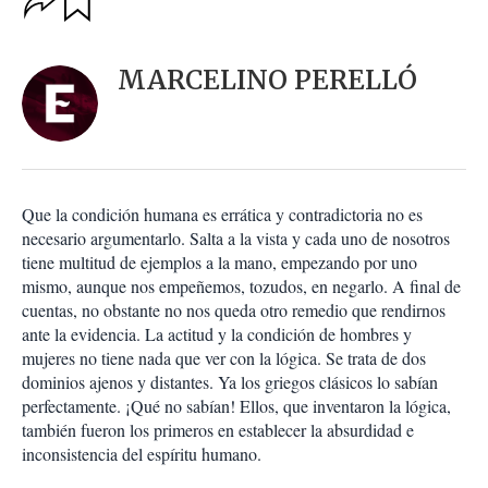
u
p
a
c
r
i
d
MARCELINO PERELLÓ
o
a
n
r
e
s
d
e
c
Que la condición humana es errática y contradictoria no es
o
necesario argumentarlo. Salta a la vista y cada uno de nosotros
m
tiene multitud de ejemplos a la mano, empezando por uno
p
a
mismo, aunque nos empeñemos, tozudos, en negarlo. A final de
r
cuentas, no obstante no nos queda otro remedio que rendirnos
t
ante la evidencia. La actitud y la condición de hombres y
i
mujeres no tiene nada que ver con la lógica. Se trata de dos
r
dominios ajenos y distantes. Ya los griegos clásicos lo sabían
perfectamente. ¡Qué no sabían! Ellos, que inventaron la lógica,
también fueron los primeros en establecer la absurdidad e
inconsistencia del espíritu humano.