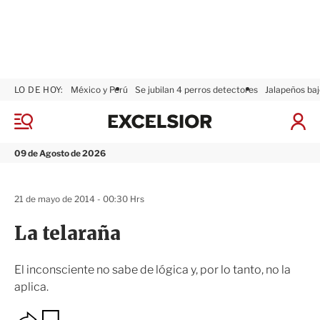
LO DE HOY:
México y Perú
Se jubilan 4 perros detectores
Jalapeños baj
E
x
M
I
c
e
n
n
e
i
09 de Agosto de 2026
ú
l
c
s
i
i
a
21 de mayo de 2014 - 00:30 Hrs
o
r
r
S
La telaraña
e
s
i
El inconsciente no sabe de lógica y, por lo tanto, no la
ó
aplica.
n
O
G