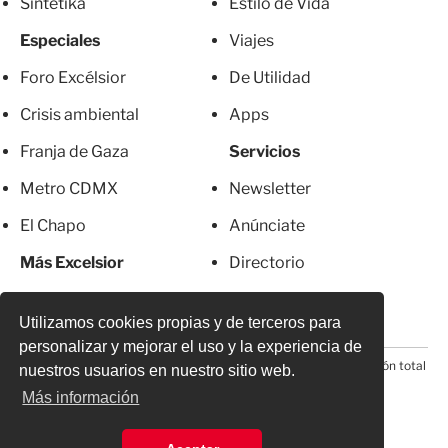
Sintetika
Estilo de Vida
Especiales
Viajes
Foro Excélsior
De Utilidad
Crisis ambiental
Apps
Franja de Gaza
Servicios
Metro CDMX
Newsletter
El Chapo
Anúnciate
Más Excelsior
Directorio
Mujeres
Suscripciones
Utilizamos cookies propias y de terceros para
personalizar y mejorar el uso y la experiencia de
© 2026 Todos los derechos reservados. Prohibida la reproducción total
nuestros usuarios en nuestro sitio web.
o parcial, incluyendo cualquier medio electrónico*
Más información