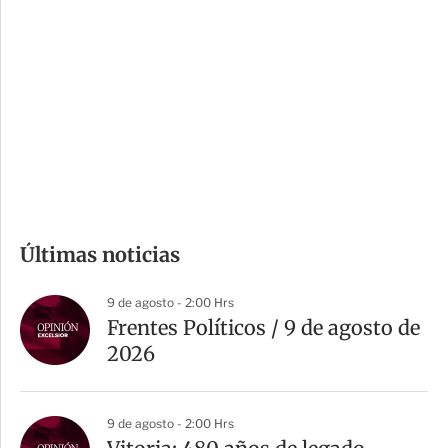
o
d
n
a
e
r
s
d
e
c
o
m
Últimas noticias
p
a
9 de agosto - 2:00 Hrs
r
Frentes Políticos / 9 de agosto de
t
2026
i
r
9 de agosto - 2:00 Hrs