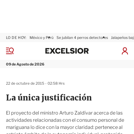
LO DE HOY:
México y Perú
Se jubilan 4 perros detectores
Jalapeños baj
E
x
M
I
c
e
n
n
e
i
09 de Agosto de 2026
ú
l
c
s
i
i
a
22 de octubre de 2015 - 02:58 Hrs
o
r
r
S
La única justificación
e
s
i
El proyecto del ministro Arturo Zaldívar acerca de las
ó
actividades relacionadas con el consumo personal de
n
mariguana lo dice con la mayor claridad: pertenece al