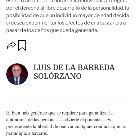
estricto ámbito de la autonomía individual, protegido
por el derecho al libre desarrollo de la personalidad, la
posibilidad de que un individuo mayor de edad decida
si desea experimentar los efectos de una sustancia a
pesar de los daños que pueda generarle.
O
G
u
p
a
c
r
i
d
LUIS DE LA BARREDA
o
a
n
SOLÓRZANO
r
e
s
d
e
c
o
El bien más genérico que se requiere para garantizar la
m
autonomía de las personas —advierte el ponente— es
p
a
precisamente la libertad de realizar cualquier conducta que no
r
perjudique a terceros.
t