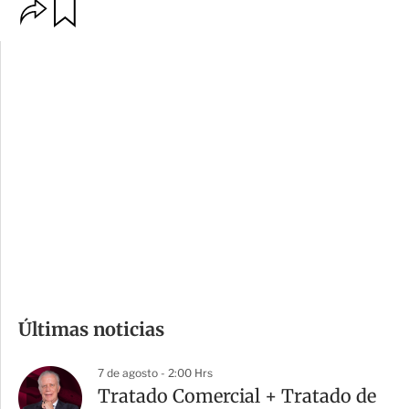
O
G
p
u
c
a
i
r
o
d
n
a
e
r
s
d
e
c
o
m
Últimas noticias
p
a
7 de agosto - 2:00 Hrs
r
Tratado Comercial + Tratado de