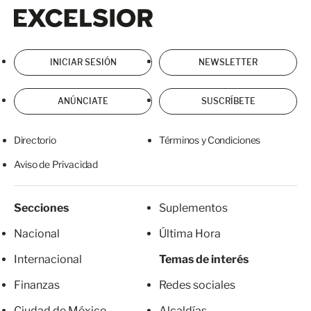
Excelsior
Excelsior
INICIAR SESIÓN
NEWSLETTER
ANÚNCIATE
SUSCRÍBETE
Directorio
Términos y Condiciones
Aviso de Privacidad
Secciones
Suplementos
Nacional
Última Hora
Internacional
Temas de interés
Finanzas
Redes sociales
Ciudad de México
Alcaldías