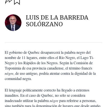
u
p
a
c
r
i
d
LUIS DE LA BARREDA
o
a
n
SOLÓRZANO
r
e
s
d
e
c
o
El gobierno de Quebec desaparecerá la palabra negro del
m
nombre de 11 lugares, entre ellos el Río Negro, el Lago Ti-
p
a
Negro y los Rápidos de los Negros. Según la Comisión de
r
Toponimia de esa provincia canadiense, el término francés
t
nègre
, de uso antiguo, podría atentar contra la dignidad de la
i
comunidad negra.
r
El lenguaje políticamente correcto ha llegado a extremos
inauditos. En el caso de Quebec, no sólo se considera
inadecuado utilizar la palabra
nègre
para referirse a personas,
sino también para la denominación de lugares que desde antaño