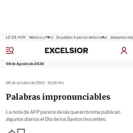
LO DE HOY:
México y Perú
Se jubilan 4 perros detectores
Jalapeños baj
E
x
M
I
c
e
n
n
e
i
08 de Agosto de 2026
ú
l
c
s
i
i
a
08 de octubre de 2015 - 01:01 Hrs
o
r
r
S
Palabras impronunciables
e
s
i
La nota de AFP parece de las que en broma publican
ó
algunos diarios el Día de los Santos Inocentes.
n
O
G