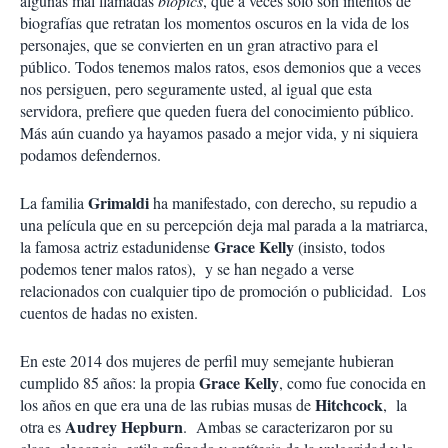
algunas mal llamadas
biopics
, que a veces sólo son intentos de
biografías que retratan los momentos oscuros en la vida de los
personajes, que se convierten en un gran atractivo para el
público. Todos tenemos malos ratos, esos demonios que a veces
nos persiguen, pero seguramente usted, al igual que esta
servidora, prefiere que queden fuera del conocimiento público.
Más aún cuando ya hayamos pasado a mejor vida, y ni siquiera
podamos defendernos.
Grimaldi
La familia
ha manifestado, con derecho, su repudio a
una película que en su percepción deja mal parada a la matriarca,
Grace Kelly
la famosa actriz estadunidense
(insisto, todos
podemos tener malos ratos), y se han negado a verse
relacionados con cualquier tipo de promoción o publicidad. Los
cuentos de hadas no existen.
En este 2014 dos mujeres de perfil muy semejante hubieran
Grace Kelly
cumplido 85 años: la propia
, como fue conocida en
Hitchcock
los años en que era una de las rubias musas de
, la
Audrey Hepburn
otra es
. Ambas se caracterizaron por su