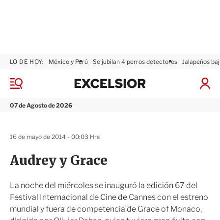
LO DE HOY:
México y Perú
Se jubilan 4 perros detectores
Jalapeños baj
E
x
M
I
c
e
n
n
e
i
07 de Agosto de 2026
ú
l
c
s
i
i
a
16 de mayo de 2014 - 00:03 Hrs
o
r
r
S
Audrey y Grace
e
s
i
La noche del miércoles se inauguró la edición 67 del
ó
Festival Internacional de Cine de Cannes con el estreno
n
mundial y fuera de competencia de Grace of Monaco,