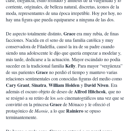
clase, elegancia, estilo refinado y antítesis de la vulgaridad y lo
corriente, originales, de belleza natural, discretas, iconos de la
moda, representantes de una época irrepetible. Hoy por hoy, no
hay una figura que pueda equipararse a ninguna de las dos.
Grace
De aspecto totalmente distinto,
era muy rubia, de finas
facciones. Nacida en el seno de una familia católica y muy
conservadora de Filadelfia, causó la ira de su padre cuando
siendo una adolescente le dijo que quería empezar a modelar y,
más tarde, dedicarse a la actuación. Mayor escándalo no podía
Kelly
suceder en la tradicional familia
. Para mayor “vergüenza”
Grace
de sus parientes
no perdió el tiempo y mantuvo varias
relaciones sentimentales con conocidas figuras del medio como
Cary Grant
Sinatra
William Holden
David Niven
,
,
y
. Era
Alfred Hitchcok
además el oscuro objeto de deseo de
, que no
se resignó a su retiro de los
sets
cinematográficos una vez que se
Grace
convirtió en la princesa
de Mónaco y le ofreció el
Rainiero
protagónico de
Marnie
, a lo que
se opuso
terminantemente.