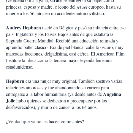
Grace
De buena o mala gana,
se entregó a su papel como
princesa, esposa y madre, e icono del
jet set
europeo, hasta su
muerte a los 56 años en un accidente automovilístico.
Audrey Hepburn
nació en Bélgica y pasó su infancia entre ese
país, Inglaterra y los Países Bajos antes de que estallara la
Segunda Guerra Mundial. Recibió una educación refinada y
aprendió ballet clásico. Era de piel blanca, cabello oscuro, muy
marcadas facciones, delgadísima, casi etérea. El American Film
Institute la ubica como la tercera mayor leyenda femenina
estadunidense.
Hepburn
era una mujer muy original. También sostuvo varias
relaciones amorosas y fue abandonando su carrera para
Angelina
entregarse a la labor humanitaria (ya desde antes de
Jolie
hubo quienes se dedicaron a preocuparse por los
desfavorecidos), y murió de cáncer a los 64 años.
¿Verdad que ya no las hacen como antes?