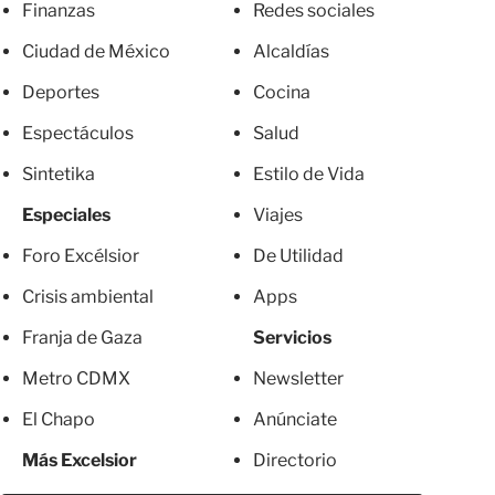
Finanzas
Redes sociales
Ciudad de México
Alcaldías
Deportes
Cocina
Espectáculos
Salud
Sintetika
Estilo de Vida
Especiales
Viajes
Foro Excélsior
De Utilidad
Crisis ambiental
Apps
Franja de Gaza
Servicios
Metro CDMX
Newsletter
El Chapo
Anúnciate
Más Excelsior
Directorio