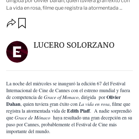
dirigida por Olivier Dahan, quien tuviera gran éxito con
La vida en rosa, filme que registra la atormentada ...
O
G
u
p
a
c
r
i
d
LUCERO SOLORZANO
o
a
n
r
e
s
d
e
c
La noche del miércoles se inauguró la edición 67 del Festival
o
Internacional de Cine de Cannes con el estreno mundial y fuera
m
Olivier
de competencia de
Grace of Monaco
, dirigida por
p
Dahan
a
, quien tuviera gran éxito con
La vida en rosa
, filme que
r
Edith Piaff
registra la atormentada vida de
. A nadie sorprendió
t
que
Grace de Mónaco
haya resultado una gran decepción en su
i
paso por Cannes, probablemente el Festival de Cine más
r
importante del mundo.