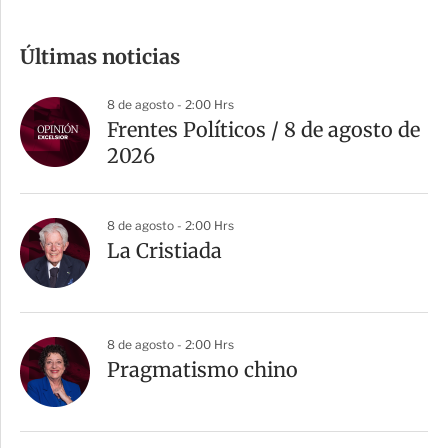
o
m
Últimas noticias
p
a
8 de agosto - 2:00 Hrs
r
Frentes Políticos / 8 de agosto de
t
2026
i
r
8 de agosto - 2:00 Hrs
La Cristiada
8 de agosto - 2:00 Hrs
Pragmatismo chino