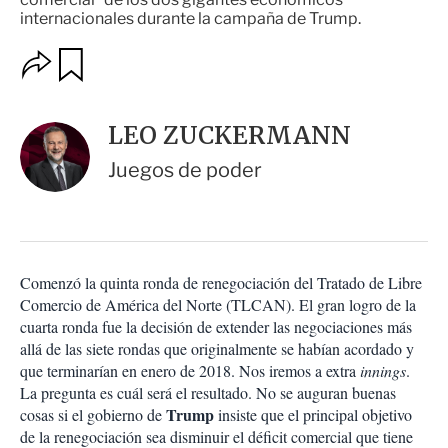
internacionales durante la campaña de Trump.
O
G
u
p
a
c
r
i
d
LEO ZUCKERMANN
o
a
n
r
Juegos de poder
e
s
d
e
c
o
Comenzó la quinta ronda de renegociación del Tratado de Libre
m
Comercio de América del Norte (TLCAN). El gran logro de la
p
a
cuarta ronda fue la decisión de extender las negociaciones más
r
allá de las siete rondas que originalmente se habían acordado y
t
que terminarían en enero de 2018. Nos iremos a extra
innings
.
i
La pregunta es cuál será el resultado. No se auguran buenas
r
Trump
cosas si el gobierno de
insiste que el principal objetivo
de la renegociación sea disminuir el déficit comercial que tiene