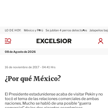
LO DE HOY:
México y Perú
Se jubilan 4 perros detectores
Jalapeños baj
E
x
M
I
c
e
n
n
e
i
08 de Agosto de 2026
ú
l
c
s
i
i
a
16 de noviembre de 2017 - 04:41 Hrs
o
r
r
S
¿Por qué México?
e
s
i
ó
El Presidente estadunidense acaba de visitar Pekín y no
n
tocó el tema de las relaciones comerciales de ambas
naciones. Mucho se habló de una posible “guerra
comercial” de los dos gigantes económicos