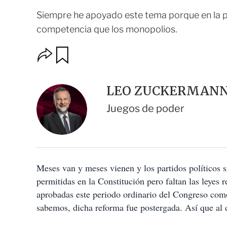
Siempre he apoyado este tema porque en la pol
competencia que los monopolios.
O
G
u
p
a
c
r
i
d
LEO ZUCKERMAN
o
a
n
r
Juegos de poder
e
s
d
e
c
o
Meses van y meses vienen y los partidos políticos si
m
p
permitidas en la Constitución pero faltan las leyes 
a
aprobadas este periodo ordinario del Congreso como 
r
t
sabemos, dicha reforma fue postergada. Así que al 
i
r