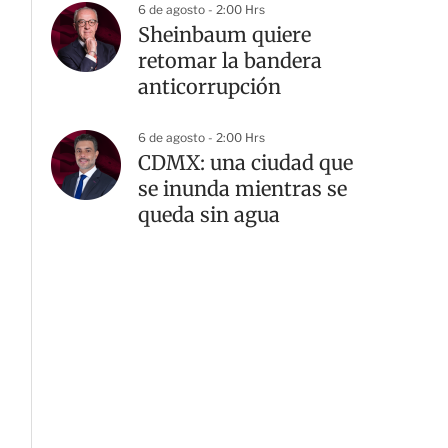
6 de agosto - 2:00 Hrs
Sheinbaum quiere
retomar la bandera
anticorrupción
6 de agosto - 2:00 Hrs
CDMX: una ciudad que
se inunda mientras se
queda sin agua
G