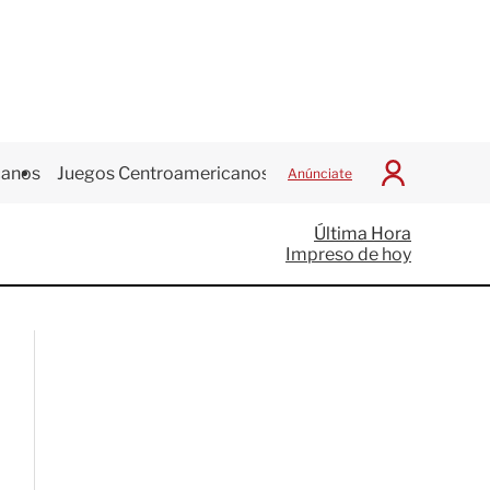
canos
Juegos Centroamericanos
Anúnciate
I
n
i
Última Hora
c
Impreso de hoy
i
a
r
S
e
s
i
ó
n