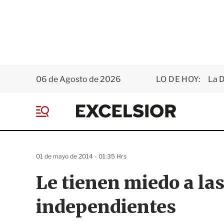
06 de Agosto de 2026
LO DE HOY:
La D
E
x
M
c
e
e
n
l
ú
s
01 de mayo de 2014 - 01:35 Hrs
i
o
Le tienen miedo a la
r
independientes