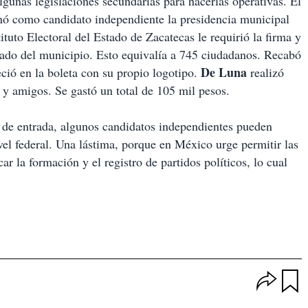
lgunas legislaciones secundarias para hacerlas operativas. El
ó como candidato independiente la presidencia municipal
ituto Electoral del Estado de Zacatecas le requirió la firma y
orado del municipio. Esto equivalía a 745 ciudadanos. Recabó
De Luna
ció en la boleta con su propio logotipo.
realizó
 y amigos. Se gastó un total de 105 mil pesos.
 de entrada, algunos candidatos independientes pueden
ivel federal. Una lástima, porque en México urge permitir las
ar la formación y el registro de partidos políticos, lo cual
O
p
u