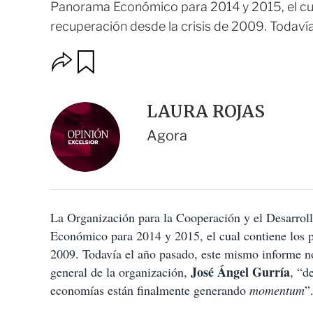
Panorama Económico para 2014 y 2015, el cua
recuperación desde la crisis de 2009. Todavía 
O
G
u
p
a
c
r
i
d
LAURA ROJAS
o
a
n
r
Agora
e
s
d
e
c
o
La Organización para la Cooperación y el Desarr
m
p
Económico para 2014 y 2015, el cual contiene los p
a
2009. Todavía el año pasado, este mismo informe no v
r
t
José Ángel Gurría
general de la organización,
, “d
i
economías están finalmente generando
momentum
”
r