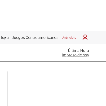
 lupa
Juegos Centroamericanos
Anúnciate
I
n
i
Última Hora
c
Impreso de hoy
i
a
r
S
e
s
i
ó
n