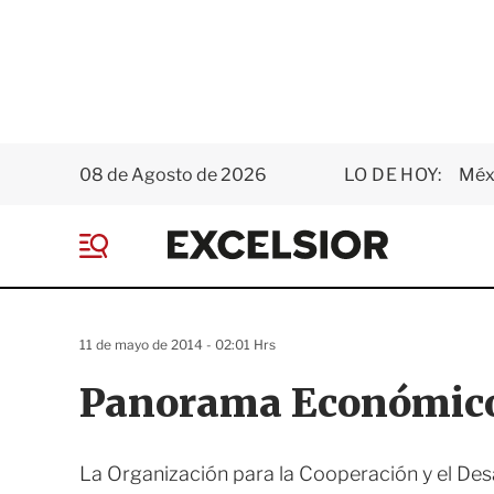
08 de Agosto de 2026
LO DE HOY:
Méxi
E
x
M
c
e
e
n
l
ú
s
11 de mayo de 2014 - 02:01 Hrs
i
o
Panorama Económico: 
r
La Organización para la Cooperación y el D