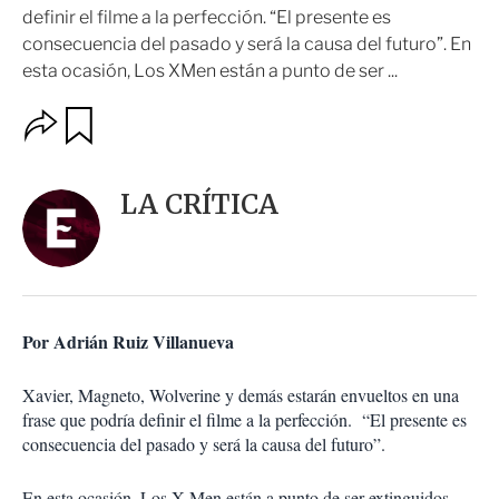
definir el filme a la perfección. “El presente es
consecuencia del pasado y será la causa del futuro”. En
esta ocasión, Los XMen están a punto de ser ...
O
G
u
p
a
c
r
i
d
LA CRÍTICA
o
a
n
r
e
s
d
e
c
Por Adrián Ruiz Villanueva
o
m
p
Xavier, Magneto, Wolverine y demás estarán envueltos en una
a
frase que podría definir el filme a la perfección. “El presente es
r
consecuencia del pasado y será la causa del futuro”.
t
i
En esta ocasión, Los X-Men están a punto de ser extinguidos,
r