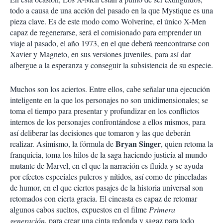
todo a causa de una acción del pasado en la que Mystique es una
pieza clave. Es de este modo como Wolverine, el único X-Men
capaz de regenerarse, será el comisionado para emprender un
viaje al pasado, el año 1973, en el que deberá reencontrarse con
Xavier y Magneto, en sus versiones juveniles, para así dar
albergue a la esperanza y conseguir la subsistencia de su especie.
Muchos son los aciertos. Entre ellos, cabe señalar una ejecución
inteligente en la que los personajes no son unidimensionales; se
toma el tiempo para presentar y profundizar en los conflictos
internos de los personajes confrontándose a ellos mismos, para
así deliberar las decisiones que tomaron y las que deberán
Bryan Singer
realizar. Asimismo, la fórmula de
, quien retoma la
franquicia, toma los hilos de la saga haciendo justicia al mundo
mutante de Marvel, en el que la narración es fluida y se ayuda
por efectos especiales pulcros y nítidos, así como de pinceladas
de humor, en el que ciertos pasajes de la historia universal son
retomados con cierta gracia. El cineasta es capaz de retomar
algunos cabos sueltos, expuestos en el filme
Primera
generación,
para crear una cinta redonda y sagaz para todo