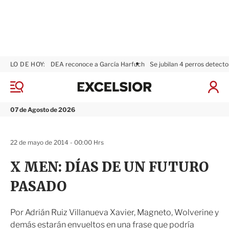
LO DE HOY:
DEA reconoce a García Harfuch
Se jubilan 4 perros detecto
E
x
M
I
c
e
n
n
e
i
07 de Agosto de 2026
ú
l
c
s
i
i
a
22 de mayo de 2014 - 00:00 Hrs
o
r
r
S
X MEN: DÍAS DE UN FUTURO
e
s
PASADO
i
ó
n
Por Adrián Ruiz Villanueva Xavier, Magneto, Wolverine y
demás estarán envueltos en una frase que podría