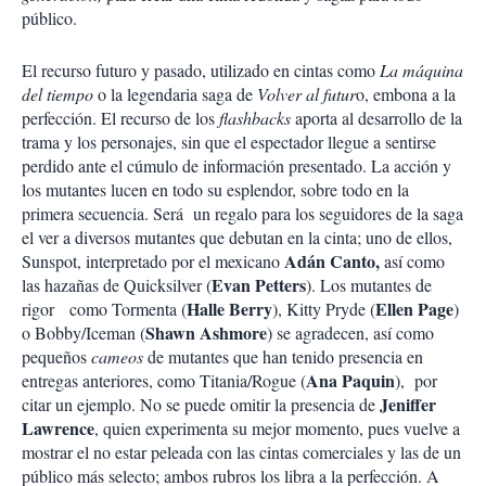
público.
El recurso futuro y pasado, utilizado en cintas como
La máquina
del tiempo
o la legendaria saga de
Volver al futur
o, embona a la
perfección. El recurso de los
flashbacks
aporta al desarrollo de la
trama y los personajes, sin que el espectador llegue a sentirse
perdido ante el cúmulo de información presentado. La acción y
los mutantes lucen en todo su esplendor, sobre todo en la
primera secuencia. Será un regalo para los seguidores de la saga
el ver a diversos mutantes que debutan en la cinta; uno de ellos,
Adán Canto,
Sunspot, interpretado por el mexicano
así como
Evan Petters
las hazañas de Quicksilver (
). Los mutantes de
Halle Berry
Ellen Page
rigor como Tormenta (
), Kitty Pryde (
)
Shawn Ashmore
o Bobby/Iceman (
) se agradecen, así como
pequeños
cameos
de mutantes que han tenido presencia en
Ana Paquin
entregas anteriores, como Titania/Rogue (
), por
Jeniffer
citar un ejemplo. No se puede omitir la presencia de
Lawrence
, quien experimenta su mejor momento, pues vuelve a
mostrar el no estar peleada con las cintas comerciales y las de un
público más selecto; ambos rubros los libra a la perfección. A