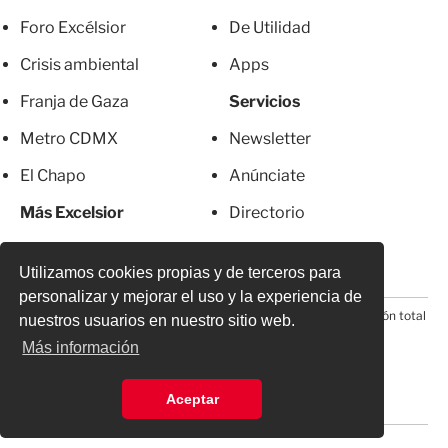
Foro Excélsior
De Utilidad
Crisis ambiental
Apps
Franja de Gaza
Servicios
Metro CDMX
Newsletter
El Chapo
Anúnciate
Más Excelsior
Directorio
Mujeres
Suscripciones
Utilizamos cookies propias y de terceros para
personalizar y mejorar el uso y la experiencia de
© 2026 Todos los derechos reservados. Prohibida la reproducción total
nuestros usuarios en nuestro sitio web.
o parcial, incluyendo cualquier medio electrónico*
Más información
Aceptar