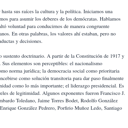
sta sus raíces la cultura y la política. Iniciamos una
ramos para asumir los deberes de los demócratas. Hablamos
 faltó voluntad para conducirnos de manera congruente
nos. En otras palabras, los valores ahí estaban, pero no
onductas y decisiones.
 sustento doctrinario. A partir de la Constitución de 1917 y
0. Sus elementos son perceptibles: el nacionalismo
omo norma jurídica; la democracia social como prioritaria
ncebirse como solución transitoria para dar paso finalmente
unidad como lo más importante; el liderazgo presidencial. Es
veles de legitimidad. Algunos exponentes fueron Francisco J.
mbardo Toledano, Jaime Torres Bodet, Rodolfo González
 Enrique González Pedrero, Porfirio Muñoz Ledo, Santiago