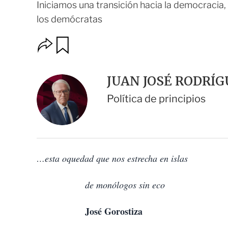
Iniciamos una transición hacia la democracia
los demócratas
O
G
u
p
a
c
r
i
d
JUAN JOSÉ RODRÍG
o
a
n
r
Política de principios
e
s
d
e
c
o
…esta oquedad que nos estrecha en islas
m
p
a
de monólogos sin eco
r
t
i
José Gorostiza
r