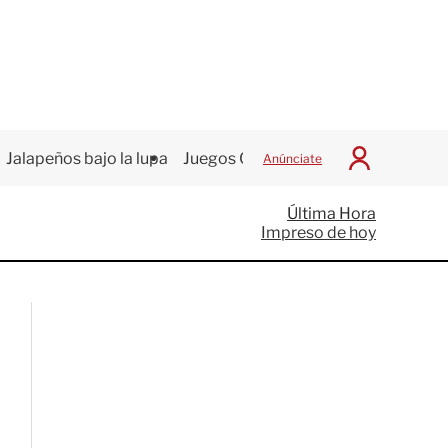
Jalapeños bajo la lupa
Juegos Centroamericanos
Anúnciate
I
n
i
Última Hora
c
Impreso de hoy
i
a
r
S
e
s
i
ó
n