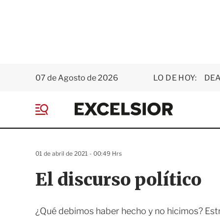
07 de Agosto de 2026
LO DE HOY:
DEA
E
x
M
c
e
e
n
l
ú
s
01 de abril de 2021 - 00:49 Hrs
i
o
El discurso político
r
¿Qué debimos haber hecho y no hicimos? Estrech