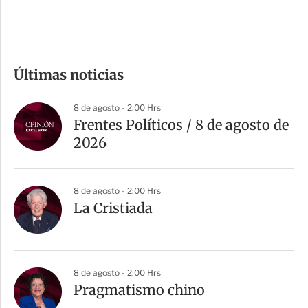
e
c
o
m
Últimas noticias
p
a
8 de agosto - 2:00 Hrs
r
Frentes Políticos / 8 de agosto de
t
2026
i
r
8 de agosto - 2:00 Hrs
La Cristiada
8 de agosto - 2:00 Hrs
Pragmatismo chino