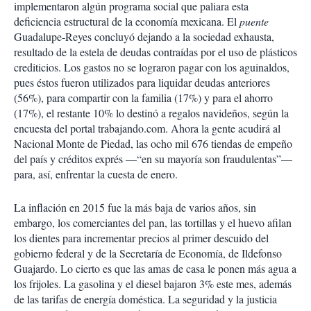
implementaron algún programa social que paliara esta
p
a
deficiencia estructural de la economía mexicana. El
puente
r
Guadalupe-Reyes concluyó dejando a la sociedad exhausta,
t
resultado de la estela de deudas contraídas por el uso de plásticos
i
crediticios. Los gastos no se lograron pagar con los aguinaldos,
r
pues éstos fueron utilizados para liquidar deudas anteriores
(56%), para compartir con la familia (17%) y para el ahorro
(17%), el restante 10% lo destinó a regalos navideños, según la
encuesta del portal trabajando.com. Ahora la gente acudirá al
Nacional Monte de Piedad, las ocho mil 676 tiendas de empeño
del país y créditos exprés —“en su mayoría son fraudulentas”—
para, así, enfrentar la cuesta de enero.
La inflación en 2015 fue la más baja de varios años, sin
embargo, los comerciantes del pan, las tortillas y el huevo afilan
los dientes para incrementar precios al primer descuido del
gobierno federal y de la Secretaría de Economía, de Ildefonso
Guajardo. Lo cierto es que las amas de casa le ponen más agua a
los frijoles. La gasolina y el diesel bajaron 3% este mes, además
de las tarifas de energía doméstica. La seguridad y la justicia