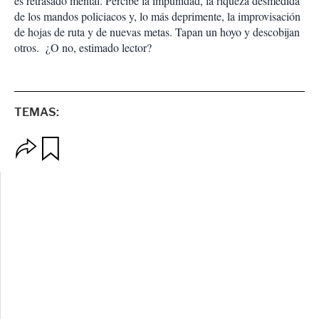
es retrasado mental. Percibe la impunidad, la riqueza desmedida
de los mandos policiacos y, lo más deprimente, la improvisación
de hojas de ruta y de nuevas metas. Tapan un hoyo y descobijan
otros. ¿O no, estimado lector?
TEMAS:
O
G
p
u
c
a
i
r
o
d
n
a
e
r
s
d