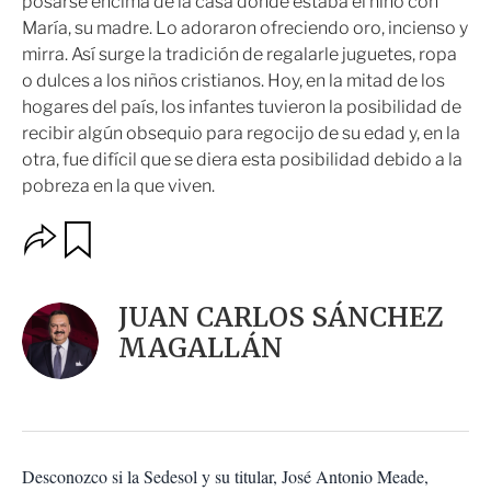
posarse encima de la casa donde estaba el niño con
María, su madre. Lo adoraron ofreciendo oro, incienso y
mirra. Así surge la tradición de regalarle juguetes, ropa
o dulces a los niños cristianos. Hoy, en la mitad de los
hogares del país, los infantes tuvieron la posibilidad de
recibir algún obsequio para regocijo de su edad y, en la
otra, fue difícil que se diera esta posibilidad debido a la
pobreza en la que viven.
O
G
u
p
a
c
r
i
d
JUAN CARLOS SÁNCHEZ
o
a
n
MAGALLÁN
r
e
s
d
e
c
o
Desconozco si la Sedesol y su titular, José Antonio Meade,
m