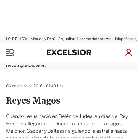
LO DE HOY:
México y Perú
Se jubilan 4 perros detectores
Jalapeños baj
E
x
M
I
c
e
n
n
e
i
09 de Agosto de 2026
ú
l
c
s
i
i
a
06 de enero de 2016 - 01:49 Hrs
o
r
r
S
Reyes Magos
e
s
i
Cuando Jesús nació en Belén de Judea, en días del Rey
ó
Herodes, llegaron de Oriente a Jerusalén los magos
n
Melchor, Gaspar y Baltasar, siguiendo la estrella hasta