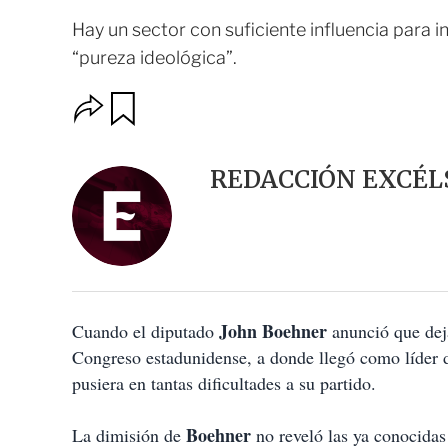
Hay un sector con suficiente influencia para i
“pureza ideológica”.
O
G
u
p
a
c
r
i
d
REDACCIÓN EXCÉL
o
a
n
r
e
s
d
e
c
o
John Boehner
Cuando el diputado
m
anunció que deja
p
Congreso estadunidense, a donde llegó como líder d
a
pusiera en tantas dificultades a su partido.
r
t
i
Boehner
La dimisión de
no reveló las ya conocidas 
r