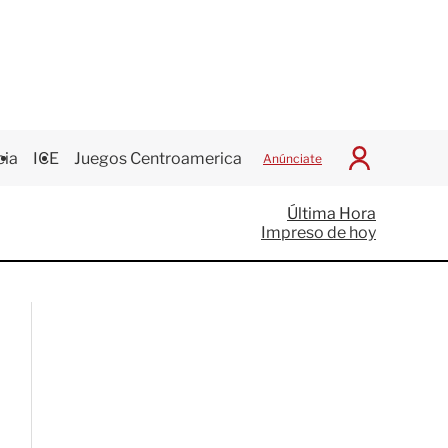
cia
ICE
Juegos Centroamericanos
Anúnciate
I
n
i
Última Hora
c
Impreso de hoy
i
a
r
S
e
s
i
ó
n