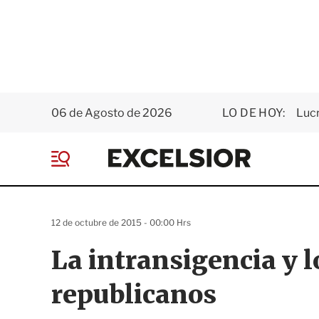
06 de Agosto de 2026
LO DE HOY:
Luc
E
x
M
c
e
e
n
l
ú
s
12 de octubre de 2015 - 00:00 Hrs
i
o
La intransigencia y 
r
republicanos