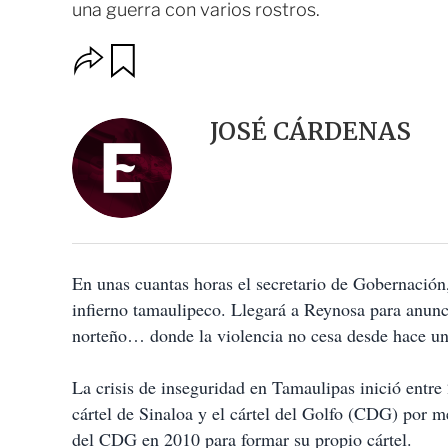
una guerra con varios rostros.
O
G
u
p
a
c
r
i
d
JOSÉ CÁRDENAS
o
a
n
r
e
s
d
e
c
o
En unas cuantas horas el secretario de Gobernació
m
p
infierno tamaulipeco. Llegará a Reynosa para anunc
a
norteño… donde la violencia no cesa desde hace un
r
t
i
La crisis de inseguridad en Tamaulipas inició entre 
r
cártel de Sinaloa y el cártel del Golfo (CDG) por 
del CDG en 2010 para formar su propio cártel.