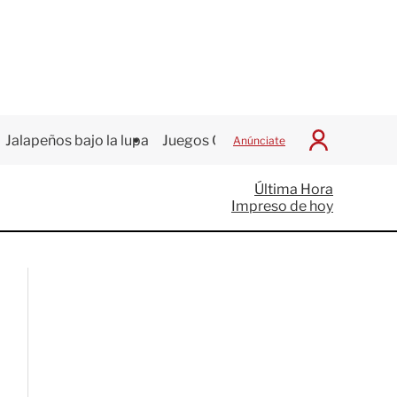
Jalapeños bajo la lupa
Juegos Centroamericanos
Anúnciate
I
n
i
Última Hora
c
Impreso de hoy
i
a
r
S
e
s
i
ó
n