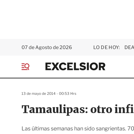
07 de Agosto de 2026
LO DE HOY:
DEA
E
x
M
c
e
e
n
l
ú
s
13 de mayo de 2014 - 00:53 Hrs
i
o
Tamaulipas: otro inf
r
Las últimas semanas han sido sangrientas. 70