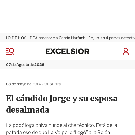
LO DE HOY:
DEA reconoce a García Harfuch
Se jubilan 4 perros detecto
E
x
M
I
c
e
n
n
e
i
07 de Agosto de 2026
ú
l
c
s
i
i
a
08 de mayo de 2014 - 01:31 Hrs
o
r
r
S
El cándido Jorge y su esposa
e
s
desalmada
i
ó
n
La podóloga chiva hunde al che técnico. Está de la
patada eso de que La Volpe le “llegó” a la Belén