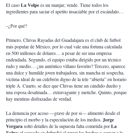
La Volpe
El caso
es un manjar; vende. Tiene todos los
ingredientes para saciar el apetito insaciable por el escándalo…
–¿Por qué?
Primero, Chivas Rayadas del Guadalajara es el club de futbol
más popular de México, por lo cual vale una fortuna calculada
en 500 millones de dólares… a pesar de ser una empresa
endeudada. Segundo, el equipo estaba dirigido por un técnico
rudo y medio… ¿un auténtico villano favorito? Tercero, aparece
una dulce y humilde joven trabajadora, sin mancha ni sospecha,
víctima ideal de un culebrón digno de la tele “abierta” en horario
triple A. Cuarto, se dice que Chivas tiene un cándido dueño y
una esposa desalmada… extravagante y metiche. Quinto, porque
hay mentiras disfrazadas de verdad.
La denuncia por acoso —grave de por sí— alimentó desde el
Jorge
principio el morbo y la especulación de los medios.
Vergara
La
soltó detalles de la supuesta falta cometida por
Volpe
; el acusado se defendió al negar los hechos y acusar a la