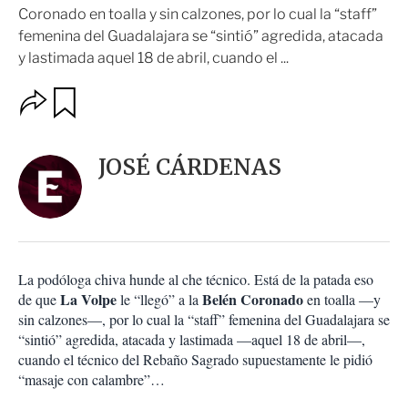
Coronado en toalla y sin calzones, por lo cual la “staff”
femenina del Guadalajara se “sintió” agredida, atacada
y lastimada aquel 18 de abril, cuando el ...
O
G
u
p
a
c
r
i
d
JOSÉ CÁRDENAS
o
a
n
r
e
s
d
e
c
La podóloga chiva hunde al che técnico. Está de la patada eso
o
La Volpe
Belén Coronado
de que
le “llegó” a la
en toalla —y
m
sin calzones—, por lo cual la “staff” femenina del Guadalajara se
p
a
“sintió” agredida, atacada y lastimada —aquel 18 de abril—,
r
cuando el técnico del Rebaño Sagrado supuestamente le pidió
t
“masaje con calambre”…
i
r