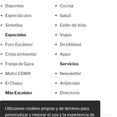
Deportes
Cocina
Espectáculos
Salud
Sintetika
Estilo de Vida
Especiales
Viajes
Foro Excélsior
De Utilidad
Crisis ambiental
Apps
Franja de Gaza
Servicios
Metro CDMX
Newsletter
El Chapo
Anúnciate
Más Excelsior
Directorio
Mujeres
Suscripciones
Utilizamos cookies propias y de terceros para
personalizar y mejorar el uso y la experiencia de