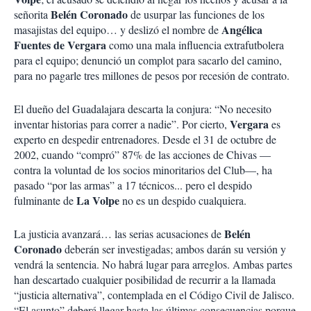
Belén Coronado
señorita
de usurpar las funciones de los
Angélica
masajistas del equipo… y deslizó el nombre de
Fuentes de Vergara
como una mala influencia extrafutbolera
para el equipo; denunció un complot para sacarlo del camino,
para no pagarle tres millones de pesos por recesión de contrato.
El dueño del Guadalajara descarta la conjura: “No necesito
Vergara
inventar historias para correr a nadie”. Por cierto,
es
experto en despedir entrenadores. Desde el 31 de octubre de
2002, cuando “compró” 87% de las acciones de Chivas —
contra la voluntad de los socios minoritarios del Club—, ha
pasado “por las armas” a 17 técnicos... pero el despido
La Volpe
fulminante de
no es un despido cualquiera.
Belén
La justicia avanzará… las serias acusaciones de
Coronado
deberán ser investigadas; ambos darán su versión y
vendrá la sentencia. No habrá lugar para arreglos. Ambas partes
han descartado cualquier posibilidad de recurrir a la llamada
“justicia alternativa”, contemplada en el Código Civil de Jalisco.
“El asunto” deberá llegar hasta las últimas consecuencias porque