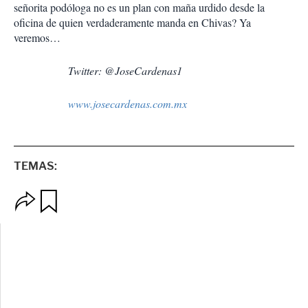
señorita podóloga no es un plan con maña urdido desde la
oficina de quien verdaderamente manda en Chivas? Ya
veremos…
Twitter: @JoseCardenas1
www.josecardenas.com.mx
TEMAS:
O
G
p
u
c
a
i
r
o
d
n
a