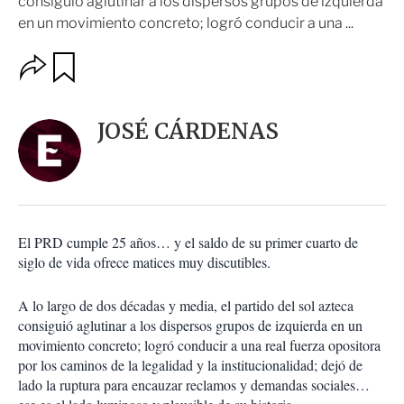
consiguió aglutinar a los dispersos grupos de izquierda
en un movimiento concreto; logró conducir a una ...
O
G
u
p
a
c
r
i
d
JOSÉ CÁRDENAS
o
a
n
r
e
s
d
e
c
El PRD cumple 25 años… y el saldo de su primer cuarto de
o
siglo de vida ofrece matices muy discutibles.
m
p
a
A lo largo de dos décadas y media, el partido del sol azteca
r
consiguió aglutinar a los dispersos grupos de izquierda en un
t
movimiento concreto; logró conducir a una real fuerza opositora
i
por los caminos de la legalidad y la institucionalidad; dejó de
r
lado la ruptura para encauzar reclamos y demandas sociales…