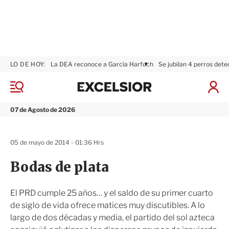
LO DE HOY:
La DEA reconoce a García Harfuch
Se jubilan 4 perros dete
E
x
M
I
c
e
n
n
e
i
07 de Agosto de 2026
ú
l
c
s
i
i
a
05 de mayo de 2014 - 01:36 Hrs
o
r
r
S
Bodas de plata
e
s
i
El PRD cumple 25 años… y el saldo de su primer cuarto
ó
de siglo de vida ofrece matices muy discutibles. A lo
n
largo de dos décadas y media, el partido del sol azteca