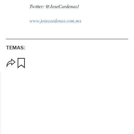
Twitter: @JoseCardenas1
www.josecardenas.com.mx
TEMAS:
O
G
p
u
c
a
i
r
o
d
n
a
e
r
s
d