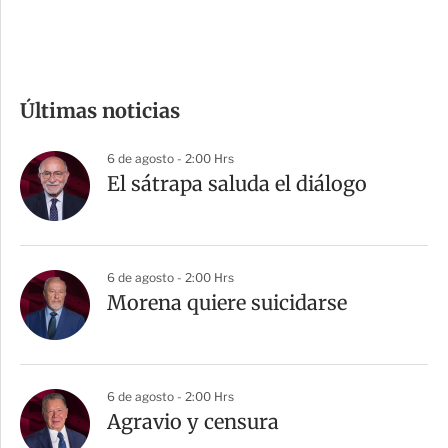
e
c
o
m
Últimas noticias
p
a
6 de agosto - 2:00 Hrs
r
El sátrapa saluda el diálogo
t
i
r
6 de agosto - 2:00 Hrs
Morena quiere suicidarse
6 de agosto - 2:00 Hrs
Agravio y censura