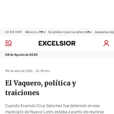
LO DE HOY:
México y Perú
Se jubilan 4 perros detectores
Jalapeños baj
E
x
M
I
c
e
n
n
e
i
08 de Agosto de 2026
ú
l
c
s
i
i
a
09 de abril de 2021 - 01:39 Hrs
o
r
r
S
El Vaquero, política y
e
s
traiciones
i
ó
n
Cuando Evaristo Cruz Sánchez fue detenido en ese
municipio de Nuevo León, estaba a punto de reunirse