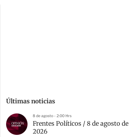
p
u
c
a
i
r
o
d
n
a
e
r
s
d
e
c
o
m
Últimas noticias
p
a
8 de agosto - 2:00 Hrs
r
Frentes Políticos / 8 de agosto de
t
2026