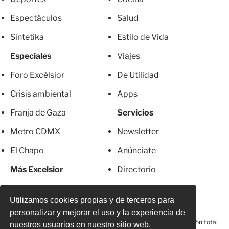
Espectáculos
Salud
Sintetika
Estilo de Vida
Especiales
Viajes
Foro Excélsior
De Utilidad
Crisis ambiental
Apps
Franja de Gaza
Servicios
Metro CDMX
Newsletter
El Chapo
Anúnciate
Más Excelsior
Directorio
Mujeres
Suscripciones
Utilizamos cookies propias y de terceros para
personalizar y mejorar el uso y la experiencia de
© 2026 Todos los derechos reservados. Prohibida la reproducción total
nuestros usuarios en nuestro sitio web.