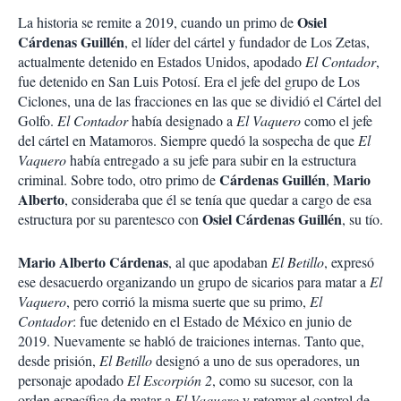
Osiel
La historia se remite a 2019, cuando un primo de
Cárdenas Guillén
, el líder del cártel y fundador de Los Zetas,
actualmente detenido en Estados Unidos, apodado
El Contador
,
fue detenido en San Luis Potosí. Era el jefe del grupo de Los
Ciclones, una de las fracciones en las que se dividió el Cártel del
Golfo.
El Contador
había designado a
El Vaquero
como el jefe
del cártel en Matamoros. Siempre quedó la sospecha de que
El
Vaquero
había entregado a su jefe para subir en la estructura
Cárdenas Guillén
Mario
criminal. Sobre todo, otro primo de
,
Alberto
, consideraba que él se tenía que quedar a cargo de esa
Osiel Cárdenas Guillén
estructura por su parentesco con
, su tío.
Mario Alberto Cárdenas
, al que apodaban
El Betillo
, expresó
ese desacuerdo organizando un grupo de sicarios para matar a
El
Vaquero
, pero corrió la misma suerte que su primo,
El
Contador
: fue detenido en el Estado de México en junio de
2019. Nuevamente se habló de traiciones internas. Tanto que,
desde prisión,
El Betillo
designó a uno de sus operadores, un
personaje apodado
El Escorpión 2
, como su sucesor, con la
orden específica de matar a
El Vaquero
y retomar el control de