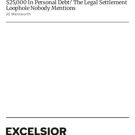
Excelsior
Excelsior