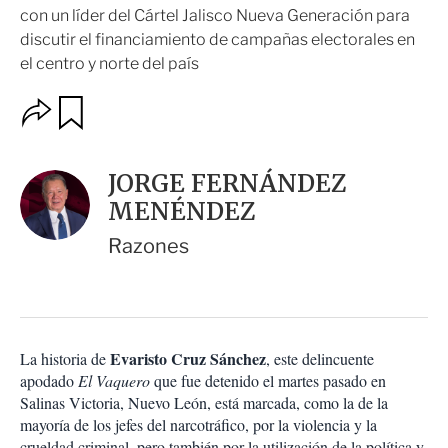
con un líder del Cártel Jalisco Nueva Generación para
discutir el financiamiento de campañas electorales en
el centro y norte del país
O
G
u
p
a
c
r
i
d
JORGE FERNÁNDEZ
o
a
n
MENÉNDEZ
r
e
s
Razones
d
e
c
o
m
p
Evaristo Cruz Sánchez
La historia de
, este delincuente
a
apodado
El Vaquero
que fue detenido el martes pasado en
r
Salinas Victoria, Nuevo León, está marcada, como la de la
t
mayoría de los jefes del narcotráfico, por la violencia y la
i
crueldad criminal, pero también por la utilización de la política y
r