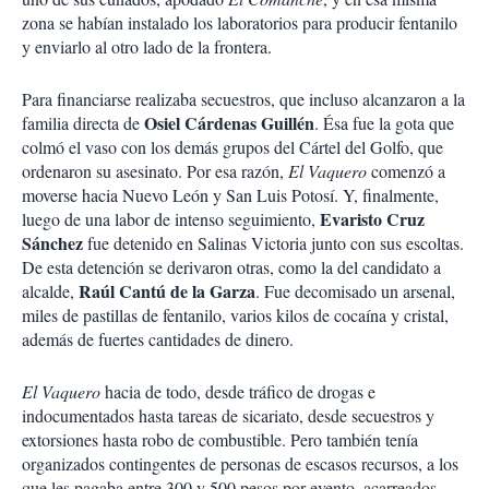
zona se habían instalado los laboratorios para producir fentanilo
y enviarlo al otro lado de la frontera.
Para financiarse realizaba secuestros, que incluso alcanzaron a la
Osiel Cárdenas
Guillén
familia directa de
. Ésa fue la gota que
colmó el vaso con los demás grupos del Cártel del Golfo, que
ordenaron su asesinato. Por esa razón,
El Vaquero
comenzó a
moverse hacia Nuevo León y San Luis Potosí. Y, finalmente,
Evaristo Cruz
luego de una labor de intenso seguimiento,
Sánchez
fue detenido en Salinas Victoria junto con sus escoltas.
De esta detención se derivaron otras, como la del candidato a
Raúl Cantú de la Garza
alcalde,
. Fue decomisado un arsenal,
miles de pastillas de fentanilo, varios kilos de cocaína y cristal,
además de fuertes cantidades de dinero.
El Vaquero
hacia de todo, desde tráfico de drogas e
indocumentados hasta tareas de sicariato, desde secuestros y
extorsiones hasta robo de combustible. Pero también tenía
organizados contingentes de personas de escasos recursos, a los
que les pagaba entre 300 y 500 pesos por evento, acarreados