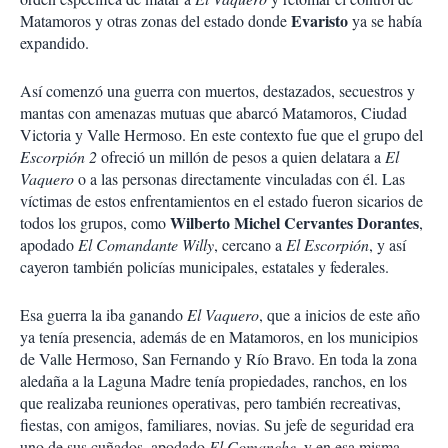
Evaristo
Matamoros y otras zonas del estado donde
ya se había
expandido.
Así comenzó una guerra con muertos, destazados, secuestros y
mantas con amenazas mutuas que abarcó Matamoros, Ciudad
Victoria y Valle Hermoso. En este contexto fue que el grupo del
Escorpión 2
ofreció un millón de pesos a quien delatara a
El
Vaquero
o a las personas directamente vinculadas con él. Las
víctimas de estos enfrentamientos en el estado fueron sicarios de
Wilberto Michel Cervantes Dorantes
todos los grupos, como
,
apodado
El Comandante Willy
, cercano a
El Escorpión
, y así
cayeron también policías municipales, estatales y federales.
Esa guerra la iba ganando
El Vaquero
, que a inicios de este año
ya tenía presencia, además de en Matamoros, en los municipios
de Valle Hermoso, San Fernando y Río Bravo. En toda la zona
aledaña a la Laguna Madre tenía propiedades, ranchos, en los
que realizaba reuniones operativas, pero también recreativas,
fiestas, con amigos, familiares, novias. Su jefe de seguridad era
uno de sus cuñados, apodado
El Comanche
, y en esa misma