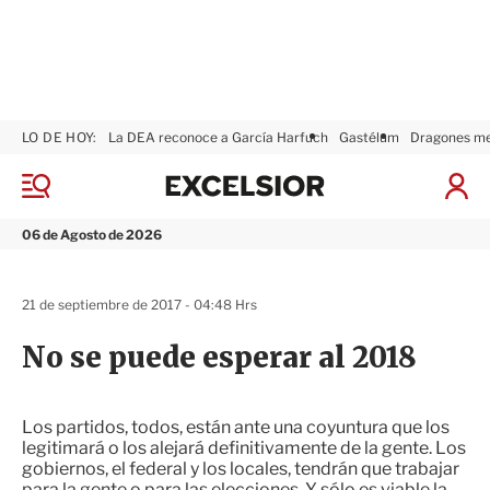
LO DE HOY:
La DEA reconoce a García Harfuch
Gastélum
Dragones m
E
x
M
I
c
e
n
n
e
i
06 de Agosto de 2026
ú
l
c
s
i
i
a
21 de septiembre de 2017 - 04:48 Hrs
o
r
r
S
No se puede esperar al 2018
e
s
i
ó
Los partidos, todos, están ante una coyuntura que los
n
legitimará o los alejará definitivamente de la gente. Los
gobiernos, el federal y los locales, tendrán que trabajar
para la gente o para las elecciones. Y sólo es viable la