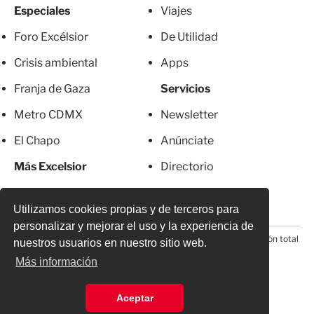
Especiales
Viajes
Foro Excélsior
De Utilidad
Crisis ambiental
Apps
Franja de Gaza
Servicios
Metro CDMX
Newsletter
El Chapo
Anúnciate
Más Excelsior
Directorio
Mujeres
Suscripciones
Utilizamos cookies propias y de terceros para
personalizar y mejorar el uso y la experiencia de
© 2026 Todos los derechos reservados. Prohibida la reproducción total
nuestros usuarios en nuestro sitio web.
o parcial, incluyendo cualquier medio electrónico*
Más información
Aceptar