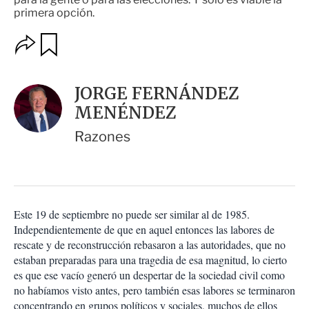
primera opción.
O
G
u
p
a
c
r
i
d
JORGE FERNÁNDEZ
o
a
n
MENÉNDEZ
r
e
s
Razones
d
e
c
o
m
p
Este 19 de septiembre no puede ser similar al de 1985.
a
Independientemente de que en aquel entonces las labores de
r
rescate y de reconstrucción rebasaron a las autoridades, que no
t
estaban preparadas para una tragedia de esa magnitud, lo cierto
i
es que ese vacío generó un despertar de la sociedad civil como
r
no habíamos visto antes, pero también esas labores se terminaron
concentrando en grupos políticos y sociales, muchos de ellos