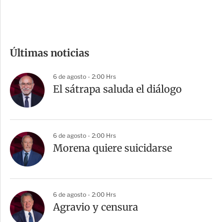
e
c
o
m
Últimas noticias
p
a
6 de agosto - 2:00 Hrs
r
El sátrapa saluda el diálogo
t
i
r
6 de agosto - 2:00 Hrs
Morena quiere suicidarse
6 de agosto - 2:00 Hrs
Agravio y censura