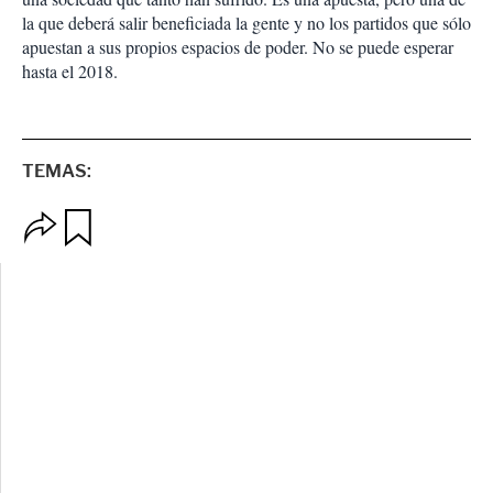
la que deberá salir beneficiada la gente y no los partidos que sólo
apuestan a sus propios espacios de poder. No se puede esperar
hasta el 2018.
TEMAS:
O
G
p
u
c
a
i
r
o
d
n
a
e
r
s
d