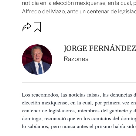
noticia en la elección mexiquense, en la cual, 
Alfredo del Mazo, ante un centenar de legislad
O
G
u
p
a
c
r
i
d
JORGE FERNÁNDE
o
a
n
r
Razones
e
s
d
e
c
o
Los reacomodos, las noticias falsas, las denuncias 
m
p
elección mexiquense, en la cual, por primera vez en 
a
centenar de legisladores, miembros del gabinete y
r
t
domingo, reconoció que en los comicios del doming
i
lo sabíamos, pero nunca antes el priismo había sido 
r