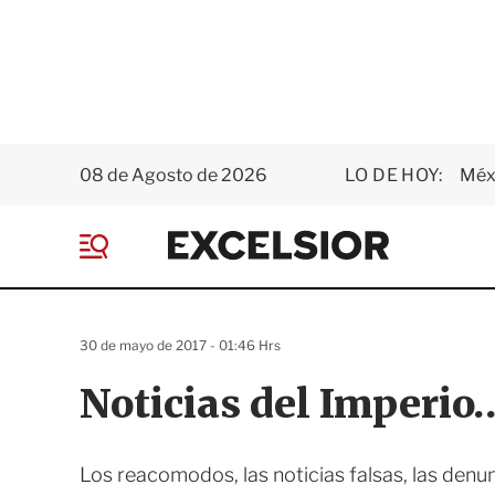
08 de Agosto de 2026
LO DE HOY:
Méxi
E
x
M
c
e
e
n
l
ú
s
30 de mayo de 2017 - 01:46 Hrs
i
o
Noticias del Imperi
r
Los reacomodos, las noticias falsas, las den