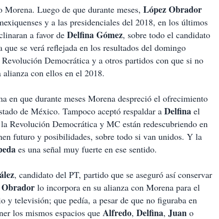
López Obrador
ido Morena. Luego de que durante meses,
mexiquenses y a las presidenciales del 2018, en los últimos
Delfina Gómez
clinaran a favor de
, sobre todo el candidato
 que se verá reflejada en los resultados del domingo
 Revolución Democrática y a otros partidos con que si no
a alianza con ellos en el 2018.
rma en que durante meses Morena despreció el ofrecimiento
Delfina
 Estado de México. Tampoco aceptó respaldar a
el
 la Revolución Democrática y MC están redescubriendo en
en futuro y posibilidades, sobre todo si van unidos. Y la
peda
es una señal muy fuerte en ese sentido.
ález
, candidato del PT, partido que se aseguró así conservar
 Obrador
lo incorpora en su alianza con Morena para el
io y televisión; que pedía, a pesar de que no figuraba en
Alfredo
Delfina
Juan
tener los mismos espacios que
,
,
o