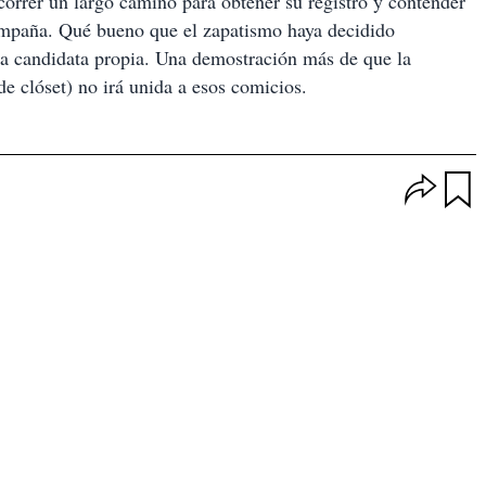
ecorrer un largo camino para obtener su registró y contender
ampaña. Qué bueno que el zapatismo haya decidido
una candidata propia. Una demostración más de que la
de clóset) no irá unida a esos comicios.
O
p
u
c
a
i
r
o
d
n
a
e
r
s
d
e