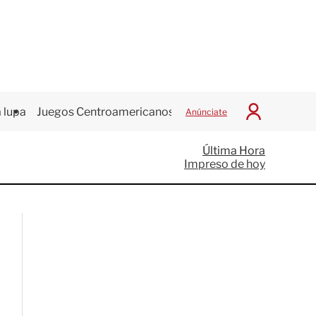
 lupa
Juegos Centroamericanos
Anúnciate
I
n
i
Última Hora
c
Impreso de hoy
i
a
r
S
e
s
i
ó
n