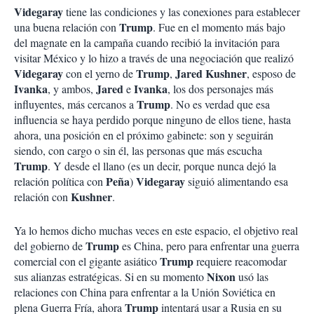
Videgaray
tiene las condiciones y las conexiones para establecer
Trump
una buena relación con
. Fue en el momento más bajo
del magnate en la campaña cuando recibió la invitación para
visitar México y lo hizo a través de una negociación que realizó
Videgaray
Trump
Jared Kushner
con el yerno de
,
, esposo de
Ivanka
Jared
Ivanka
, y ambos,
e
, los dos personajes más
Trump
influyentes, más cercanos a
. No es verdad que esa
influencia se haya perdido porque ninguno de ellos tiene, hasta
ahora, una posición en el próximo gabinete: son y seguirán
siendo, con cargo o sin él, las personas que más escucha
Trump
. Y desde el llano (es un decir, porque nunca dejó la
Peña
Videgaray
relación política con
)
siguió alimentando esa
Kushner
relación con
.
Ya lo hemos dicho muchas veces en este espacio, el objetivo real
Trump
del gobierno de
es China, pero para enfrentar una guerra
Trump
comercial con el gigante asiático
requiere reacomodar
Nixon
sus alianzas estratégicas. Si en su momento
usó las
relaciones con China para enfrentar a la Unión Soviética en
Trump
plena Guerra Fría, ahora
intentará usar a Rusia en su