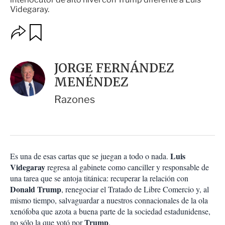
Videgaray.
O
G
u
p
a
c
r
i
d
JORGE FERNÁNDEZ
o
a
n
MENÉNDEZ
r
e
s
Razones
d
e
c
o
m
p
Luis
Es una de esas cartas que se juegan a todo o nada.
a
Videgaray
regresa al gabinete como canciller y responsable de
r
una tarea que se antoja titánica: recuperar la relación con
t
Donald Trump
, renegociar el Tratado de Libre Comercio y, al
i
mismo tiempo, salvaguardar a nuestros connacionales de la ola
r
xenófoba que azota a buena parte de la sociedad estadunidense,
Trump
no sólo la que votó por
.