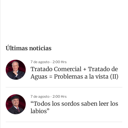
s
d
e
c
o
m
Últimas noticias
p
a
7 de agosto - 2:00 Hrs
r
Tratado Comercial + Tratado de
t
Aguas = Problemas a la vista (II)
i
r
7 de agosto - 2:00 Hrs
“Todos los sordos saben leer los
labios”