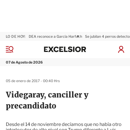
LO DE HOY:
DEA reconoce a García Harfuch
Se jubilan 4 perros detecto
E
x
M
I
c
e
n
n
e
i
07 de Agosto de 2026
ú
l
c
s
i
i
a
05 de enero de 2017 - 00:40 Hrs
o
r
r
S
Videgaray, canciller y
e
s
precandidato
i
ó
n
Desde el 14 de noviembre decíamos que no había otro
interlocutor de alto nivel con Trump diferente a Luis