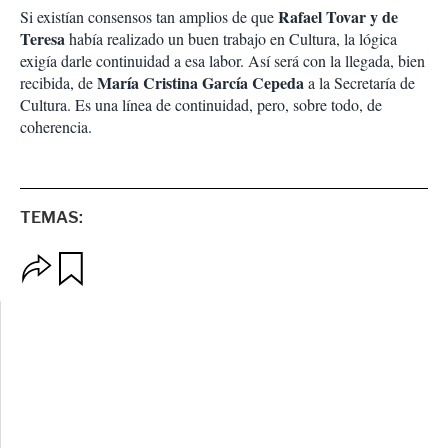
Rafael Tovar y de
Si existían consensos tan amplios de que
Teresa
había realizado un buen trabajo en Cultura, la lógica
exigía darle continuidad a esa labor. Así será con la llegada, bien
María Cristina García Cepeda
recibida, de
a la Secretaría de
Cultura. Es una línea de continuidad, pero, sobre todo, de
coherencia.
TEMAS:
O
G
p
u
c
a
i
r
o
d
n
a
e
r