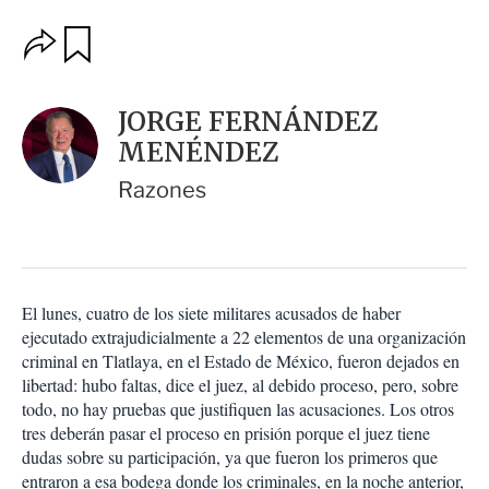
O
G
u
p
a
c
r
i
d
JORGE FERNÁNDEZ
o
a
n
MENÉNDEZ
r
e
s
Razones
d
e
c
o
m
p
El lunes, cuatro de los siete militares acusados de haber
a
ejecutado extrajudicialmente a 22 elementos de una organización
r
criminal en Tlatlaya, en el Estado de México, fueron dejados en
t
libertad: hubo faltas, dice el juez, al debido proceso, pero, sobre
i
todo, no hay pruebas que justifiquen las acusaciones. Los otros
r
tres deberán pasar el proceso en prisión porque el juez tiene
dudas sobre su participación, ya que fueron los primeros que
entraron a esa bodega donde los criminales, en la noche anterior,