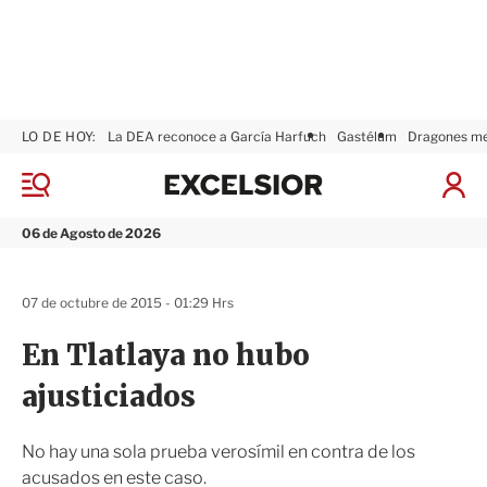
LO DE HOY:
La DEA reconoce a García Harfuch
Gastélum
Dragones m
E
x
M
I
c
e
n
n
e
i
06 de Agosto de 2026
ú
l
c
s
i
i
a
07 de octubre de 2015 - 01:29 Hrs
o
r
r
S
En Tlatlaya no hubo
e
s
ajusticiados
i
ó
n
No hay una sola prueba verosímil en contra de los
acusados en este caso.