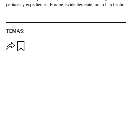
peritajes y expedientes. Porque, evidentemente, no lo han hecho.
TEMAS:
O
G
p
u
c
a
i
r
o
d
n
a
e
r
s
d
e
c