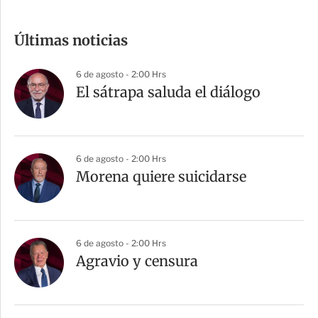
o
m
Últimas noticias
p
a
6 de agosto - 2:00 Hrs
r
El sátrapa saluda el diálogo
t
i
r
6 de agosto - 2:00 Hrs
Morena quiere suicidarse
6 de agosto - 2:00 Hrs
Agravio y censura