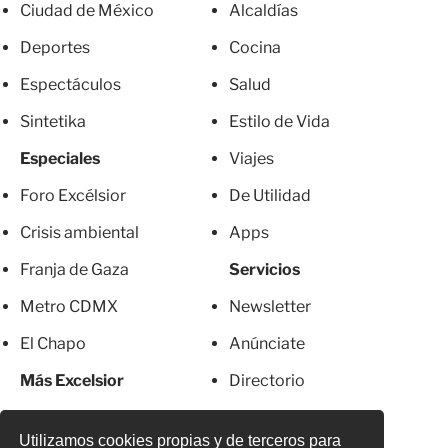
Ciudad de México
Alcaldías
Deportes
Cocina
Espectáculos
Salud
Sintetika
Estilo de Vida
Especiales
Viajes
Foro Excélsior
De Utilidad
Crisis ambiental
Apps
Franja de Gaza
Servicios
Metro CDMX
Newsletter
El Chapo
Anúnciate
Más Excelsior
Directorio
Mujeres
Suscripciones
Utilizamos cookies propias y de terceros para