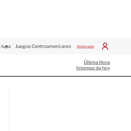
 lupa
Juegos Centroamericanos
Anúnciate
I
n
i
Última Hora
c
Impreso de hoy
i
a
r
S
e
s
i
ó
n