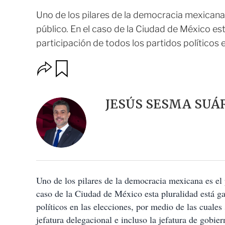
Uno de los pilares de la democracia mexicana 
público. En el caso de la Ciudad de México est
participación de todos los partidos políticos e
O
G
u
p
a
c
r
i
d
JESÚS SESMA SUÁ
o
a
n
r
e
s
d
e
c
o
Uno de los pilares de la democracia mexicana es el 
m
p
caso de la Ciudad de México esta pluralidad está gar
a
políticos en las elecciones, por medio de las cuales
r
t
jefatura delegacional e incluso la jefatura de gobier