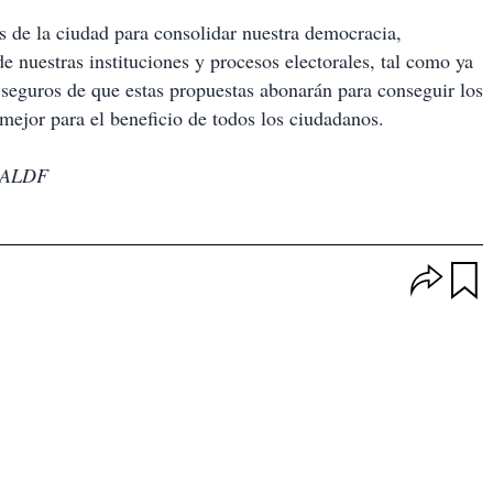
 de la ciudad para consolidar nuestra democracia,
de nuestras instituciones y procesos electorales, tal como ya
s seguros de que estas propuestas abonarán para conseguir los
mejor para el beneficio de todos los ciudadanos.
 ALDF
O
p
u
c
a
i
r
o
d
n
a
e
r
s