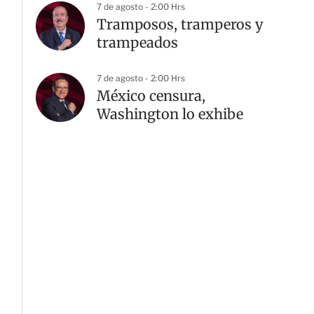
7 de agosto - 2:00 Hrs
Tramposos, tramperos y
trampeados
7 de agosto - 2:00 Hrs
México censura,
Washington lo exhibe
G