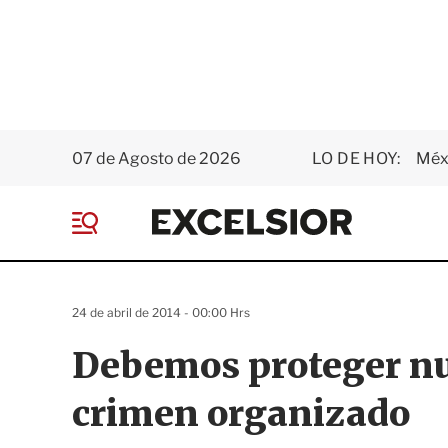
07 de Agosto de 2026
LO DE HOY:
Méxi
E
x
M
c
e
e
n
l
ú
s
24 de abril de 2014 - 00:00 Hrs
i
o
Debemos proteger nue
r
crimen organizado