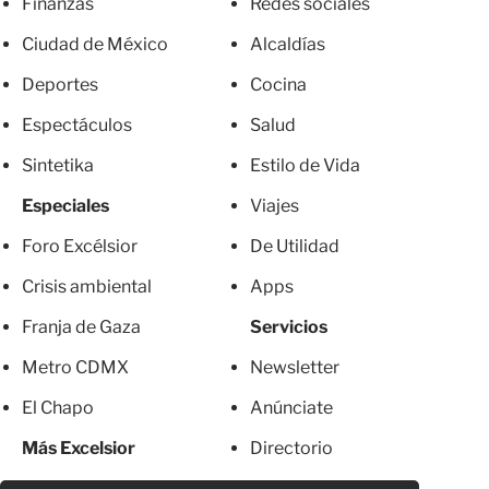
Finanzas
Redes sociales
Ciudad de México
Alcaldías
Deportes
Cocina
Espectáculos
Salud
Sintetika
Estilo de Vida
Especiales
Viajes
Foro Excélsior
De Utilidad
Crisis ambiental
Apps
Franja de Gaza
Servicios
Metro CDMX
Newsletter
El Chapo
Anúnciate
Más Excelsior
Directorio
Mujeres
Suscripciones