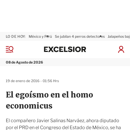
LO DE HOY:
México y Perú
Se jubilan 4 perros detectores
Jalapeños baj
E
x
M
I
c
e
n
n
e
i
08 de Agosto de 2026
ú
l
c
s
i
i
a
19 de enero de 2016 - 01:56 Hrs
o
r
r
S
El egoísmo en el homo
e
s
economicus
i
ó
n
El compañero Javier Salinas Narváez, ahora diputado
por el PRD en el Congreso del Estado de México, se ha