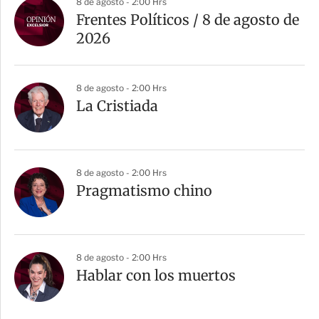
8 de agosto - 2:00 Hrs
r
Frentes Políticos / 8 de agosto de
t
2026
i
r
8 de agosto - 2:00 Hrs
La Cristiada
8 de agosto - 2:00 Hrs
Pragmatismo chino
8 de agosto - 2:00 Hrs
Hablar con los muertos