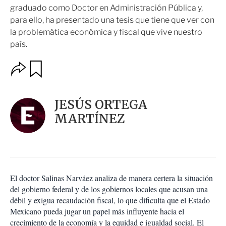
graduado como Doctor en Administración Pública y,
para ello, ha presentado una tesis que tiene que ver con
la problemática económica y fiscal que vive nuestro
país.
O
G
u
p
a
c
r
i
d
JESÚS ORTEGA
o
a
n
MARTÍNEZ
r
e
s
d
e
c
o
El doctor Salinas Narváez analiza de manera certera la situación
m
del gobierno federal y de los gobiernos locales que acusan una
p
a
débil y exigua recaudación fiscal, lo que dificulta que el Estado
r
Mexicano pueda jugar un papel más influyente hacia el
t
crecimiento de la economía y la equidad e igualdad social. El