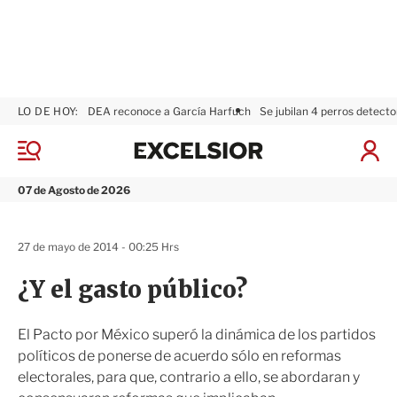
LO DE HOY:
DEA reconoce a García Harfuch
Se jubilan 4 perros detecto
E
x
M
I
c
e
n
n
e
i
07 de Agosto de 2026
ú
l
c
s
i
i
a
27 de mayo de 2014 - 00:25 Hrs
o
r
r
S
¿Y el gasto público?
e
s
i
El Pacto por México superó la dinámica de los partidos
ó
políticos de ponerse de acuerdo sólo en reformas
n
electorales, para que, contrario a ello, se abordaran y