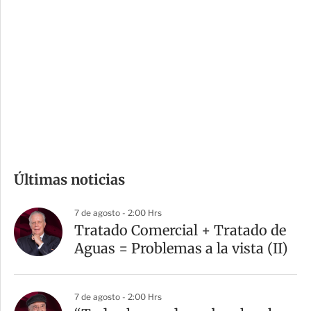
o
d
n
a
e
r
s
d
e
c
o
m
Últimas noticias
p
a
7 de agosto - 2:00 Hrs
r
Tratado Comercial + Tratado de
t
Aguas = Problemas a la vista (II)
i
r
7 de agosto - 2:00 Hrs