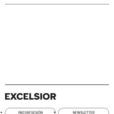
Excelsior
Excelsior
INICIAR SESIÓN
NEWSLETTER