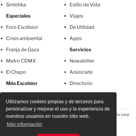
Sintetika
Estilo de Vida
Especiales
Viajes
Foro Excélsior
De Utilidad
Crisis ambiental
Apps
Franja de Gaza
Servicios
Metro CDMX
Newsletter
El Chapo
Anúnciate
Más Excelsior
Directorio
Mujeres
Suscripciones
Utilizamos cookies propias y de terceros para
personalizar y mejorar el uso y la experiencia de
© 2026 Todos los derechos reservados. Prohibida la reproducción total
nuestros usuarios en nuestro sitio web.
o parcial, incluyendo cualquier medio electrónico*
Más información