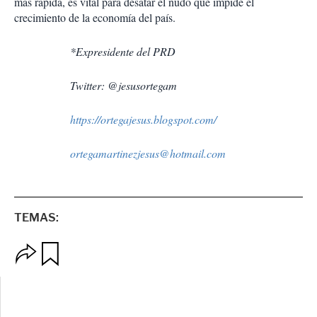
más rápida, es vital para desatar el nudo que impide el
crecimiento de la economía del país.
*Expresidente del PRD
Twitter: @jesusortegam
https://ortegajesus.blogspot.com/
ortegamartinezjesus@hotmail.com
TEMAS:
O
G
p
u
c
a
i
r