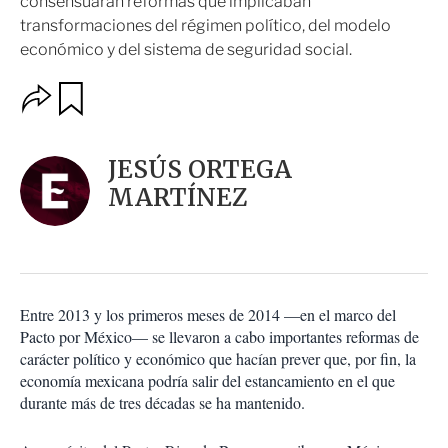
consensuaran reformas que implicaban
transformaciones del régimen político, del modelo
económico y del sistema de seguridad social.
O
G
u
p
a
c
r
i
d
JESÚS ORTEGA
o
a
n
MARTÍNEZ
r
e
s
d
e
c
o
Entre 2013 y los primeros meses de 2014 —en el marco del
m
Pacto por México— se llevaron a cabo importantes reformas de
p
a
carácter político y económico que hacían prever que, por fin, la
r
economía mexicana podría salir del estancamiento en el que
t
durante más de tres décadas se ha mantenido.
i
r