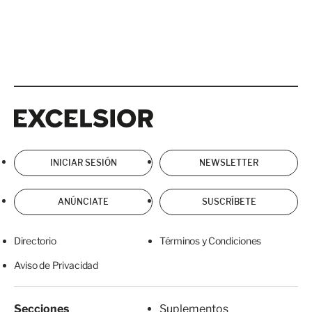
Excelsior
Excelsior
INICIAR SESIÓN
NEWSLETTER
ANÚNCIATE
SUSCRÍBETE
Directorio
Términos y Condiciones
Aviso de Privacidad
Secciones
Suplementos