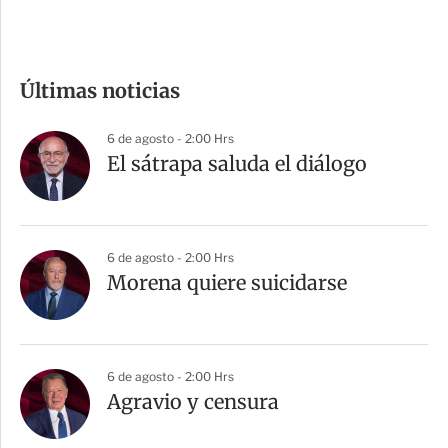
c
o
m
Últimas noticias
p
a
6 de agosto - 2:00 Hrs
r
El sátrapa saluda el diálogo
t
i
r
6 de agosto - 2:00 Hrs
Morena quiere suicidarse
6 de agosto - 2:00 Hrs
Agravio y censura