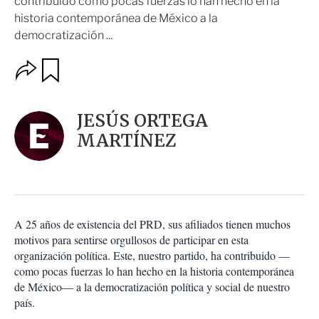
contribuido como pocas fuerzas lo han hecho en la
historia contemporánea de México a la
democratización ...
O
G
u
p
a
c
r
i
d
JESÚS ORTEGA
o
a
n
MARTÍNEZ
r
e
s
d
e
c
o
A 25 años de existencia del PRD, sus afiliados tienen muchos
m
motivos para sentirse orgullosos de participar en esta
p
a
organización política. Este, nuestro partido, ha contribuido —
r
como pocas fuerzas lo han hecho en la historia contemporánea
t
de México— a la democratización política y social de nuestro
i
país.
r