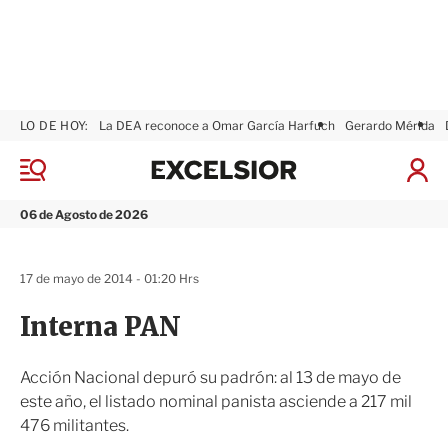
LO DE HOY:
La DEA reconoce a Omar García Harfuch
Gerardo Mérida
E
x
M
I
c
e
n
n
e
i
06 de Agosto de 2026
ú
l
c
s
i
i
a
17 de mayo de 2014 - 01:20 Hrs
o
r
r
S
Interna PAN
e
s
i
Acción Nacional depuró su padrón: al 13 de mayo de
ó
este año, el listado nominal panista asciende a 217 mil
n
476 militantes.