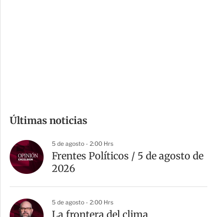
o
d
n
a
e
r
s
d
e
c
o
m
Últimas noticias
p
a
5 de agosto - 2:00 Hrs
r
Frentes Políticos / 5 de agosto de
t
2026
i
r
5 de agosto - 2:00 Hrs
La frontera del clima