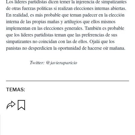
Los líderes partidistas dicen temer la injerencia de simpatizantes
de otras fuerzas políticas si realizan elecciones internas abiertas.
En realidad, es más probable que teman padecer en la elección
interna de las propias mañas y artilugios que ellos mismos
implementan en las elecciones generales. También es probable
que los líderes partidistas teman que las preferencias de sus
simpatizantes no coincidan con las de ellos. Ojalá que los
panistas no desperdicien la oportunidad de hacerse oír mañana.
Twitter: @javieraparicio
TEMAS:
O
G
p
u
c
a
i
r