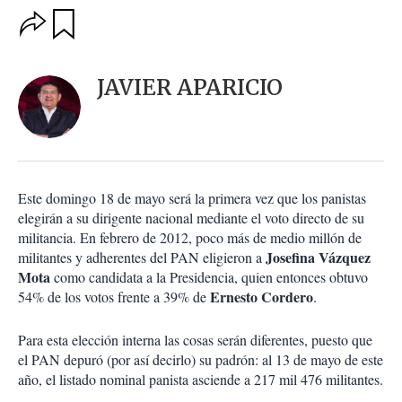
O
G
u
p
a
c
r
i
d
JAVIER APARICIO
o
a
n
r
e
s
d
e
c
Este domingo 18 de mayo será la primera vez que los panistas
o
elegirán a su dirigente nacional mediante el voto directo de su
m
militancia. En febrero de 2012, poco más de medio millón de
p
a
Josefina Vázquez
militantes y adherentes del PAN eligieron a
r
Mota
como candidata a la Presidencia, quien entonces obtuvo
t
Ernesto
Cordero
54% de los votos frente a 39% de
.
i
r
Para esta elección interna las cosas serán diferentes, puesto que
el PAN depuró (por así decirlo) su padrón: al 13 de mayo de este
año, el listado nominal panista asciende a 217 mil 476 militantes.