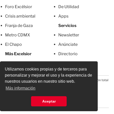
Foro Excélsior
De Utilidad
Crisis ambiental
Apps
Franja de Gaza
Servicios
Metro CDMX
Newsletter
El Chapo
Anúnciate
Más Excelsior
Directorio
Mujeres
Suscripciones
Utilizamos cookies propias y de terceros para
personalizar y mejorar el uso y la experiencia de
© 2026 Todos los derechos reservados. Prohibida la reproducción total
nuestros usuarios en nuestro sitio web.
o parcial, incluyendo cualquier medio electrónico*
Más información
Aceptar