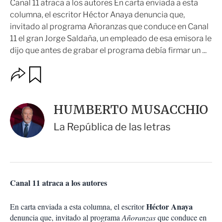
Canal 11 atraca a los autores En carta enviada a esta
columna, el escritor Héctor Anaya denuncia que,
invitado al programa Añoranzas que conduce en Canal
11 el gran Jorge Saldaña, un empleado de esa emisora le
dijo que antes de grabar el programa debía firmar un ...
O
G
u
p
a
c
r
i
d
HUMBERTO MUSACCHIO
o
a
n
r
La República de las letras
e
s
d
e
c
o
Canal 11 atraca a los autores
m
p
a
Héctor Anaya
En carta enviada a esta columna, el escritor
r
denuncia que, invitado al programa
Añoranzas
que conduce en
t