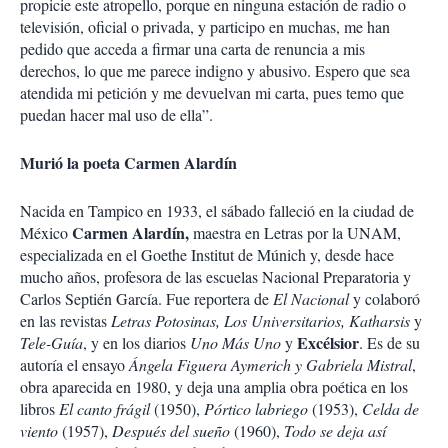
propicie este atropello, porque en ninguna estación de radio o
televisión, oficial o privada, y participo en muchas, me han
pedido que acceda a firmar una carta de renuncia a mis
derechos, lo que me parece indigno y abusivo. Espero que sea
atendida mi petición y me devuelvan mi carta, pues temo que
puedan hacer mal uso de ella”.
Murió la poeta Carmen Alardín
Nacida en Tampico en 1933, el sábado falleció en la ciudad de
Carmen Alardín,
México
maestra en Letras por la UNAM,
especializada en el Goethe Institut de Múnich y, desde hace
mucho años, profesora de las escuelas Nacional Preparatoria y
Carlos Septién García. Fue reportera de
El Nacional
y colaboró
en las revistas
Letras Potosinas, Los Universitarios, Katharsis
y
Excélsior
Tele-Guía
, y en los diarios
Uno Más Uno
y
. Es de su
autoría el ensayo
Ángela Figuera Aymerich y Gabriela Mistral
,
obra aparecida en 1980, y deja una amplia obra poética en los
libros
El canto frágil
(1950),
Pórtico labriego
(1953),
Celda de
viento
(1957),
Después del sueño
(1960),
Todo se deja así