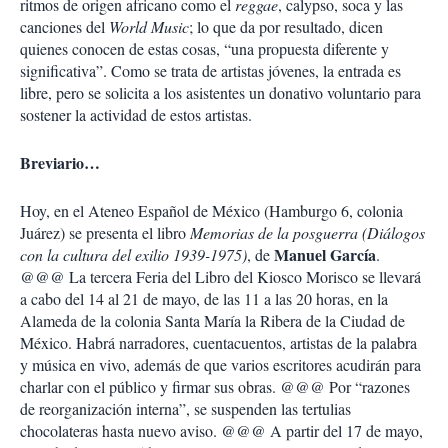
ritmos de origen africano como el
reggae
, calypso, soca y las
canciones del
World Music
; lo que da por resultado, dicen
quienes conocen de estas cosas, “una propuesta diferente y
significativa”. Como se trata de artistas jóvenes, la entrada es
libre, pero se solicita a los asistentes un donativo voluntario para
sostener la actividad de estos artistas.
Breviario…
Hoy, en el Ateneo Español de México (Hamburgo 6, colonia
Juárez) se presenta el libro
Memorias de la posguerra
(Diálogos
Manuel García
con la cultura del exilio 1939-1975)
, de
.
@@@ La tercera Feria del Libro del Kiosco Morisco se llevará
a cabo del 14 al 21 de mayo, de las 11 a las 20 horas, en la
Alameda de la colonia Santa María la Ribera de la Ciudad de
México. Habrá narradores, cuentacuentos, artistas de la palabra
y música en vivo, además de que varios escritores acudirán para
charlar con el público y firmar sus obras. @@@ Por “razones
de reorganización interna”, se suspenden las tertulias
chocolateras hasta nuevo aviso. @@@ A partir del 17 de mayo,