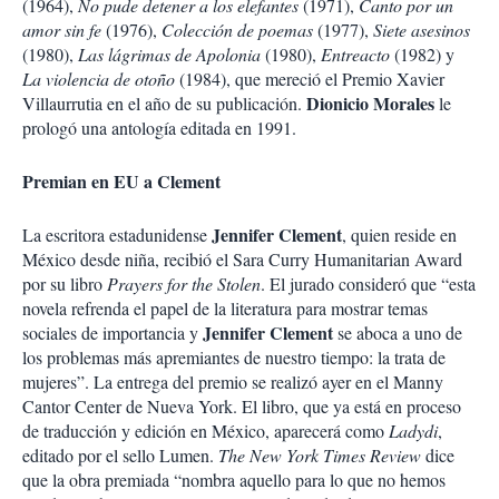
(1964),
No pude detener a los elefantes
(1971),
Canto por un
amor sin fe
(1976),
Colección de poemas
(1977),
Siete asesinos
(1980),
Las lágrimas de Apolonia
(1980),
Entreacto
(1982) y
La violencia de otoño
(1984), que mereció el Premio Xavier
Dionicio Morales
Villaurrutia en el año de su publicación.
le
prologó una antología editada en 1991.
Premian en EU a Clement
Jennifer Clement
La escritora estadunidense
, quien reside en
México desde niña, recibió el Sara Curry Humanitarian Award
por su libro
Prayers for the Stolen
. El jurado consideró que “esta
novela refrenda el papel de la literatura para mostrar temas
Jennifer Clement
sociales de importancia y
se aboca a uno de
los problemas más apremiantes de nuestro tiempo: la trata de
mujeres”. La entrega del premio se realizó ayer en el Manny
Cantor Center de Nueva York. El libro, que ya está en proceso
de traducción y edición en México, aparecerá como
Ladydi
,
editado por el sello Lumen.
The New York Times Review
dice
que la obra premiada “nombra aquello para lo que no hemos