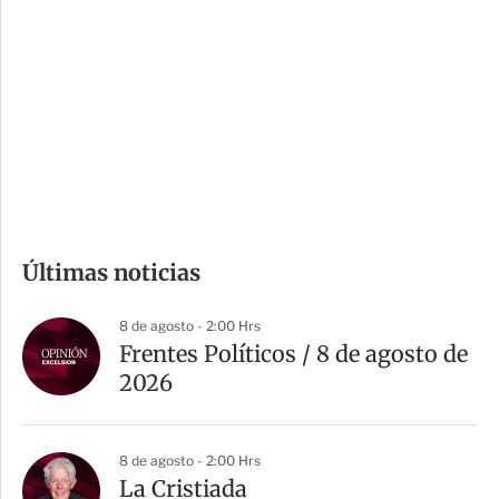
o
d
n
a
e
r
s
d
e
c
o
m
Últimas noticias
p
a
8 de agosto - 2:00 Hrs
r
Frentes Políticos / 8 de agosto de
t
2026
i
r
8 de agosto - 2:00 Hrs
La Cristiada