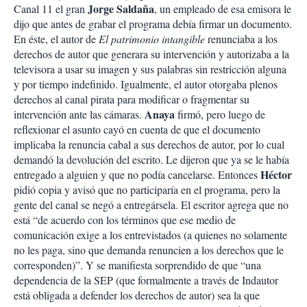
Jorge Saldaña
Canal 11 el gran
, un empleado de esa emisora le
i
dijo que antes de grabar el programa debía firmar un documento.
r
En éste, el autor de
El patrimonio intangible
renunciaba a los
derechos de autor que generara su intervención y autorizaba a la
televisora a usar su imagen y sus palabras sin restricción alguna
y por tiempo indefinido. Igualmente, el autor otorgaba plenos
derechos al canal pirata para modificar o fragmentar su
Anaya
intervención ante las cámaras.
firmó, pero luego de
reflexionar el asunto cayó en cuenta de que el documento
implicaba la renuncia cabal a sus derechos de autor, por lo cual
demandó la devolución del escrito. Le dijeron que ya se le había
Héctor
entregado a alguien y que no podía cancelarse. Entonces
pidió copia y avisó que no participaría en el programa, pero la
gente del canal se negó a entregársela. El escritor agrega que no
está “de acuerdo con los términos que ese medio de
comunicación exige a los entrevistados (a quienes no solamente
no les paga, sino que demanda renuncien a los derechos que le
corresponden)”. Y se manifiesta sorprendido de que “una
dependencia de la SEP (que formalmente a través de Indautor
está obligada a defender los derechos de autor) sea la que