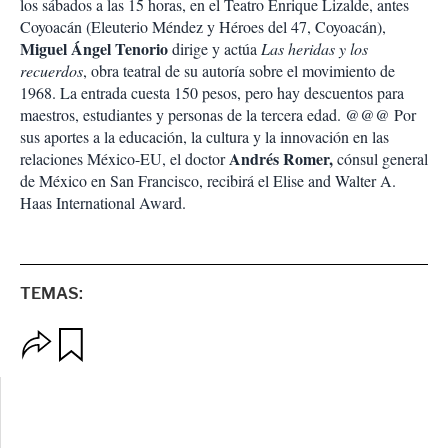
los sábados a las 15 horas, en el Teatro Enrique Lizalde, antes
Coyoacán (Eleuterio Méndez y Héroes del 47, Coyoacán),
Miguel Ángel Tenorio
dirige y actúa
Las heridas y los
recuerdos
, obra teatral de su autoría sobre el movimiento de
1968. La entrada cuesta 150 pesos, pero hay descuentos para
maestros, estudiantes y personas de la tercera edad. @@@ Por
sus aportes a la educación, la cultura y la innovación en las
Andrés Romer,
relaciones México-EU, el doctor
cónsul general
de México en San Francisco, recibirá el Elise and Walter A.
Haas International Award.
TEMAS:
O
G
p
u
c
a
i
r