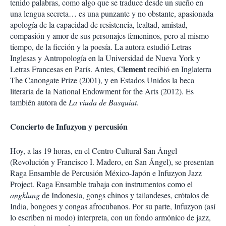
tenido palabras, como algo que se traduce desde un sueño en
una lengua secreta… es una punzante y no obstante, apasionada
apología de la capacidad de resistencia, lealtad, amistad,
compasión y amor de sus personajes femeninos, pero al mismo
tiempo, de la ficción y la poesía. La autora estudió Letras
Inglesas y Antropología en la Universidad de Nueva York y
Clement
Letras Francesas en París. Antes,
recibió en Inglaterra
The Canongate Prize (2001), y en Estados Unidos la beca
literaria de la National Endowment for the Arts (2012). Es
también autora de
La viuda de Basquiat
.
Concierto de Infuzyon y percusión
Hoy, a las 19 horas, en el Centro Cultural San Ángel
(Revolución y Francisco I. Madero, en San Ángel), se presentan
Raga Ensamble de Percusión México-Japón e Infuzyon Jazz
Project. Raga Ensamble trabaja con instrumentos como el
angklung
de Indonesia, gongs chinos y tailandeses, crótalos de
India, bongoes y congas afrocubanos. Por su parte, Infuzyon (así
lo escriben ni modo) interpreta, con un fondo armónico de jazz,