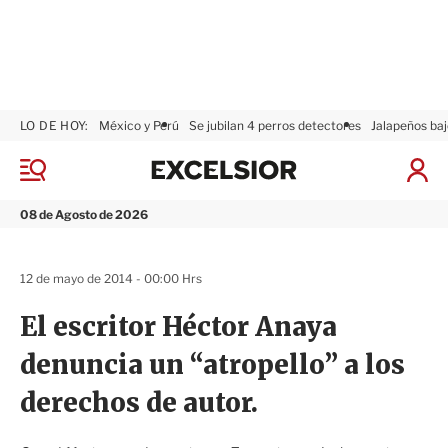
LO DE HOY:
México y Perú
Se jubilan 4 perros detectores
Jalapeños baj
E
x
M
I
c
e
n
n
e
i
08 de Agosto de 2026
ú
l
c
s
i
i
a
12 de mayo de 2014 - 00:00 Hrs
o
r
r
S
El escritor Héctor Anaya
e
s
denuncia un “atropello” a los
i
ó
derechos de autor.
n