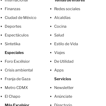
Internacional
Temas de interés
Finanzas
Redes sociales
Ciudad de México
Alcaldías
Deportes
Cocina
Espectáculos
Salud
Sintetika
Estilo de Vida
Especiales
Viajes
Foro Excélsior
De Utilidad
Crisis ambiental
Apps
Franja de Gaza
Servicios
Metro CDMX
Newsletter
El Chapo
Anúnciate
Más Excelsior
Directorio