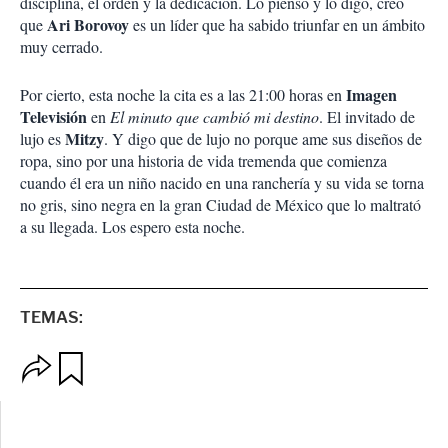
disciplina, el orden y la dedicación. Lo pienso y lo digo, creo
Ari Borovoy
que
es un líder que ha sabido triunfar en un ámbito
muy cerrado.
Imagen
Por cierto, esta noche la cita es a las 21:00 horas en
Televisión
en
El minuto que cambió mi destino
. El invitado de
Mitzy
lujo es
. Y digo que de lujo no porque ame sus diseños de
ropa, sino por una historia de vida tremenda que comienza
cuando él era un niño nacido en una ranchería y su vida se torna
no gris, sino negra en la gran Ciudad de México que lo maltrató
a su llegada. Los espero esta noche.
TEMAS:
O
G
p
u
c
a