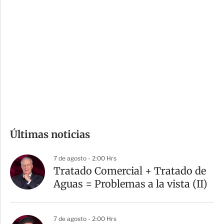
i
r
o
d
n
a
e
r
s
d
e
c
o
m
Últimas noticias
p
a
7 de agosto - 2:00 Hrs
r
Tratado Comercial + Tratado de
t
Aguas = Problemas a la vista (II)
i
r
7 de agosto - 2:00 Hrs