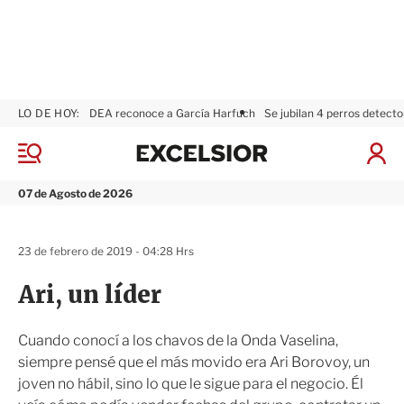
LO DE HOY:
DEA reconoce a García Harfuch
Se jubilan 4 perros detecto
E
x
M
I
c
e
n
n
e
i
07 de Agosto de 2026
ú
l
c
s
i
i
a
23 de febrero de 2019 - 04:28 Hrs
o
r
r
S
Ari, un líder
e
s
i
Cuando conocí a los chavos de la Onda Vaselina,
ó
siempre pensé que el más movido era Ari Borovoy, un
n
joven no hábil, sino lo que le sigue para el negocio. Él