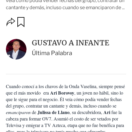
veía cómo podía vender fechas del grupo, contratar un
cantante y demás, incluso cuando se emanciparon de ...
O
G
u
p
a
c
r
i
d
GUSTAVO A INFANTE
o
a
n
r
Última Palabra
e
s
d
e
c
o
Cuando conocí a los chavos de la Onda Vaselina, siempre pensé
m
Ari Borovoy
que el más movido era
p
, un joven no hábil, sino lo
a
que le sigue para el negocio. Él veía cómo podía vender fechas
r
del grupo, contratar un cantante y demás, incluso cuando se
t
Julissa de Llano
Ari
emanciparon
de
, su descubridora,
fue la
i
cabeza para formar OV7. Asumió el costo de ser vetados por
r
Televisa y emigrar a TV Azteca, etapa que no fue benéfica para
ellos, pues la televisora no tenía mucho que ofrecerles.