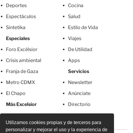
Deportes
Cocina
Espectáculos
Salud
Sintetika
Estilo de Vida
Especiales
Viajes
Foro Excélsior
De Utilidad
Crisis ambiental
Apps
Franja de Gaza
Servicios
Metro CDMX
Newsletter
El Chapo
Anúnciate
Más Excelsior
Directorio
Mujeres
Suscripciones
Utilizamos cookies propias y de terceros para
personalizar y mejorar el uso y la experiencia de