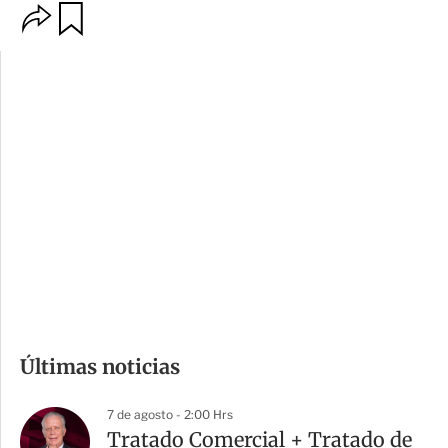
O
G
p
u
c
a
i
r
o
d
n
a
e
r
s
d
e
c
o
m
Últimas noticias
p
a
7 de agosto - 2:00 Hrs
r
Tratado Comercial + Tratado de