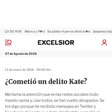
LO DE HOY:
México y Perú
Se jubilan 4 perros detectores
Jalapeños baj
E
x
M
I
c
e
n
n
e
i
07 de Agosto de 2026
ú
l
c
s
i
i
a
12 de enero de 2016 - 00:00 Hrs
o
r
r
S
¿Cometió un delito Kate?
e
s
i
Me llama la atención que en las redes sociales todo
ó
mundo opina y, casi todos, se han vuelto abogados. Se
n
los digo porque he recibido mensajes en Twitter y