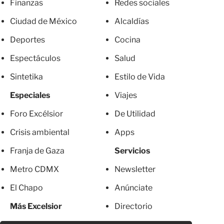
Finanzas
Redes sociales
Ciudad de México
Alcaldías
Deportes
Cocina
Espectáculos
Salud
Sintetika
Estilo de Vida
Especiales
Viajes
Foro Excélsior
De Utilidad
Crisis ambiental
Apps
Franja de Gaza
Servicios
Metro CDMX
Newsletter
El Chapo
Anúnciate
Más Excelsior
Directorio