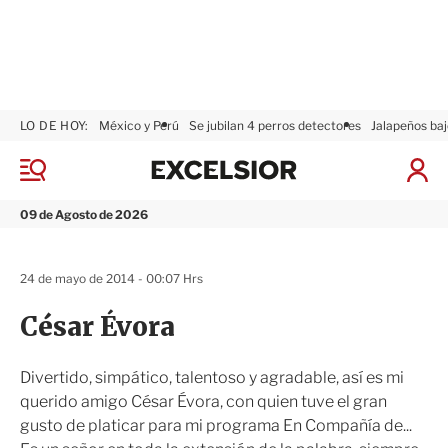
LO DE HOY:
México y Perú
Se jubilan 4 perros detectores
Jalapeños baj
E
x
M
I
c
e
n
n
e
i
09 de Agosto de 2026
ú
l
c
s
i
i
a
24 de mayo de 2014 - 00:07 Hrs
o
r
r
S
César Évora
e
s
i
Divertido, simpático, talentoso y agradable, así es mi
ó
querido amigo César Évora, con quien tuve el gran
n
gusto de platicar para mi programa En Compañía de...