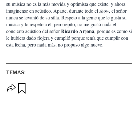
su música no es la más movida y optimista que existe, y ahora
imagínense en acústico. Aparte, durante todo el
show,
el señor
nunca se levantó de su silla. Respeto a la gente que le gusta su
música y lo respeto a él, pero repito, no me gustó nada el
Ricardo Arjona
concierto acústico del señor
, porque es como si
le hubiera dado flojera y cumplió porque tenía que cumplir con
esta fecha, pero nada más, no propuso algo nuevo.
TEMAS:
O
G
p
u
c
a
i
r
o
d
n
a