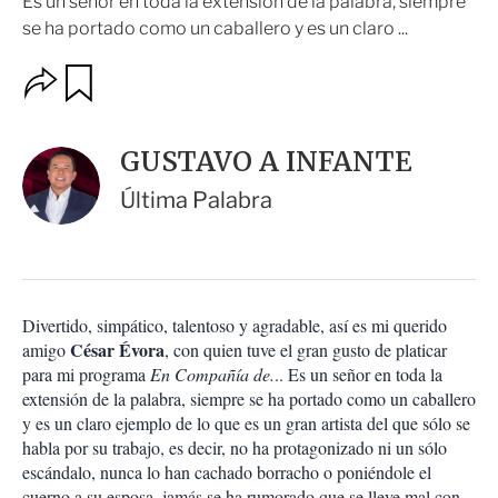
Es un señor en toda la extensión de la palabra, siempre
se ha portado como un caballero y es un claro ...
O
G
u
p
a
c
r
i
d
GUSTAVO A INFANTE
o
a
n
r
Última Palabra
e
s
d
e
c
o
Divertido, simpático, talentoso y agradable, así es mi querido
m
César Évora
amigo
p
, con quien tuve el gran gusto de platicar
a
para mi programa
En Compañía de.
.. Es un señor en toda la
r
extensión de la palabra, siempre se ha portado como un caballero
t
y es un claro ejemplo de lo que es un gran artista del que sólo se
i
habla por su trabajo, es decir, no ha protagonizado ni un sólo
r
escándalo, nunca lo han cachado borracho o poniéndole el
cuerno a su esposa, jamás se ha rumorado que se lleve mal con