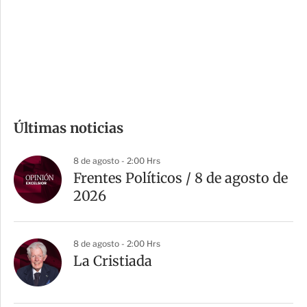
e
r
s
d
e
c
o
m
Últimas noticias
p
a
8 de agosto - 2:00 Hrs
r
Frentes Políticos / 8 de agosto de
t
2026
i
r
8 de agosto - 2:00 Hrs
La Cristiada