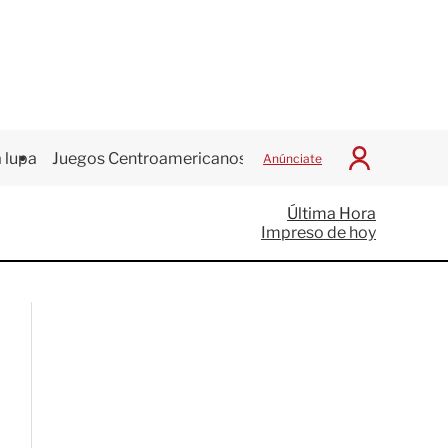
 lupa
Juegos Centroamericanos
Anúnciate
I
n
i
Última Hora
c
Impreso de hoy
i
a
r
S
e
s
i
ó
n