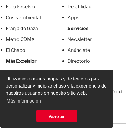
Foro Excélsior
De Utilidad
Crisis ambiental
Apps
Franja de Gaza
Servicios
Metro CDMX
Newsletter
El Chapo
Anúnciate
Más Excelsior
Directorio
Mujeres
Suscripciones
Utilizamos cookies propias y de terceros para
personalizar y mejorar el uso y la experiencia de
© 2026 Todos los derechos reservados. Prohibida la reproducción total
nuestros usuarios en nuestro sitio web.
o parcial, incluyendo cualquier medio electrónico*
Más información
Aceptar