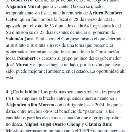
Alejandro Murat
quedó vacante. Oaxaca se quedó
Arturo Peimbert
temporalmente sin fiscal, ante la renuncia de
Calvo
, quien fue nombrado fiscal el 28 de marzo de 2021,
apoyado por el voto de 33 diputados de la 64 Legislatura local.
Su dimisión se da 23 días después de iniciar el gobierno de
Salomón Jara
. Será ahora el Congreso mismo el que determine
al sustituto o sustituta a través de una terna que presente el
gobernador morenista, según lo estipulado en la Constitución
Peimbert
local.
es cercano al grupo político del exgobernador
José Murat
y el que se haga a un lado, por la razón que haya
sido, puede mejorar el ambiente en el estado. La oportunidad ahí
está.
¿En la tablita?
4.
Las próximas semanas serán vitales para el
PRI. Se ampliará la brecha entre quienes quieren mantener a
Alejandro Alito Moreno
como dirigente hasta 2024, lo que le
daría, entre muchos otros, el beneficio de “palomear” a los
candidatos para las elecciones, situación que el grupo opositor
Miguel Ángel Osorio Chong
Claudia Ruiz
no desea.
y
Massieu
interpusieron un juicio ante el TEPJF para proteger sus