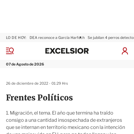
LO DE HOY:
DEA reconoce a García Harfuch
Se jubilan 4 perros detecto
E
x
M
I
c
e
n
n
e
i
07 de Agosto de 2026
ú
l
c
s
i
i
a
26 de diciembre de 2022 - 01:29 Hrs
o
r
r
S
Frentes Políticos
e
s
i
1. Migración, el tema. El año que termina ha traído
ó
consigo a una cantidad insospechada de extranjeros
n
que se internan en territorio mexicano con la intención