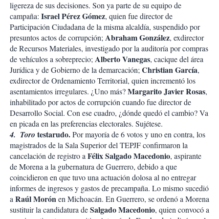
ligereza de sus decisiones. Son ya parte de su equipo de
Israel Pérez Gómez
campaña:
, quien fue director de
Participación Ciudadana de la misma alcaldía, suspendido por
Abraham González
presuntos actos de corrupción;
, exdirector
de Recursos Materiales, investigado por la auditoría por compras
Alberto Vanegas
de vehículos a sobreprecio;
, cacique del área
Christian García
Jurídica y de Gobierno de la demarcación;
,
exdirector de Ordenamiento Territorial, quien incrementó los
Margarito Javier Rosas
asentamientos irregulares. ¿Uno más?
,
inhabilitado por actos de corrupción cuando fue director de
Desarrollo Social. Con ese cuadro, ¿dónde quedó el cambio? Va
en picada en las preferencias electorales. Sujétese.
testarudo.
4.
Toro
Por mayoría de 6 votos y uno en contra, los
magistrados de la Sala Superior del TEPJF confirmaron la
Félix Salgado Macedonio
cancelación de registro a
, aspirante
de Morena a la gubernatura de Guerrero, debido a que
coincidieron en que tuvo una actuación dolosa al no entregar
informes de ingresos y gastos de precampaña. Lo mismo sucedió
Raúl Morón
a
en Michoacán. En Guerrero, se ordenó a Morena
Salgado Macedonio
sustituir la candidatura de
, quien convocó a