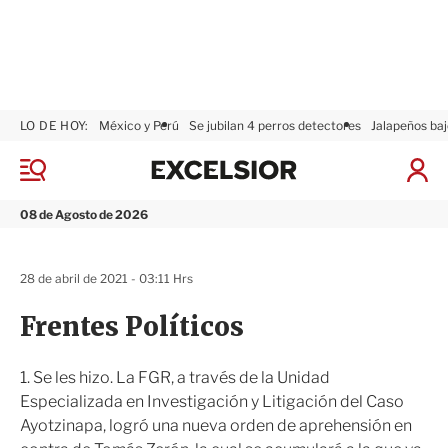
LO DE HOY:
México y Perú
Se jubilan 4 perros detectores
Jalapeños baj
E
x
M
I
c
e
n
n
e
i
08 de Agosto de 2026
ú
l
c
s
i
i
a
28 de abril de 2021 - 03:11 Hrs
o
r
r
S
Frentes Políticos
e
s
i
1. Se les hizo. La FGR, a través de la Unidad
ó
Especializada en Investigación y Litigación del Caso
n
Ayotzinapa, logró una nueva orden de aprehensión en