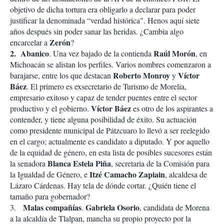
objetivo de dicha tortura era obligarlo a declarar para poder
justificar la denominada “verdad histórica". Henos aquí siete
años después sin poder sanar las heridas. ¿Cambia algo
Zerón
encarcelar a
?
2. Abanico
Raúl Morón
. Una vez bajado de la contienda
, en
Michoacán se alistan los perfiles. Varios nombres comenzaron a
Roberto Monroy
Víctor
barajarse, entre los que destacan
y
Báez
. El primero es exsecretario de Turismo de Morelia,
empresario exitoso y capaz de tender puentes entre el sector
Víctor Báez
productivo y el gobierno.
es otro de los aspirantes a
contender, y tiene alguna posibilidad de éxito. Su actuación
como presidente municipal de Pátzcuaro lo llevó a ser reelegido
en el cargo; actualmente es candidato a diputado. Y por aquello
de la equidad de género, en esta lista de posibles sucesores están
Blanca Estela Piña
la senadora
, secretaria de la Comisión para
Itzé Camacho Zapiain
la Igualdad de Género, e
, alcaldesa de
Lázaro Cárdenas. Hay tela de dónde cortar. ¿Quién tiene el
tamaño para gobernador?
Malas compañías
Gabriela Osorio
3.
.
, candidata de Morena
a la alcaldía de Tlalpan, mancha su propio proyecto por la