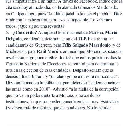
sus simpatizantes a un mitin. A través de Facebook, indicó que la
cita será hoy al mediodía, en la alameda Granados Maldonado,
en Chilpancingo, pues “la última palabra la dice el pueblo". Dice
venir con la cabeza fría, pero eso es imposible. Lo sabemos
todos. ¿Qué sigue, una revuelta?
¿Corderito?
Mario
5.
Aunque el líder nacional de Morena,
Delgado
, condenó la determinación del TEPJF de retirar las
Félix Salgado Macedonio
candidaturas de Guerrero, para
, y de
Raúl Morón
Michoacán, para
, anunció que Morena respetará la
resolución, algo poco creíble. Indicó que en los próximos días la
Comisión Nacional de Elecciones se reunirá para determinar la
Delgado
ruta en la elección de esas entidades.
señaló que la
decisión fue arbitraria y “un claro golpe a nuestra democracia”.
Hizo un llamado a la militancia para defender “la democracia en
las urnas como en 2018”. Advirtió “a la mafia de la corrupción”
que no van a poder quitarle a Morena, a través de las
instituciones, lo que no pueden ganarle en las urnas. Está visto:
les sirven más de mártires que de candidatos. No le pierden.