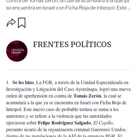
contra de Tomás Zerón, la cual se acumulará a la que ya
se encuentra en Israel con Ficha Roja de Interpol. Este ...
O
G
u
p
a
c
r
i
d
FRENTES POLÍTICOS
o
a
n
r
e
s
d
e
c
Se les hizo
1.
. La FGR, a través de la Unidad Especializada en
o
Investigación y Litigación del Caso Ayotzinapa, logró una nueva
m
Tomás Zerón
orden de aprehensión en contra de
, la cual se
p
a
acumulará a la que ya se encuentra en Israel con Ficha Roja de
r
Interpol. Este nuevo caso de probable tortura se suma a los
t
anteriores y se refiere a la violencia que las autoridades
i
Felipe Rodríguez Salgado
ejercieron sobre
,
El Cepillo
,
r
presunto sicario de la organización criminal Guerreros Unidos,
dentro de las instalaciones de la AFI de la entonces PGR. El