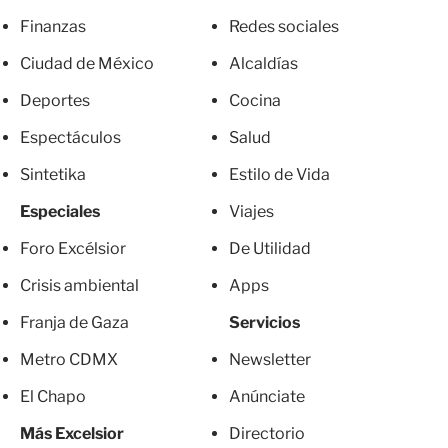
Finanzas
Redes sociales
Ciudad de México
Alcaldías
Deportes
Cocina
Espectáculos
Salud
Sintetika
Estilo de Vida
Especiales
Viajes
Foro Excélsior
De Utilidad
Crisis ambiental
Apps
Franja de Gaza
Servicios
Metro CDMX
Newsletter
El Chapo
Anúnciate
Más Excelsior
Directorio