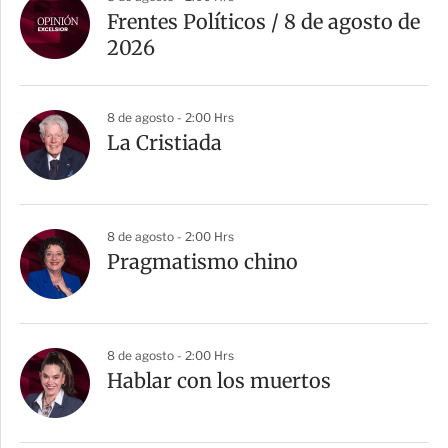
r
Frentes Políticos / 8 de agosto de
t
2026
i
r
8 de agosto - 2:00 Hrs
La Cristiada
8 de agosto - 2:00 Hrs
Pragmatismo chino
8 de agosto - 2:00 Hrs
Hablar con los muertos