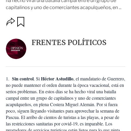
ha hecho viral una batalla campal entre un grupo de
capitalinos y uno de comerciantes acapulqueños, en ...
O
G
u
p
a
c
r
i
d
FRENTES POLÍTICOS
o
a
n
r
e
s
d
e
c
Sin control
Héctor Astudillo
1.
. Si
, el mandatario de Guerrero,
o
no puede mantener el orden durante la época vacacional, está en
m
serios problemas. En estos días se ha hecho viral una batalla
p
a
campal entre un grupo de capitalinos y uno de comerciantes
r
acapulqueños, en plena Costera Miguel Alemán. Por si fuera
t
poco, siguen llegando visitantes para aprovechar la semana de
i
Pascua. El arribo de cientos de turistas a las playas, a pesar de
r
las restricciones sanitarias por covid-19, es imparable. Los
prestadores de servicios turísticos están listos para lo que pinta