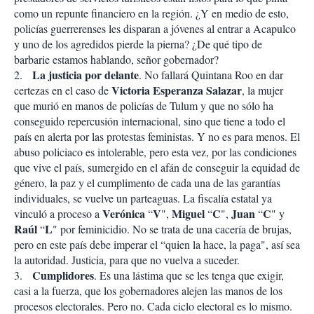
como un repunte financiero en la región. ¿Y en medio de esto,
policías guerrerenses les disparan a jóvenes al entrar a Acapulco
y uno de los agredidos pierde la pierna? ¿De qué tipo de
barbarie estamos hablando, señor gobernador?
La justicia por delante
2.
. No fallará Quintana Roo en dar
Victoria Esperanza Salazar
certezas en el caso de
, la mujer
que murió en manos de policías de Tulum y que no sólo ha
conseguido repercusión internacional, sino que tiene a todo el
país en alerta por las protestas feministas. Y no es para menos. El
abuso policiaco es intolerable, pero esta vez, por las condiciones
que vive el país, sumergido en el afán de conseguir la equidad de
género, la paz y el cumplimento de cada una de las garantías
individuales, se vuelve un parteaguas. La fiscalía estatal ya
Verónica
V
Miguel
C
Juan
C
vinculó a proceso a
“
",
“
",
“
" y
Raúl
L
“
" por feminicidio. No se trata de una cacería de brujas,
pero en este país debe imperar el “quien la hace, la paga", así sea
la autoridad. Justicia, para que no vuelva a suceder.
Cumplidores
3.
. Es una lástima que se les tenga que exigir,
casi a la fuerza, que los gobernadores alejen las manos de los
procesos electorales. Pero no. Cada ciclo electoral es lo mismo.