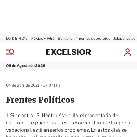
LO DE HOY:
México y Perú
Se jubilan 4 perros detectores
Jalapeños baj
E
x
M
I
c
e
n
n
e
i
08 de Agosto de 2026
ú
l
c
s
i
i
a
04 de abril de 2021 - 04:07 Hrs
o
r
r
S
Frentes Políticos
e
s
i
1. Sin control. Si Héctor Astudillo, el mandatario de
ó
Guerrero, no puede mantener el orden durante la época
n
vacacional, está en serios problemas. En estos días se