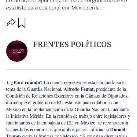
la Cámara de Diputados, afirmó que el gobierno de EU
está listo para colaborar con México en la ...
O
G
u
p
a
c
r
i
d
FRENTES POLÍTICOS
o
a
n
r
e
s
d
e
c
¿Para cuándo?
1.
La cuenta regresiva se está alargando en el
o
. Alfredo Femat,
tema de la Guardia Nacional
presidente de la
m
Comisión de Relaciones Exteriores en la Cámara de Diputados,
p
a
afirmó que el gobierno de EU está listo para colaborar con
r
México en la implementación de la Guardia Nacional, mediante
t
la Iniciativa Mérida. En la reunión de trabajo entre legisladores y
i
funcionarios de la embajada de EU en México, se reconocieron
r
Donald
las pérdidas económicas que ambos países sufrirían si
Trump
cierra la frontera con México. “Ellos están dispuestos a