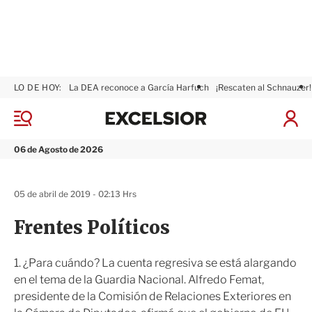
LO DE HOY:
La DEA reconoce a García Harfuch
¡Rescaten al Schnauzer!
E
x
M
I
c
e
n
n
e
i
06 de Agosto de 2026
ú
l
c
s
i
i
a
05 de abril de 2019 - 02:13 Hrs
o
r
r
S
Frentes Políticos
e
s
i
1. ¿Para cuándo? La cuenta regresiva se está alargando
ó
en el tema de la Guardia Nacional. Alfredo Femat,
n
presidente de la Comisión de Relaciones Exteriores en