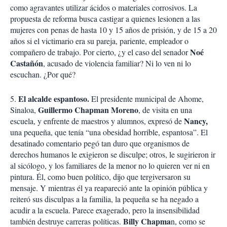
como agravantes utilizar ácidos o materiales corrosivos. La
propuesta de reforma busca castigar a quienes lesionen a las
mujeres con penas de hasta 10 y 15 años de prisión, y de 15 a 20
años si el victimario era su pareja, pariente, empleador o
Noé
compañero de trabajo. Por cierto, ¿y el caso del senador
Castañón
, acusado de violencia familiar? Ni lo ven ni lo
escuchan. ¿Por qué?
El alcalde espantoso.
5.
El presidente municipal de Ahome,
Guillermo Chapman Moreno
Sinaloa,
, de visita en una
Nancy,
escuela, y enfrente de maestros y alumnos, expresó de
una pequeña, que tenía “una obesidad horrible, espantosa”. El
desatinado comentario pegó tan duro que organismos de
derechos humanos le exigieron se disculpe; otros, le sugirieron ir
al sicólogo, y los familiares de la menor no lo quieren ver ni en
pintura. Él, como buen político, dijo que tergiversaron su
mensaje. Y mientras él ya reapareció ante la opinión pública y
reiteró sus disculpas a la familia, la pequeña se ha negado a
acudir a la escuela. Parece exagerado, pero la insensibilidad
Billy Chapma
también destruye carreras políticas.
n, como se