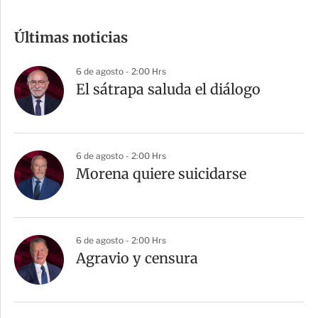
o
m
Últimas noticias
p
a
6 de agosto - 2:00 Hrs
r
El sátrapa saluda el diálogo
t
i
r
6 de agosto - 2:00 Hrs
Morena quiere suicidarse
6 de agosto - 2:00 Hrs
Agravio y censura