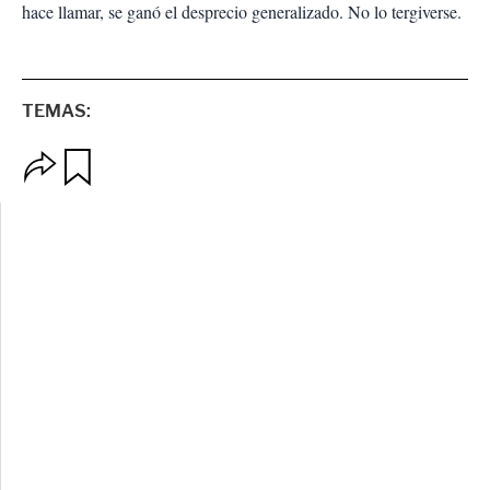
hace llamar, se ganó el desprecio generalizado. No lo tergiverse.
TEMAS:
O
G
p
u
c
a
i
r
o
d
n
a
e
r
s
d
e
c