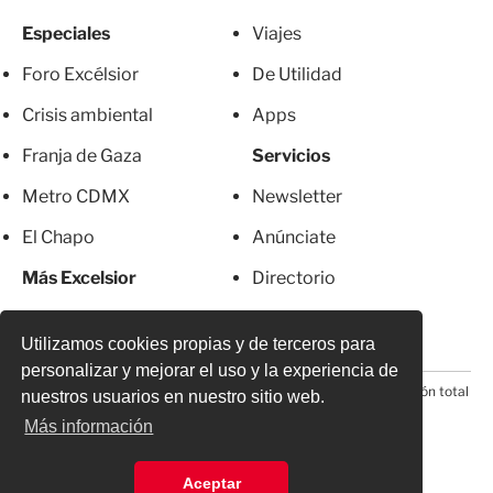
Especiales
Viajes
Foro Excélsior
De Utilidad
Crisis ambiental
Apps
Franja de Gaza
Servicios
Metro CDMX
Newsletter
El Chapo
Anúnciate
Más Excelsior
Directorio
Mujeres
Suscripciones
Utilizamos cookies propias y de terceros para
personalizar y mejorar el uso y la experiencia de
© 2026 Todos los derechos reservados. Prohibida la reproducción total
nuestros usuarios en nuestro sitio web.
o parcial, incluyendo cualquier medio electrónico*
Más información
Aceptar