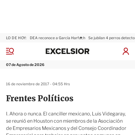
LO DE HOY:
DEA reconoce a García Harfuch
Se jubilan 4 perros detecto
E
x
M
I
c
e
n
n
e
i
07 de Agosto de 2026
ú
l
c
s
i
i
a
16 de noviembre de 2017 - 04:55 Hrs
o
r
r
S
Frentes Políticos
e
s
i
I. Ahora o nunca. El canciller mexicano, Luis Videgaray,
ó
se reunió en Houston con miembros de la Asociación
n
de Empresarios Mexicanos y del Consejo Coordinador