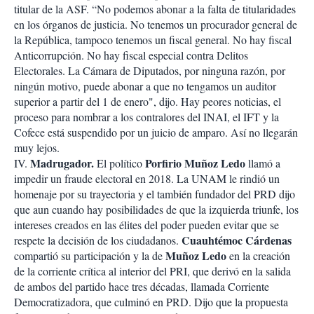
titular de la ASF. “No podemos abonar a la falta de titularidades
en los órganos de justicia. No tenemos un procurador general de
la República, tampoco tenemos un fiscal general. No hay fiscal
Anticorrupción. No hay fiscal especial contra Delitos
Electorales. La Cámara de Diputados, por ninguna razón, por
ningún motivo, puede abonar a que no tengamos un auditor
superior a partir del 1 de enero", dijo. Hay peores noticias, el
proceso para nombrar a los contralores del INAI, el IFT y la
Cofece está suspendido por un juicio de amparo. Así no llegarán
muy lejos.
Madrugador.
Porfirio Muñoz Ledo
IV.
El político
llamó a
impedir un fraude electoral en 2018. La UNAM le rindió un
homenaje por su trayectoria y el también fundador del PRD dijo
que aun cuando hay posibilidades de que la izquierda triunfe, los
intereses creados en las élites del poder pueden evitar que se
Cuauhtémoc Cárdenas
respete la decisión de los ciudadanos.
Muñoz Ledo
compartió su participación y la de
en la creación
de la corriente crítica al interior del PRI, que derivó en la salida
de ambos del partido hace tres décadas, llamada Corriente
Democratizadora, que culminó en PRD. Dijo que la propuesta