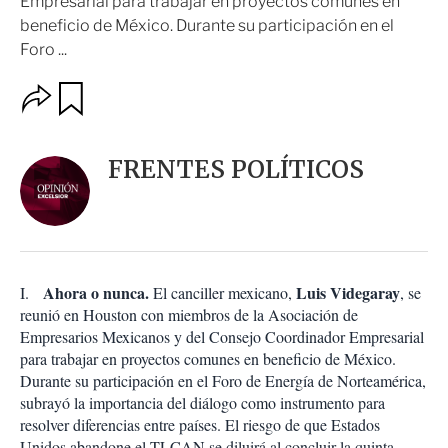
Empresarial para trabajar en proyectos comunes en
beneficio de México. Durante su participación en el
Foro ...
O
G
u
p
a
c
r
i
d
FRENTES POLÍTICOS
o
a
n
r
e
s
d
e
c
Ahora o nunca.
Luis Videgaray
I.
El canciller mexicano,
, se
o
reunió en Houston con miembros de la Asociación de
m
Empresarios Mexicanos y del Consejo Coordinador Empresarial
p
a
para trabajar en proyectos comunes en beneficio de México.
r
Durante su participación en el Foro de Energía de Norteamérica,
t
subrayó la importancia del diálogo como instrumento para
i
resolver diferencias entre países. El riesgo de que Estados
r
Unidos abandone el TLCAN se diluirá al concluir la quinta