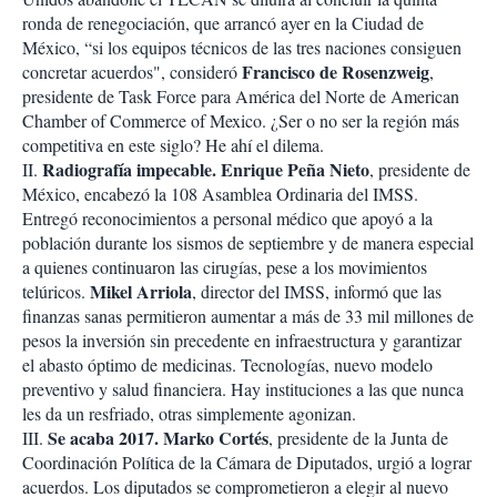
ronda de renegociación, que arrancó ayer en la Ciudad de
México, “si los equipos técnicos de las tres naciones consiguen
Francisco de Rosenzweig
concretar acuerdos", consideró
,
presidente de Task Force para América del Norte de American
Chamber of Commerce of Mexico. ¿Ser o no ser la región más
competitiva en este siglo? He ahí el dilema.
Radiografía impecable. Enrique Peña Nieto
II.
, presidente de
México, encabezó la 108 Asamblea Ordinaria del IMSS.
Entregó reconocimientos a personal médico que apoyó a la
población durante los sismos de septiembre y de manera especial
a quienes continuaron las cirugías, pese a los movimientos
Mikel Arriola
telúricos.
, director del IMSS, informó que las
finanzas sanas permitieron aumentar a más de 33 mil millones de
pesos la inversión sin precedente en infraestructura y garantizar
el abasto óptimo de medicinas. Tecnologías, nuevo modelo
preventivo y salud financiera. Hay instituciones a las que nunca
les da un resfriado, otras simplemente agonizan.
Se acaba 2017. Marko Cortés
III.
, presidente de la Junta de
Coordinación Política de la Cámara de Diputados, urgió a lograr
acuerdos. Los diputados se comprometieron a elegir al nuevo