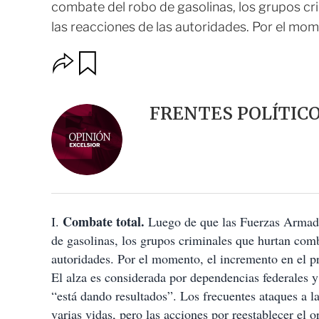
combate del robo de gasolinas, los grupos cr
las reacciones de las autoridades. Por el momen
O
G
u
p
a
c
r
i
d
FRENTES POLÍTIC
o
a
n
r
e
s
d
e
c
o
Combate total.
I.
m
Luego de que las Fuerzas Armadas
p
de gasolinas, los grupos criminales que hurtan comb
a
autoridades. Por el momento, el incremento en el p
r
t
El alza es considerada por dependencias federales y
i
“está dando resultados”. Los frecuentes ataques a 
r
varias vidas, pero las acciones por reestablecer el 