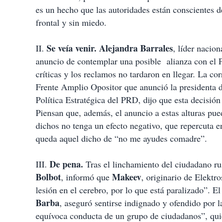
es un hecho que las autoridades están conscientes d
frontal y sin miedo.
Se veía venir.
Alejandra Barrales
II.
, líder nacio
anuncio de contemplar una posible alianza con el P
críticas y los reclamos no tardaron en llegar. La c
Frente Amplio Opositor que anunció la presidenta d
Política Estratégica del PRD, dijo que esta decisió
Piensan que, además, el anuncio a estas alturas pu
dichos no tenga un efecto negativo, que repercuta e
queda aquel dicho de “no me ayudes comadre”.
De pena.
III.
Tras el linchamiento del ciudadano r
Bolbot
Makeev
, informó que
, originario de Elektr
lesión en el cerebro, por lo que está paralizado”. 
Barba
, aseguró sentirse indignado y ofendido por l
equívoca conducta de un grupo de ciudadanos”, quie