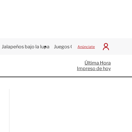
Jalapeños bajo la lupa
Juegos Centroamericanos
Anúnciate
I
n
i
Última Hora
c
Impreso de hoy
i
a
r
S
e
s
i
ó
n