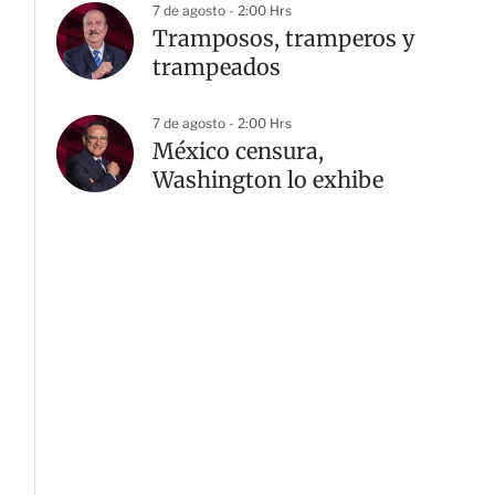
7 de agosto - 2:00 Hrs
Tramposos, tramperos y
trampeados
G
7 de agosto - 2:00 Hrs
México censura,
Washington lo exhibe