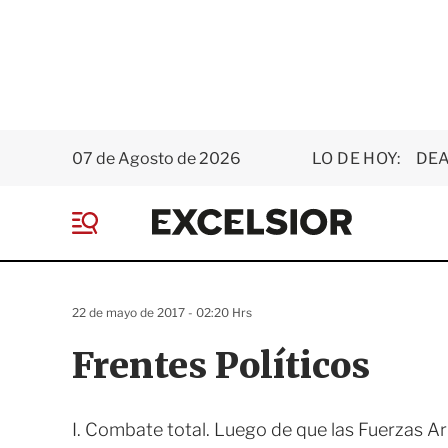
07 de Agosto de 2026
LO DE HOY:
DEA
E
x
M
c
e
e
n
l
ú
s
22 de mayo de 2017 - 02:20 Hrs
i
o
Frentes Políticos
r
I. Combate total. Luego de que las Fuerzas Arm