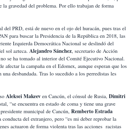
e la gravedad del problema. Por ello trabajan de forma
nal del PRD, está de nuevo en el ojo del huracán, pues tras el
AN para buscar la Presidencia de la República en 2018, las
orriente Izquierda Democrática Nacional se deslindó del
Alejandro Sánchez
el sol azteca.
, secretario de Acción
n no se ha tomado al interior del Comité Ejecutivo Nacional.
ede afectar la campaña en el Edomex, aunque esperan que los
n una desbandada. Tras lo sucedido a los perredistas les
Aleksei Makeev
Dimitri
uso
en Cancún, el cónsul de Rusia,
ostal, “se encuentra en estado de coma y tiene una grave
Remberto Estrada
El presidente municipal de Cancún,
a conducta del extranjero, pero “es mi deber reprobar la
nes actuaron de forma violenta tras las acciones racistas