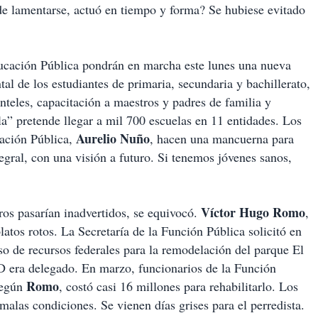
de lamentarse, actuó en tiempo y forma? Se hubiese evitado
ucación Pública pondrán en marcha este lunes una nueva
ntal de los estudiantes de primaria, secundaria y bachillerato,
anteles, capacitación a maestros y padres de familia y
a” pretende llegar a mil 700 escuelas en 11 entidades. Los
Aurelio Nuño
ación Pública,
, hacen una mancuerna para
tegral, con una visión a futuro. Si tenemos jóvenes sanos,
Víctor Hugo Romo
ros pasarían inadvertidos, se equivocó.
,
tos rotos. La Secretaría de la Función Pública solicitó en
so de recursos federales para la remodelación del parque El
D era delegado. En marzo, funcionarios de la Función
Romo
según
, costó casi 16 millones para rehabilitarlo. Los
alas condiciones. Se vienen días grises para el perredista.