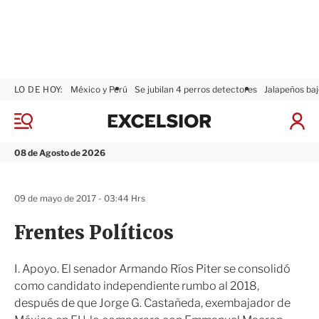
LO DE HOY:
México y Perú
Se jubilan 4 perros detectores
Jalapeños baj
E
x
M
I
c
e
n
n
e
i
08 de Agosto de 2026
ú
l
c
s
i
i
a
09 de mayo de 2017 - 03:44 Hrs
o
r
r
S
Frentes Políticos
e
s
i
I. Apoyo. El senador Armando Ríos Piter se consolidó
ó
como candidato independiente rumbo al 2018,
n
después de que Jorge G. Castañeda, exembajador de