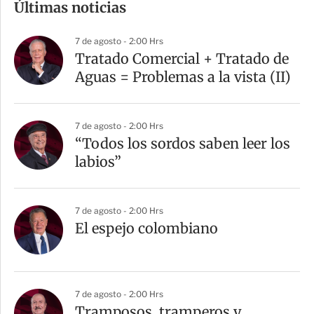
Últimas noticias
p
a
7 de agosto - 2:00 Hrs
r
Tratado Comercial + Tratado de
t
Aguas = Problemas a la vista (II)
i
r
7 de agosto - 2:00 Hrs
“Todos los sordos saben leer los
labios”
7 de agosto - 2:00 Hrs
El espejo colombiano
7 de agosto - 2:00 Hrs
Tramposos, tramperos y