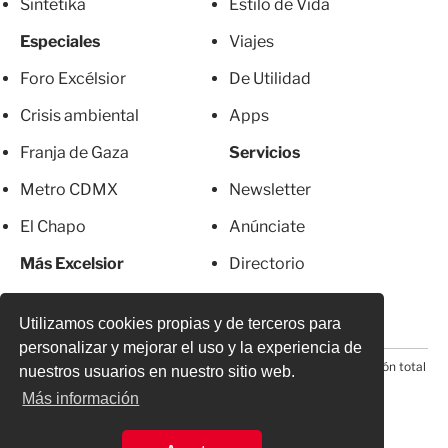
Sintetika
Estilo de Vida
Especiales
Viajes
Foro Excélsior
De Utilidad
Crisis ambiental
Apps
Franja de Gaza
Servicios
Metro CDMX
Newsletter
El Chapo
Anúnciate
Más Excelsior
Directorio
Mujeres
Suscripciones
Utilizamos cookies propias y de terceros para
personalizar y mejorar el uso y la experiencia de
© 2026 Todos los derechos reservados. Prohibida la reproducción total
nuestros usuarios en nuestro sitio web.
o parcial, incluyendo cualquier medio electrónico*
Más información