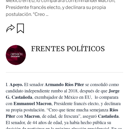
México en EU, lo comparara con Emmanuel Macron,
Presidente francés electo, y declinara su propia
postulación. “Creo ...
O
G
u
p
a
c
r
i
d
FRENTES POLÍTICOS
o
a
n
r
e
s
d
e
c
Apoyo.
Armando Ríos Piter
I.
El senador
se consolidó como
o
Jorge
candidato independiente rumbo al 2018, después de que
m
G. Castañeda
, exembajador de México en EU, lo comparara
p
Emmanuel Macron
a
con
, Presidente francés electo, y declinara
r
Ríos
su propia postulación. “Creo que tiene mucha semejanza
t
Piter
Macron
Castañeda
con
, de edad, de frescura”, aseguró
.
i
El senador, de 44 años de edad, ya había hecho pública su
r
decisión de participar en la próxima elección presidencial. En su