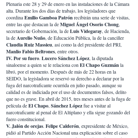
Plenaria este 28 y 29 de enero en las instalaciones de la Cámara
alta. Durante los dos días de trabajo, los legisladores que
Emilio Gamboa Patrón
coordina
recibirán una serie de visitas,
Miguel Ángel Osorio Chong
entre las que destacan la de
,
Luis Videgaray
secretario de Gobernación, la de
, de Hacienda,
Aurelio Nuño
la de
, de Educación Pública, la de la canciller
Claudia Ruiz Massieu
, así como la del presidente del PRI,
Manlio Fabio Beltrones
, entre otros.
IV.
Por su fuero
Lucero Sánchez López
.
, la diputada
El Chapo Guzmán
sinaloense a quien se le relaciona con
la
libró, por el momento. Después de más de 22 horas en la
SEIDO, la legisladora se reservó su derecho a declarar por la
fuga del narcotraficante ocurrida en julio pasado, aunque su
calidad es de indiciada por el uso de documentos falsos, delito
que no es grave. En abril de 2015, tres meses antes de la fuga de
El Chapo
Sánchez López
película de
,
fue a visitar al
narcotraficante al penal de El Altiplano y ella sigue gozando del
fuero constitucional.
V. Jalón de orejas
Felipe Calderón
.
, expresidente de México,
pidió al Partido Acción Nacional una explicación sobre el caso