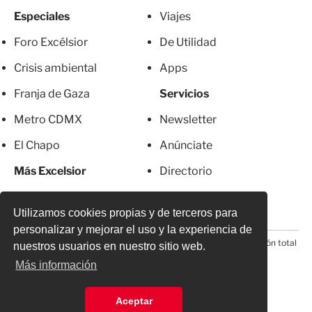
Especiales
Viajes
Foro Excélsior
De Utilidad
Crisis ambiental
Apps
Franja de Gaza
Servicios
Metro CDMX
Newsletter
El Chapo
Anúnciate
Más Excelsior
Directorio
Mujeres
Suscripciones
Utilizamos cookies propias y de terceros para
personalizar y mejorar el uso y la experiencia de
© 2026 Todos los derechos reservados. Prohibida la reproducción total
nuestros usuarios en nuestro sitio web.
o parcial, incluyendo cualquier medio electrónico*
Más información
Aceptar