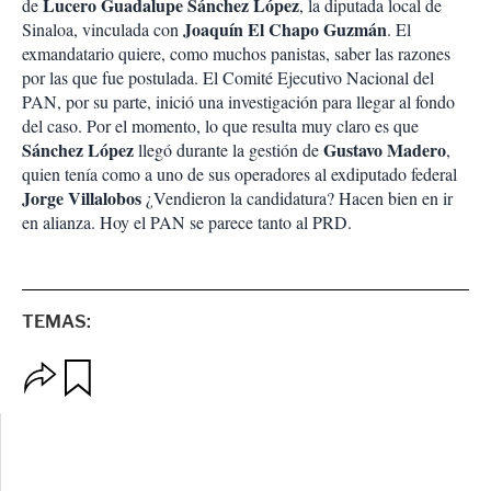
Lucero Guadalupe Sánchez López
de
, la diputada local de
Joaquín El Chapo Guzmán
Sinaloa, vinculada con
. El
exmandatario quiere, como muchos panistas, saber las razones
por las que fue postulada. El Comité Ejecutivo Nacional del
PAN, por su parte, inició una investigación para llegar al fondo
del caso. Por el momento, lo que resulta muy claro es que
Sánchez López
Gustavo Madero
llegó durante la gestión de
,
quien tenía como a uno de sus operadores al exdiputado federal
Jorge Villalobos
¿Vendieron la candidatura? Hacen bien en ir
en alianza. Hoy el PAN se parece tanto al PRD.
TEMAS:
O
G
p
u
c
a
i
r