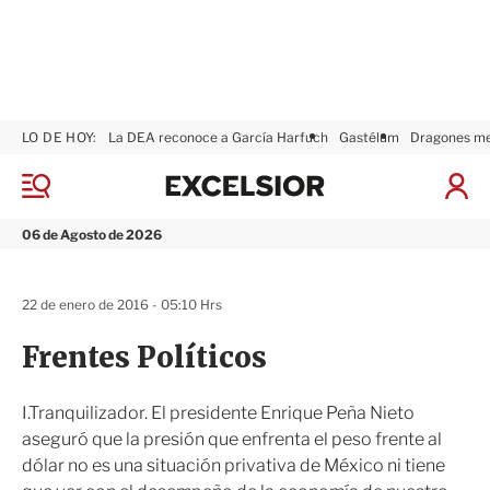
LO DE HOY:
La DEA reconoce a García Harfuch
Gastélum
Dragones m
E
x
M
I
c
e
n
n
e
i
06 de Agosto de 2026
ú
l
c
s
i
i
a
22 de enero de 2016 - 05:10 Hrs
o
r
r
S
Frentes Políticos
e
s
i
I.Tranquilizador. El presidente Enrique Peña Nieto
ó
aseguró que la presión que enfrenta el peso frente al
n
dólar no es una situación privativa de México ni tiene