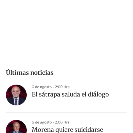
o
d
n
a
e
r
s
d
e
c
o
m
Últimas noticias
p
a
6 de agosto - 2:00 Hrs
r
El sátrapa saluda el diálogo
t
i
r
6 de agosto - 2:00 Hrs
Morena quiere suicidarse