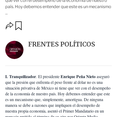
que ver con el desempeño de la economía de nuestro
país. Hoy debemos entender que este es un mecanismo
...
O
G
u
p
a
c
r
i
d
FRENTES POLÍTICOS
o
a
n
r
e
s
d
e
c
I.
Tranquilizador
Enrique Peña Nieto
. El presidente
aseguró
o
que la presión que enfrenta el peso frente al dólar no es una
m
situación privativa de México ni tiene que ver con el desempeño
p
a
de la economía de nuestro país. Hoy debemos entender que este
r
es un mecanismo que, simplemente, amortigua. De ninguna
t
manera se debe a razones que impliquen el desempeño de
i
nuestra propia economía, asentó el Primer Mandatario en un
r
mensaje emitido al término de su gira por Oriente Medio.