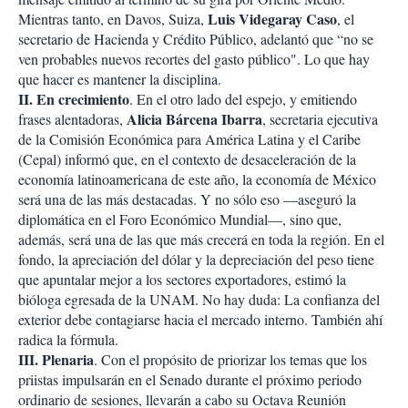
Luis Videgaray Caso
Mientras tanto, en Davos, Suiza,
, el
secretario de Hacienda y Crédito Público, adelantó que “no se
ven probables nuevos recortes del gasto público". Lo que hay
que hacer es mantener la disciplina.
II. En crecimiento
. En el otro lado del espejo, y emitiendo
Alicia Bárcena Ibarra
frases alentadoras,
, secretaria ejecutiva
de la Comisión Económica para América Latina y el Caribe
(Cepal) informó que, en el contexto de desaceleración de la
economía latinoamericana de este año, la economía de México
será una de las más destacadas. Y no sólo eso —aseguró la
diplomática en el Foro Económico Mundial—, sino que,
además, será una de las que más crecerá en toda la región. En el
fondo, la apreciación del dólar y la depreciación del peso tiene
que apuntalar mejor a los sectores exportadores, estimó la
bióloga egresada de la UNAM. No hay duda: La confianza del
exterior debe contagiarse hacia el mercado interno. También ahí
radica la fórmula.
III.
Plenaria
. Con el propósito de priorizar los temas que los
priistas impulsarán en el Senado durante el próximo periodo
ordinario de sesiones, llevarán a cabo su Octava Reunión