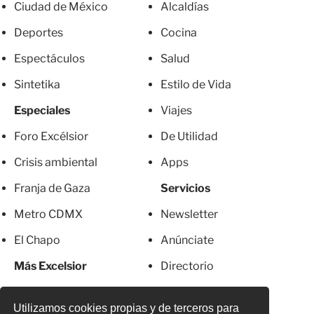
Ciudad de México
Alcaldías
Deportes
Cocina
Espectáculos
Salud
Sintetika
Estilo de Vida
Especiales
Viajes
Foro Excélsior
De Utilidad
Crisis ambiental
Apps
Franja de Gaza
Servicios
Metro CDMX
Newsletter
El Chapo
Anúnciate
Más Excelsior
Directorio
Mujeres
Suscripciones
Utilizamos cookies propias y de terceros para