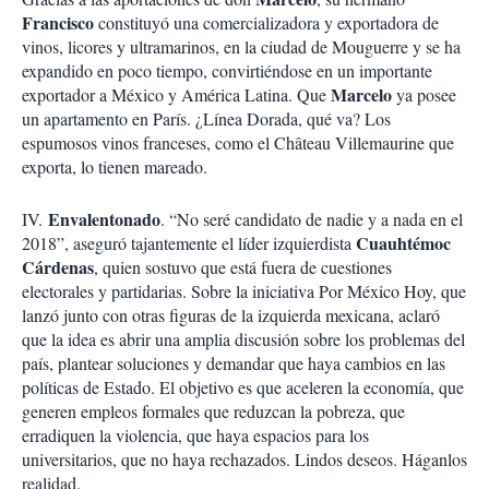
Francisco
constituyó una comercializadora y exportadora de
vinos, licores y ultramarinos, en la ciudad de Mouguerre y se ha
expandido en poco tiempo, convirtiéndose en un importante
Marcelo
exportador a México y América Latina. Que
ya posee
un apartamento en París. ¿Línea Dorada, qué va? Los
espumosos vinos franceses, como el Château Villemaurine que
exporta, lo tienen mareado.
Envalentonado
IV.
. “No seré candidato de nadie y a nada en el
Cuauhtémoc
2018”, aseguró tajantemente el líder izquierdista
Cárdenas
, quien sostuvo que está fuera de cuestiones
electorales y partidarias. Sobre la iniciativa Por México Hoy, que
lanzó junto con otras figuras de la izquierda mexicana, aclaró
que la idea es abrir una amplia discusión sobre los problemas del
país, plantear soluciones y demandar que haya cambios en las
políticas de Estado. El objetivo es que aceleren la economía, que
generen empleos formales que reduzcan la pobreza, que
erradiquen la violencia, que haya espacios para los
universitarios, que no haya rechazados. Lindos deseos. Háganlos
realidad.