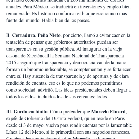
anuales. Para México, se traducirá en inversiones y empleo bien
remunerado. Es histórico conformar el bloque económico más
fuerte del mundo. Habla bien de los países.
Cerradura
Peña Nieto
II.
.
, por cierto, llamó a evitar caer en la
tentación de pensar que gobiernos autoritarios puedan ser
transparentes en su gestión pública. Al inaugurar en la vieja
casona de Xicoténcatl la Semana Nacional de Transparencia
2015 aseguró que transparencia y democracia van de la mano,
forman un binomio indisoluble, se complementan y se fortalecen
entre sí. Hay ausencia de transparencia y de apertura y de clara
rendición de cuentas, eso es lo que no podemos permitirnos
como sociedad, advirtió. Las ideas presidenciales deben llegar a
todos los oídos, incluidos los de sus cercanos; todos.
Gordo cochinito
Marcelo Ebrard
III.
. Cómo pretender que
,
exjefe de Gobierno del Distrito Federal, quien reside en París
desde el 3 de mayo, vuelva para rendir cuentas por la lamentable
Línea 12 del Metro, si lo primordial son sus negocios franceses.
Marcelo
Gracias a las aportaciones de don
, su hermano