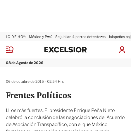
LO DE HOY:
México y Perú
Se jubilan 4 perros detectores
Jalapeños baj
E
x
M
I
c
e
n
n
e
i
08 de Agosto de 2026
ú
l
c
s
i
i
a
06 de octubre de 2015 - 02:54 Hrs
o
r
r
S
Frentes Políticos
e
s
i
I.Los más fuertes. El presidente Enrique Peña Nieto
ó
celebró la conclusión de las negociaciones del Acuerdo
n
de Asociación Transpacífico, con el que México