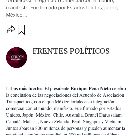
fortalece su integración comercial con el mundo,
manifestó. Fue firmado por Estados Unidos, Japón,
México, ...
O
G
u
p
a
c
r
i
d
FRENTES POLÍTICOS
o
a
n
r
e
s
d
e
c
Los más fuertes
Enrique Peña Nieto
I.
. El presidente
celebró
o
la conclusión de las negociaciones del Acuerdo de Asociación
m
Transpacífico, con el que México fortalece su integración
p
a
comercial con el mundo, manifestó. Fue firmado por Estados
r
Unidos, Japón, México, Chile, Australia, Brunéi Darussalam,
t
Canadá, Malasia, Nueva Zelanda, Perú, Singapur y Vietnam.
i
Juntos abarcan 800 millones de personas y pueden aumentar la
r
actividad económica mundial en 200 mil millones de dólares