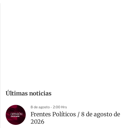
p
u
c
a
i
r
o
d
n
a
e
r
s
d
e
c
o
m
Últimas noticias
p
a
8 de agosto - 2:00 Hrs
r
Frentes Políticos / 8 de agosto de
t
2026