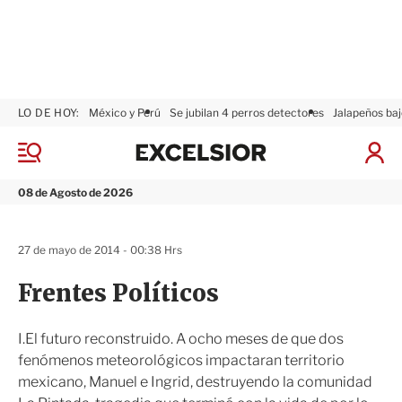
LO DE HOY:
México y Perú
Se jubilan 4 perros detectores
Jalapeños baj
E
x
M
I
c
e
n
n
e
i
08 de Agosto de 2026
ú
l
c
s
i
i
a
27 de mayo de 2014 - 00:38 Hrs
o
r
r
S
Frentes Políticos
e
s
i
I.El futuro reconstruido. A ocho meses de que dos
ó
fenómenos meteorológicos impactaran territorio
n
mexicano, Manuel e Ingrid, destruyendo la comunidad