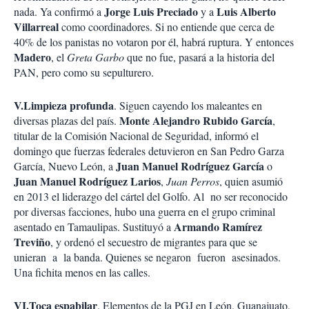
Jorge Luis Preciado
Luis Alberto
nada. Ya confirmó a
y a
Villarreal
como coordinadores. Si no entiende que cerca de
40% de los panistas no votaron por él, habrá ruptura. Y entonces
Madero
, el
Greta Garbo
que no fue, pasará a la historia del
PAN, pero como su sepulturero.
V.Limpieza profunda
. Siguen cayendo los maleantes en
Monte Alejandro Rubido García
diversas plazas del país.
,
titular de la Comisión Nacional de Seguridad, informó el
domingo que fuerzas federales detuvieron en San Pedro Garza
Juan Manuel Rodríguez García
García, Nuevo León, a
o
Juan Manuel Rodríguez Larios
,
Juan Perros
, quien asumió
en 2013 el liderazgo del cártel del Golfo. Al no ser reconocido
por diversas facciones, hubo una guerra en el grupo criminal
Armando Ramírez
asentado en Tamaulipas. Sustituyó a
Treviño
, y ordenó el secuestro de migrantes para que se
unieran a la banda. Quienes se negaron fueron asesinados.
Una fichita menos en las calles.
VI.Toca espabilar
. Elementos de la PGJ en León, Guanajuato,