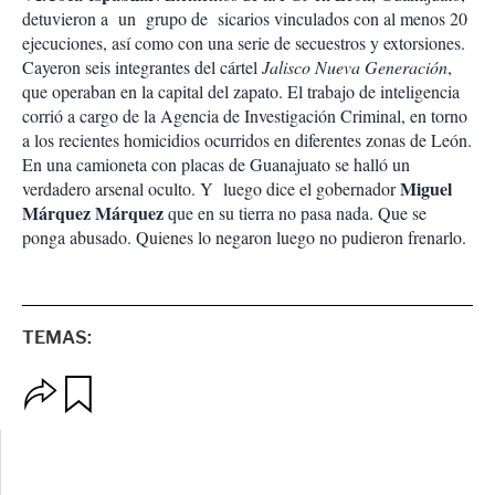
detuvieron a un grupo de sicarios vinculados con al menos 20
ejecuciones, así como con una serie de secuestros y extorsiones.
Cayeron seis integrantes del cártel
Jalisco Nueva Generación
,
que operaban en la capital del zapato. El trabajo de inteligencia
corrió a cargo de la Agencia de Investigación Criminal, en torno
a los recientes homicidios ocurridos en diferentes zonas de León.
En una camioneta con placas de Guanajuato se halló un
Miguel
verdadero arsenal oculto. Y luego dice el gobernador
Márquez Márquez
que en su tierra no pasa nada. Que se
ponga abusado. Quienes lo negaron luego no pudieron frenarlo.
TEMAS:
O
G
p
u
c
a
i
r