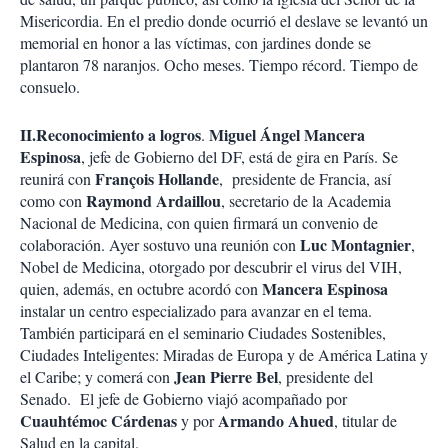
Misericordia. En el predio donde ocurrió el deslave se levantó un
memorial en honor a las víctimas, con jardines donde se
plantaron 78 naranjos. Ocho meses. Tiempo récord. Tiempo de
consuelo.
II.Reconocimiento a logros
Miguel Ángel Mancera
.
Espinosa
, jefe de Gobierno del DF, está de gira en París. Se
François Hollande
reunirá con
, presidente de Francia, así
Raymond Ardaillou
como con
, secretario de la Academia
Nacional de Medicina, con quien firmará un convenio de
Luc Montagnier
colaboración. Ayer sostuvo una reunión con
,
Nobel de Medicina, otorgado por descubrir el virus del VIH,
Mancera Espinosa
quien, además, en octubre acordó con
instalar un centro especializado para avanzar en el tema.
También participará en el seminario Ciudades Sostenibles,
Ciudades Inteligentes: Miradas de Europa y de América Latina y
Jean Pierre Bel
el Caribe; y comerá con
, presidente del
Senado. El jefe de Gobierno viajó acompañado por
Cuauhtémoc Cárdenas
Armando Ahued
y por
, titular de
Salud en la capital.