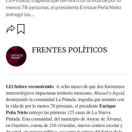
La Pintada, tragedia que terminó con la vida de por lo
menos 78 personas, el presidente Enrique Peña Nieto
entregó las ...
O
G
u
p
a
c
r
i
d
FRENTES POLÍTICOS
o
a
n
r
e
s
d
e
c
I.El futuro reconstruido
. A ocho meses de que dos fenómenos
o
meteorológicos impactaran territorio mexicano,
Manuel
e
Ingrid
,
m
destruyendo la comunidad La Pintada, tragedia que terminó con
p
a
Enrique
la vida de por lo menos 78 personas, el presidente
r
Peña Nieto
entregó las primeras 125 casas de La Nueva
t
Pintada. Esta comunidad, del municipio de Atoyac de Álvarez,
i
en Guerrero, consta de 210 viviendas, nuevos centros escolar y
r
de salud, un parque público, así como la iglesia del Señor de la