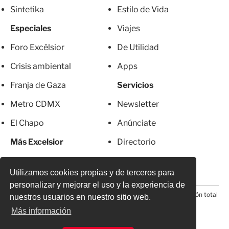
Sintetika
Estilo de Vida
Especiales
Viajes
Foro Excélsior
De Utilidad
Crisis ambiental
Apps
Franja de Gaza
Servicios
Metro CDMX
Newsletter
El Chapo
Anúnciate
Más Excelsior
Directorio
Mujeres
Suscripciones
Utilizamos cookies propias y de terceros para
personalizar y mejorar el uso y la experiencia de
© 2026 Todos los derechos reservados. Prohibida la reproducción total
nuestros usuarios en nuestro sitio web.
o parcial, incluyendo cualquier medio electrónico*
Más información