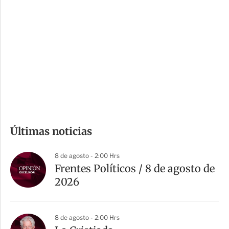
o
d
n
a
e
r
s
d
e
c
o
m
Últimas noticias
p
a
8 de agosto - 2:00 Hrs
r
Frentes Políticos / 8 de agosto de
t
2026
i
r
8 de agosto - 2:00 Hrs