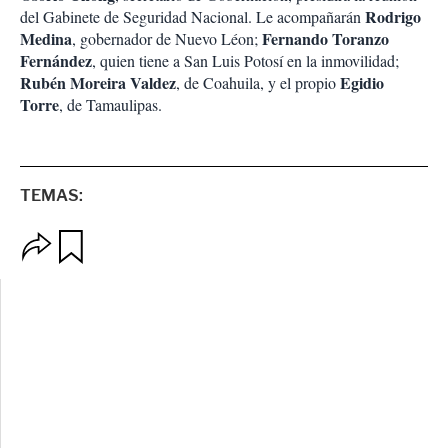
Rodrigo
del Gabinete de Seguridad Nacional. Le acompañarán
Medina
Fernando Toranzo
, gobernador de Nuevo Léon;
Fernández
, quien tiene a San Luis Potosí en la inmovilidad;
Rubén Moreira Valdez
Egidio
, de Coahuila, y el propio
Torre
, de Tamaulipas.
TEMAS:
O
G
p
u
c
a
i
r
o
d
n
a
e
r
s