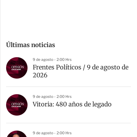
d
e
c
o
m
Últimas noticias
p
a
9 de agosto - 2:00 Hrs
r
Frentes Políticos / 9 de agosto de
t
2026
i
r
9 de agosto - 2:00 Hrs
Vitoria: 480 años de legado
9 de agosto - 2:00 Hrs