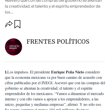
Aseveró que con las compras del gobierno se alientan
la creatividad, el talento y el espíritu emprendedor de
los ...
O
G
u
p
a
c
r
i
d
FRENTES POLÍTICOS
o
a
n
r
e
s
d
e
c
I.
Enrique Peña Nieto
Los impulsos. El presidente
consideró
o
que la economía mexicana va por buen camino de acuerdo con
m
cifras publicadas por el INEGI. Aseveró que con las compras del
p
a
gobierno se alientan la creatividad, el talento y el espíritu
r
emprendedor de los mexicanos. “Vamos a dinamizar el mercado
t
interno y con ello vamos a apoyar a los emprendedores, a las
i
micro, pequeñas y medianas empresas”, afirmó. Y no sólo eso.
r
Se espera comprar al menos 104 mil millones de pesos,