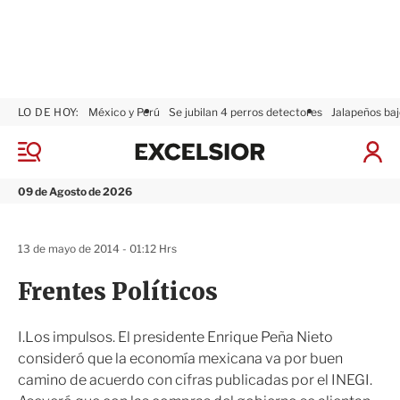
LO DE HOY:
México y Perú
Se jubilan 4 perros detectores
Jalapeños baj
E
x
M
I
c
e
n
n
e
i
09 de Agosto de 2026
ú
l
c
s
i
i
a
13 de mayo de 2014 - 01:12 Hrs
o
r
r
S
Frentes Políticos
e
s
i
I.Los impulsos. El presidente Enrique Peña Nieto
ó
consideró que la economía mexicana va por buen
n
camino de acuerdo con cifras publicadas por el INEGI.