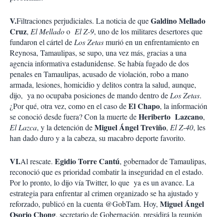
V.
Galdino Mellado
Filtraciones perjudiciales. La noticia de que
Cruz
,
El Mellado
o
El Z-9
, uno de los militares desertores que
fundaron el cártel de
Los Zetas
murió en un enfrentamiento en
Reynosa, Tamaulipas, se supo, una vez más, gracias a una
agencia informativa estadunidense. Se había fugado de dos
penales en Tamaulipas, acusado de violación, robo a mano
armada, lesiones, homicidio y delitos contra la salud, aunque,
dijo, ya no ocupaba posiciones de mando dentro de
Los Zetas
.
El
Chapo
¿Por qué, otra vez, como en el caso de
, la información
Heriberto Lazcano
se conoció desde fuera? Con la muerte de
,
Miguel Ángel Treviño
El Lazca
, y la detención de
,
El Z-40
, les
han dado duro y a la cabeza, su macabro deporte favorito.
VI.
Egidio Torre Cantú
Al rescate.
, gobernador de Tamaulipas,
reconoció que es prioridad combatir la inseguridad en el estado.
Por lo pronto, lo dijo vía Twitter, lo que ya es un avance. La
estrategia para enfrentar al crimen organizado se ha ajustado y
Miguel Ángel
reforzado, publicó en la cuenta @GobTam. Hoy,
Osorio Chong
, secretario de Gobernación, presidirá la reunión