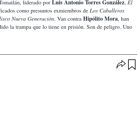
Luis Antonio Torres González
Tomatlán, liderado por
,
El
ificados como presuntos exmiembros de
Los Caballeros
Hipólito Mora
alisco Nueva Generación
. Van contra
, han
ido la trampa que lo tiene en prisión. Son de peligro. Uno
O
p
u
c
a
i
r
o
d
n
a
e
r
s
d