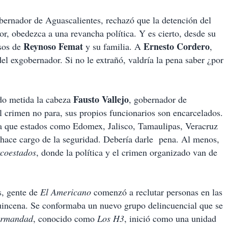
bernador de Aguascalientes, rechazó que la detención del
sor, obedezca a una revancha política. Y es cierto, desde su
Reynoso
Femat
Ernesto
Cordero
esos de
y su familia. A
,
del exgobernador. Si no le extrañó, valdría la pena saber ¿por
Fausto Vallejo
ido metida la cabeza
, gobernador de
 crimen no para, sus propios funcionarios son encarcelados.
ra que estados como Edomex, Jalisco, Tamaulipas, Veracruz
e hace cargo de la seguridad. Debería darle pena. Al menos,
coestados
, donde la política y el crimen organizado van de
s, gente de
El Americano
comenzó a reclutar personas en las
quincena. Se conformaba un nuevo grupo delincuencial que se
ermandad
, conocido como
Los
H3
, inició como una unidad