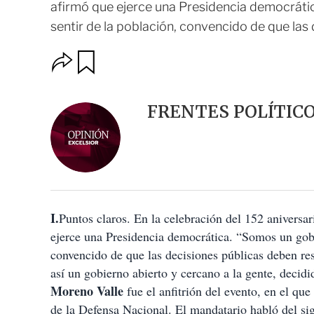
afirmó que ejerce una Presidencia democráti
sentir de la población, convencido de que las 
O
G
u
p
a
c
r
i
d
FRENTES POLÍTIC
o
a
n
r
e
s
d
e
c
o
I.
Puntos claros. En la celebración del 152 aniversar
m
p
ejerce una Presidencia democrática. “Somos un gobi
a
convencido de que las decisiones públicas deben r
r
t
así un gobierno abierto y cercano a la gente, decid
i
Moreno
Valle
fue el anfitrión del evento, en el que
r
de la Defensa Nacional. El mandatario habló del sign