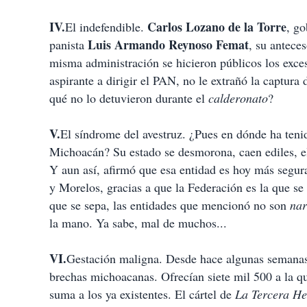
IV.
Carlos Lozano de la Torre
El indefendible.
, go
Luis
Armando
Reynoso
Femat
panista
, su antece
misma administración se hicieron públicos los exc
aspirante a dirigir el PAN, no le extrañó la captura 
qué no lo detuvieron durante el
calderonato
?
V.
El síndrome del avestruz. ¿Pues en dónde ha ten
Michoacán? Su estado se desmorona, caen ediles, el
Y aun así, afirmó que esa entidad es hoy más segu
y Morelos, gracias a que la Federación es la que s
que se sepa, las entidades que mencionó no son
nar
la mano. Ya sabe, mal de muchos...
VI.
Gestación maligna. Desde hace algunas semana
brechas michoacanas. Ofrecían siete mil 500 a la 
suma a los ya existentes. El cártel de
La Tercera H