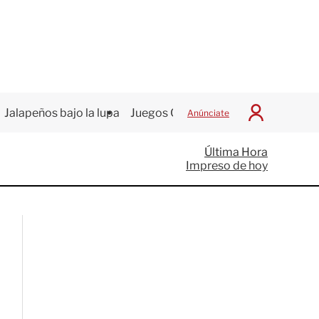
Jalapeños bajo la lupa
Juegos Centroamericanos
Anúnciate
I
n
i
Última Hora
c
Impreso de hoy
i
a
r
S
e
s
i
ó
n