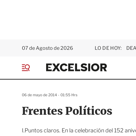
07 de Agosto de 2026
LO DE HOY:
DEA
E
x
M
c
e
e
n
l
ú
s
06 de mayo de 2014 - 01:55 Hrs
i
o
Frentes Políticos
r
I.Puntos claros. En la celebración del 152 ani