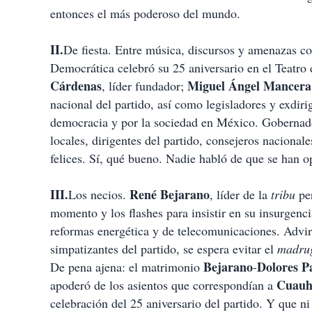
entonces el más poderoso del mundo.
II.
De fiesta. Entre música, discursos y amenazas co
Democrática celebró su 25 aniversario en el Teatro
Cárdenas
Miguel
Ángel
Mancera
, líder fundador;
nacional del partido, así como legisladores y exdir
democracia y por la sociedad en México. Gobernad
locales, dirigentes del partido, consejeros nacionales
felices. Sí, qué bueno. Nadie habló de que se han op
III.
René Bejarano
Los necios.
, líder de la
tribu
per
momento y los flashes para insistir en su insurgencia
reformas energética y de telecomunicaciones. Advirt
simpatizantes del partido, se espera evitar el
madru
Bejarano
Dolores
P
De pena ajena: el matrimonio
-
Cuauh
apoderó de los asientos que correspondían a
celebración del 25 aniversario del partido. Y que ni