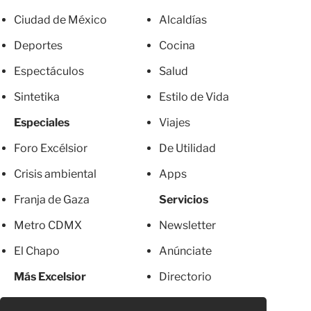
Ciudad de México
Alcaldías
Deportes
Cocina
Espectáculos
Salud
Sintetika
Estilo de Vida
Especiales
Viajes
Foro Excélsior
De Utilidad
Crisis ambiental
Apps
Franja de Gaza
Servicios
Metro CDMX
Newsletter
El Chapo
Anúnciate
Más Excelsior
Directorio
Mujeres
Suscripciones