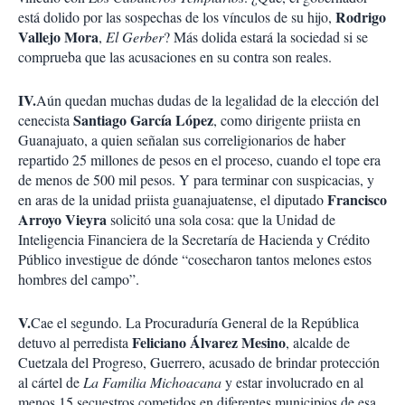
Rodrigo
está dolido por las sospechas de los vínculos de su hijo,
Vallejo
Mora
,
El Gerber
? Más dolida estará la sociedad si se
comprueba que las acusaciones en su contra son reales.
IV.
Aún quedan muchas dudas de la legalidad de la elección del
Santiago García López
cenecista
, como dirigente priista en
Guanajuato, a quien señalan sus correligionarios de haber
repartido 25 millones de pesos en el proceso, cuando el tope era
de menos de 500 mil pesos. Y para terminar con suspicacias, y
Francisco
en aras de la unidad priista guanajuatense, el diputado
Arroyo
Vieyra
solicitó una sola cosa: que la Unidad de
Inteligencia Financiera de la Secretaría de Hacienda y Crédito
Público investigue de dónde “cosecharon tantos melones estos
hombres del campo”.
V.
Cae el segundo. La Procuraduría General de la República
Feliciano Álvarez Mesino
detuvo al perredista
, alcalde de
Cuetzala del Progreso, Guerrero, acusado de brindar protección
al cártel de
La Familia Michoacana
y estar involucrado en al
menos 15 secuestros cometidos en diferentes municipios de esa