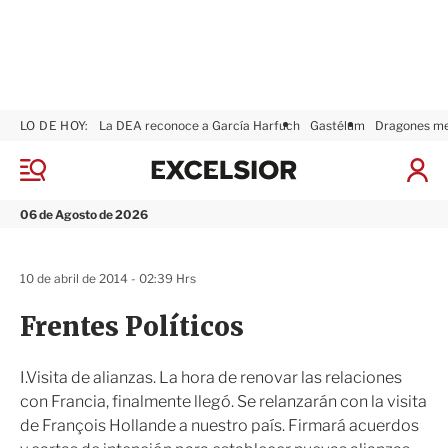
LO DE HOY:
La DEA reconoce a García Harfuch
Gastélum
Dragones m
E
x
M
I
c
e
n
n
e
i
06 de Agosto de 2026
ú
l
c
s
i
i
a
10 de abril de 2014 - 02:39 Hrs
o
r
r
S
Frentes Políticos
e
s
i
I.Visita de alianzas. La hora de renovar las relaciones
ó
con Francia, finalmente llegó. Se relanzarán con la visita
n
de François Hollande a nuestro país. Firmará acuerdos