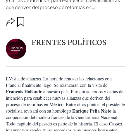
y cartas de intención para establecer nuevas alianzas
que deriven del proceso de reformas en ...
O
G
u
p
a
c
r
i
d
FRENTES POLÍTICOS
o
a
n
r
e
s
d
e
c
I.
Visita de alianzas. La hora de renovar las relaciones con
o
Francia, finalmente llegó. Se relanzarán con la visita de
m
François Hollande
a nuestro país. Firmará acuerdos y cartas de
p
a
intención para establecer nuevas alianzas que deriven del
r
proceso de reformas en México. Entre otros puntos, el presidente
t
Enrique
Peña
Nieto
socialista revisará con su homólogo
la
i
cooperación del modelo francés de la Gendarmería Nacional.
r
Cassez
Todo capítulo del pasado es parte de la historia. El caso
,
totalmente juzgado. Ni se recordará. Hay mejores horizontes