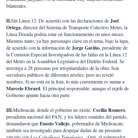
bilaterales.
II.
Joel
Sin Línea 12. De acuerdo con las declaraciones de
Ortega
, director del Sistema de Transporte Colectivo Metro, la
Línea Dorada podría estar en funcionamiento en unos meses.
Mientras tanto, ya hay personajes clave en el tema, bajo la lupa,
Jorge
Gaviño
de acuerdo con la información de
, presidente de
la Comisión Especial Investigadora de las fallas en la Línea 12
del Metro en la Asamblea Legislativa del Distrito Federal. Se
investiga a 28 personas por irregularidades de la obra. Son
servidores públicos de diferentes niveles, pero no reveló
nombres. Si no está en la lista, lo más conveniente es sumar a
Marcelo
Ebrard
. El principal responsable, aunque el exjefe de
Gobierno apunte hacia otra parte.
III.
Cecilia Romero
Michoacán, donde el gobierno no existe.
,
presidenta nacional del PAN, y los líderes estatales del partido,
Fausto
Vallejo
demandaron que
, gobernador de Michoacán,
también sea investigado para despejar dudas de un presunto
vínculo con
Los Caballeros Templarios
. ¿Qué, el gobernador