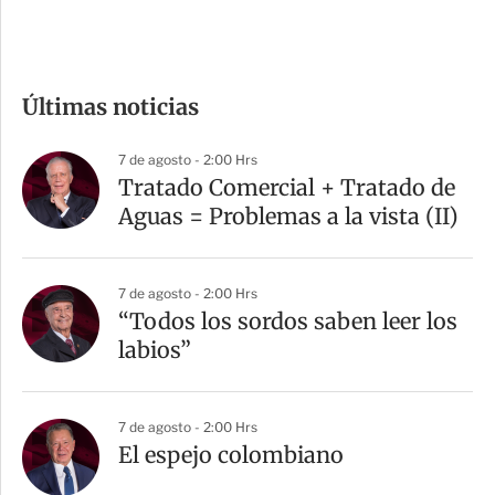
c
o
m
Últimas noticias
p
a
7 de agosto - 2:00 Hrs
r
Tratado Comercial + Tratado de
t
Aguas = Problemas a la vista (II)
i
r
7 de agosto - 2:00 Hrs
“Todos los sordos saben leer los
labios”
7 de agosto - 2:00 Hrs
El espejo colombiano