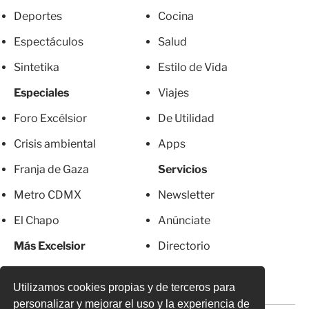
Deportes
Cocina
Espectáculos
Salud
Sintetika
Estilo de Vida
Especiales
Viajes
Foro Excélsior
De Utilidad
Crisis ambiental
Apps
Franja de Gaza
Servicios
Metro CDMX
Newsletter
El Chapo
Anúnciate
Más Excelsior
Directorio
Mujeres
Suscripciones
Utilizamos cookies propias y de terceros para
personalizar y mejorar el uso y la experiencia de