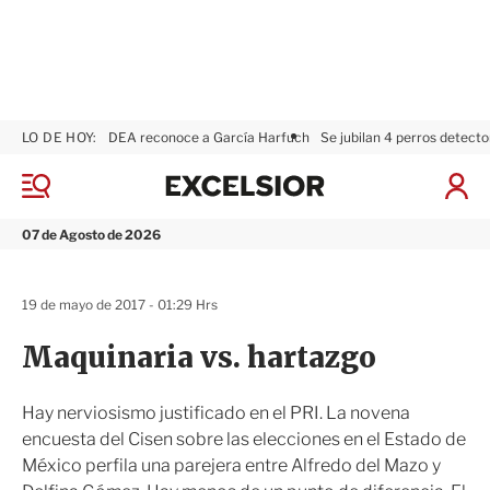
LO DE HOY:
DEA reconoce a García Harfuch
Se jubilan 4 perros detecto
E
x
M
I
c
e
n
n
e
i
07 de Agosto de 2026
ú
l
c
s
i
i
a
19 de mayo de 2017 - 01:29 Hrs
o
r
r
S
Maquinaria vs. hartazgo
e
s
i
Hay nerviosismo justificado en el PRI. La novena
ó
encuesta del Cisen sobre las elecciones en el Estado de
n
México perfila una parejera entre Alfredo del Mazo y