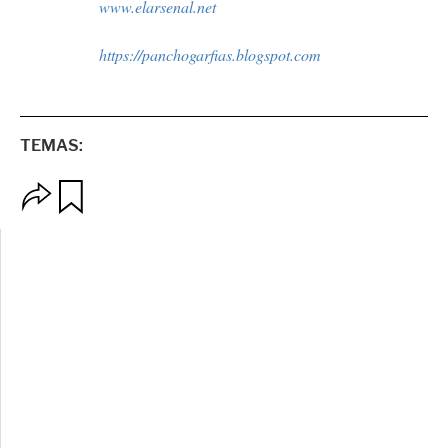
www.elarsenal.net
https://panchogarfias.blogspot.com
TEMAS:
O
G
p
u
c
a
i
r
o
d
n
a
e
r
s
d
e