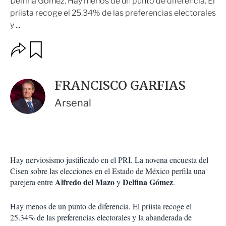
Delfina Gómez. Hay menos de un punto de diferencia. El
priista recoge el 25.34% de las preferencias electorales
y ...
O
G
u
p
a
c
r
i
d
FRANCISCO GARFIAS
o
a
n
r
Arsenal
e
s
d
e
c
o
Hay nerviosismo justificado en el PRI. La novena encuesta del
m
Cisen sobre las elecciones en el Estado de México perfila una
p
a
Alfredo del Mazo
Delfina Gómez
parejera entre
y
.
r
t
Hay menos de un punto de diferencia. El priista recoge el
i
25.34% de las preferencias electorales y la abanderada de
r